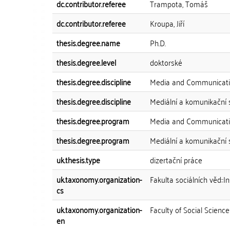
dc.contributor.referee
Trampota, Tomáš
dc.contributor.referee
Kroupa, Jiří
thesis.degree.name
Ph.D.
thesis.degree.level
doktorské
thesis.degree.discipline
Media and Communicati
thesis.degree.discipline
Mediální a komunikační 
thesis.degree.program
Media and Communicati
thesis.degree.program
Mediální a komunikační 
uk.thesis.type
dizertační práce
uk.taxonomy.organization-
Fakulta sociálních věd::I
cs
uk.taxonomy.organization-
Faculty of Social Scienc
en