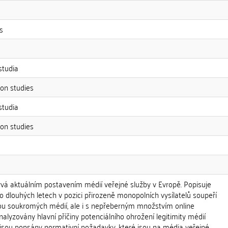
s
studia
on studies
studia
on studies
ývá aktuálním postavením médií veřejné služby v Evropě. Popisuje
po dlouhých letech v pozici přirozeně monopolních vysílatelů soupeří
ou soukromých médií, ale i s nepřeberným množstvím online
nalyzovány hlavní příčiny potenciálního ohrožení legitimity médií
 jsou popsány normativní požadavky, které jsou na média veřejné