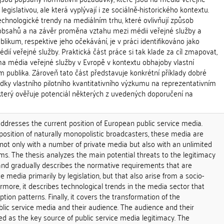
egislativou, ale která vyplývají i ze sociálně-historického kontextu.
chnologické trendy na mediálním trhu, které ovlivňují způsob
bsahů a na závěr proměna vztahu mezi médii veřejné služby a
blikum, respektive jeho očekávání, je v práci identifikováno jako
médií veřejné služby. Praktická část práce si tak klade za cíl zmapovat,
 média veřejné služby v Evropě v kontextu obhajoby vlastní
ám publika. Zároveň tato část představuje konkrétní příklady dobré
edky vlastního pilotního kvantitativního výzkumu na reprezentativním
který ověřuje potenciál některých z uvedených doporučení na
addresses the current position of European public service media.
position of naturally monopolistic broadcasters, these media are
not only with a number of private media but also with an unlimited
ms. The thesis analyzes the main potential threats to the legitimacy
 and gradually describes the normative requirements that are
 media primarily by legislation, but that also arise from a socio-
ermore, it describes technological trends in the media sector that
ion patterns. Finally, it covers the transformation of the
lic service media and their audience. The audience and their
ied as the key source of public service media legitimacy. The