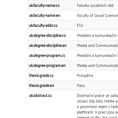
uk.faculty-name.cs
Fakulta sociálních věd
uk.faculty-name.en
Faculty of Social Science
uk.faculty-abbr.cs
FSV
uk.degree-discipline.cs
Mediální a komunikační 
uk.degree-discipline.en
Media and Communicati
uk.degree-program.cs
Mediální a komunikační 
uk.degree-program.en
Media and Communicati
thesis.grade.cs
Prospěl/a
thesis.grade.en
Pass
uk.abstract.cs
Disertační práce se zab
situaci, kdy tato média 
o pozornost nejen s řad
platforem. V práci jsou a
veřejné služby. Na úvod