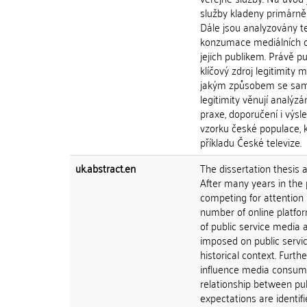
služby kladeny primárně l
Dále jsou analyzovány te
konzumace mediálních o
jejich publikem. Právě pu
klíčový zdroj legitimity 
jakým způsobem se sama
legitimity věnují analýz
praxe, doporučení i výsl
vzorku české populace, 
příkladu České televize.
uk.abstract.en
The dissertation thesis 
After many years in the 
competing for attention 
number of online platfor
of public service media
imposed on public service
historical context. Furth
influence media consumpt
relationship between pub
expectations are identif