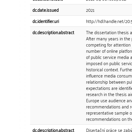
dc.date.issued
2021
dc.identifier.uri
http://hdl.handle.net/2
dc.description.abstract
The dissertation thesis 
After many years in the 
competing for attention 
number of online platfor
of public service media
imposed on public service
historical context. Furth
influence media consumpt
relationship between pub
expectations are identif
research in the thesis a
Europe use audience anal
recommendations and res
representative sample of
recommendations on the 
dc.description.abstract
Disertační práce se zab