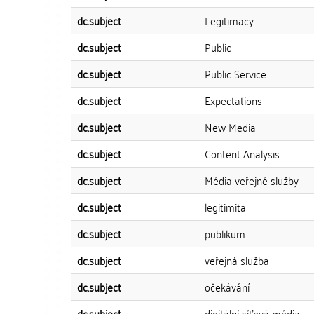
dc.subject
Legitimacy
dc.subject
Public
dc.subject
Public Service
dc.subject
Expectations
dc.subject
New Media
dc.subject
Content Analysis
dc.subject
Média veřejné služby
dc.subject
legitimita
dc.subject
publikum
dc.subject
veřejná služba
dc.subject
očekávání
dc.subject
digitální síťová média