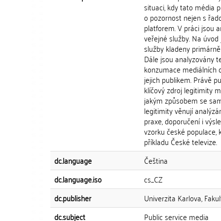
situaci, kdy tato média 
o pozornost nejen s řad
platforem. V práci jsou a
veřejné služby. Na úvod
služby kladeny primárně l
Dále jsou analyzovány te
konzumace mediálních o
jejich publikem. Právě pu
klíčový zdroj legitimity 
jakým způsobem se sama
legitimity věnují analýz
praxe, doporučení i výsl
vzorku české populace, 
příkladu České televize.
dc.language
Čeština
dc.language.iso
cs_CZ
dc.publisher
Univerzita Karlova, Fakul
dc.subject
Public service media