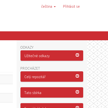
čeština
Přihlásit se
ODKAZY
Užitečné odkazy
PROCHÁZET
Celý repozitář
Tato sbírka