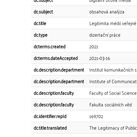
dc.subject
obsahová analýza
dc.title
Legitimita médií veřejné s
dc.type
dizertační práce
dcterms.created
2021
dcterms.dateAccepted
2021-03-16
dc.description.department
Institut komunikačních st
dc.description.department
Institute of Communicat
dc.description.faculty
Faculty of Social Science
dc.description.faculty
Fakulta sociálních věd
dc.identifier.repId
169702
dc.title.translated
The Legitimacy of Public