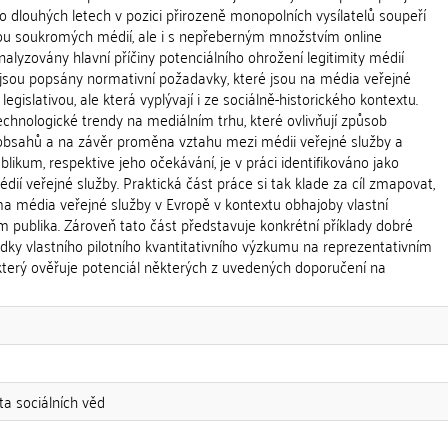
po dlouhých letech v pozici přirozeně monopolních vysílatelů soupeří
ou soukromých médií, ale i s nepřeberným množstvím online
nalyzovány hlavní příčiny potenciálního ohrožení legitimity médií
 jsou popsány normativní požadavky, které jsou na média veřejné
egislativou, ale která vyplývají i ze sociálně-historického kontextu.
chnologické trendy na mediálním trhu, které ovlivňují způsob
bsahů a na závěr proměna vztahu mezi médii veřejné služby a
blikum, respektive jeho očekávání, je v práci identifikováno jako
médií veřejné služby. Praktická část práce si tak klade za cíl zmapovat,
 média veřejné služby v Evropě v kontextu obhajoby vlastní
ám publika. Zároveň tato část představuje konkrétní příklady dobré
edky vlastního pilotního kvantitativního výzkumu na reprezentativním
který ověřuje potenciál některých z uvedených doporučení na
ta sociálních věd