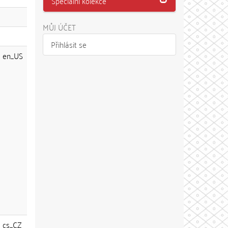
Speciální kolekce
MŮJ ÚČET
Přihlásit se
en_US
cs_CZ