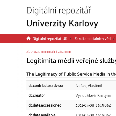
Přeskočit na obsah
Digitální repozitář UK
Fakulta sociálních věd
Zobrazit minimální záznam
Legitimita médií veřejné služby 
The Legitimacy of Public Service Media in th
dc.contributor.advisor
Nečas, Vlastimil
dc.creator
Vysloužilová, Kristýna
dc.date.accessioned
2021-04-08T16:15:06Z
dc.date.available
2021-04-08T16:15:06Z