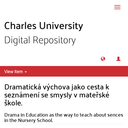
Skip to main content
Toggl
navig
View Item
Dramatická výchova jako cesta k
seznámení se smysly v mateřské
škole.
Drama in Education as the way to teach about sences
in the Nursery School.