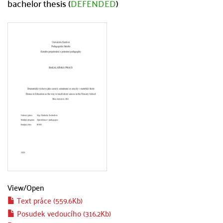
bachelor thesis (
DEFENDED
)
View/
Open
Text práce (559.6Kb)
Posudek vedoucího (316.2Kb)