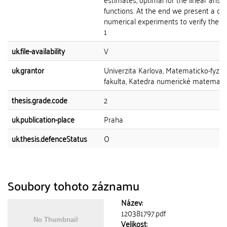
functions. At the end we present a cou
numerical experiments to verify the re
1
uk.file-availability
V
uk.grantor
Univerzita Karlova, Matematicko-fyziká
fakulta, Katedra numerické matemati
thesis.grade.code
2
uk.publication-place
Praha
uk.thesis.defenceStatus
O
Soubory tohoto záznamu
Název:
120381797.pdf
Velikost: