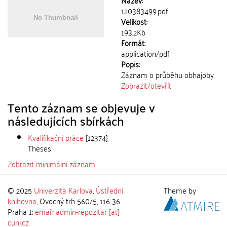
Název:
120383499.pdf
Velikost:
193.2Kb
Formát:
application/pdf
Popis:
Záznam o průběhu obhajoby
Zobrazit/
otevřít
Tento záznam se objevuje v
následujících sbírkách
Kvalifikační práce
[12374]
Theses
Zobrazit minimální záznam
© 2025
Univerzita Karlova
,
Ústřední
Theme by
knihovna
, Ovocný trh 560/5, 116 36
Praha 1;
email: admin-repozitar [at]
cuni.cz