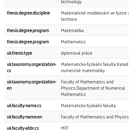
technology
thesis.degree.discipline
Matematické modelování ve fyzice a
technice
thesis.degree.program
Matematika
thesis.degree.program
Mathematics
uk.thesis.type
diplomová práce
uk.taxonomy.organization-
Matematicko-fyzikální fakulta::Katedra
cs
numerické matematiky
uk.taxonomy.organization-
Faculty of Mathematics and
en
Physics::Department of Numerical
Mathematics
uk.faculty-name.cs
Matematicko-fyzikální fakulta
uk.faculty-name.en
Faculty of Mathematics and Physics
uk.faculty-abbr.cs
MFF