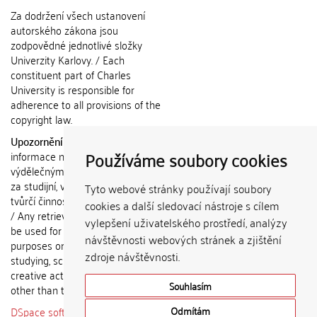
Za dodržení všech ustanovení
autorského zákona jsou
zodpovědné jednotlivé složky
Univerzity Karlovy. / Each
constituent part of Charles
University is responsible for
adherence to all provisions of the
copyright law.
Upozornění / Notice:
Získané
Používáme soubory cookies
informace nemohou být použity k
výdělečným účelům nebo vydávány
za studijní, vědeckou nebo jinou
Tyto webové stránky používají soubory
tvůrčí činnost jiné osoby než autora.
cookies a další sledovací nástroje s cílem
/ Any retrieved information shall not
vylepšení uživatelského prostředí, analýzy
be used for any commercial
návštěvnosti webových stránek a zjištění
purposes or claimed as results of
zdroje návštěvnosti.
studying, scientific or any other
creative activities of any person
Souhlasím
other than the author.
DSpace software
copyright © 2002-
Odmítám