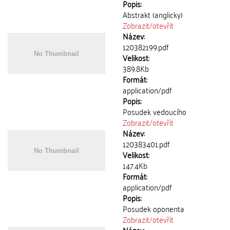
Popis:
Abstrakt (anglicky)
Zobrazit/
otevřít
Název:
120382199.pdf
Velikost:
389.8Kb
Formát:
application/pdf
Popis:
Posudek vedoucího
Zobrazit/
otevřít
Název:
120383401.pdf
Velikost:
147.4Kb
Formát:
application/pdf
Popis:
Posudek oponenta
Zobrazit/
otevřít