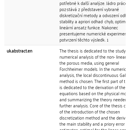
potřebné k další analýze. Jádro práce
poz·stává z představení vybrané
diskretizační metody a odvození odh
stability a apriori odhad· chyb, optimál
lineární ansatz funkce. Nakonec
presentujeme numerické experimenty
potvrzení těchto výsledk·. 1
uk.abstract.en
The thesis is dedicated to the study 
numerical analysis of the non- linear f
the porous media, using general
Forchheimer models. In the numerical
analysis, the local discontinuous Galer
method is chosen. The first part of th
is dedicated to the derivation of the s
equations based on the physical moti
and summarizing the theory needed f
further analysis. Core of the thesis con
of the introduction of the chosen
discretization method and the derivat
the main stability and a priory error
estimates, optimal for the linear ansa