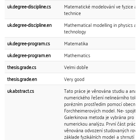
uk.degree-discipline.cs
Matematické modelování ve fyzice a
technice
uk.degree-discipline.en
Mathematical modelling in physics an
technology
uk.degree-program.cs
Matematika
uk.degree-program.en
Mathematics
thesis.grade.cs
Velmi dobře
thesis.grade.en
Very good
uk.abstract.cs
Tato práce je věnována studiu a anal
numerického řešení nelineárního toku
porézním prostředím pomocí obecnýc
Forchheimerových model·. Ne- spojitá
Galerkinova metoda je vybrána pro
numerickou analýzu. První část práce 
věnována odvození studovaných rovni
základe fyzikálních model· a shrnutí te