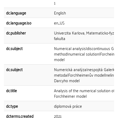
1
dc.language
English
dc.language.iso
en_US
dc.publisher
Univerzita Karlova, Matematicko-fyziká
fakulta
dc.subject
Numerical analysis|discontinuous Gale
method|numerical solution|Forcheime
model
dc.subject
Numerická analýza|nespojitá Galerki
metoda|Forchheimerův model|neliner
Darcyho model
dc.title
Analysis of the numerical solution of
Forchheimer model
dc.type
diplomová práce
dcterms.created
2021