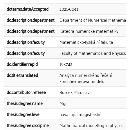
dcterms.dateAccepted
2021-02-11
dc.description.department
Department of Numerical Mathemati
dc.description.department
Katedra numerické matematiky
dc.description.faculty
Matematicko-fyzikální fakulta
dc.description.faculty
Faculty of Mathematics and Physics
dc.identifier.repId
193742
dc.title.translated
Analýza numerického řešení
Forchheimerova modelu
dc.contributor.referee
Bulíček, Miroslav
thesis.degree.name
Mgr.
thesis.degree.level
navazující magisterské
thesis.degree.discipline
Mathematical modelling in physics an