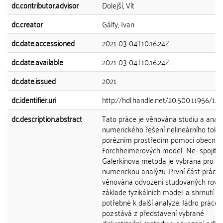
dc.contributor.advisor
Dolejší, Vít
dc.creator
Gálfy, Ivan
dc.date.accessioned
2021-03-04T10:16:24Z
dc.date.available
2021-03-04T10:16:24Z
dc.date.issued
2021
dc.identifier.uri
http://hdl.handle.net/20.500.11956/124
dc.description.abstract
Tato práce je věnována studiu a anal
numerického řešení nelineárního toku
porézním prostředím pomocí obecnýc
Forchheimerových model·. Ne- spojitá
Galerkinova metoda je vybrána pro
numerickou analýzu. První část práce 
věnována odvození studovaných rovni
základe fyzikálních model· a shrnutí te
potřebné k další analýze. Jádro práce
poz·stává z představení vybrané