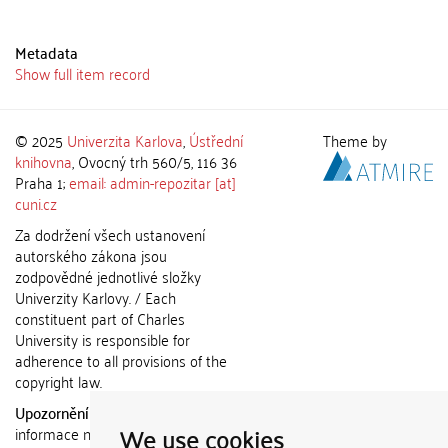
Metadata
Show full item record
© 2025
Univerzita Karlova
,
Ústřední
Theme by
knihovna
, Ovocný trh 560/5, 116 36
Praha 1;
email: admin-repozitar [at]
cuni.cz
Za dodržení všech ustanovení
autorského zákona jsou
zodpovědné jednotlivé složky
Univerzity Karlovy. / Each
constituent part of Charles
University is responsible for
adherence to all provisions of the
copyright law.
Upozornění / Notice:
Získané
We use cookies
informace nemohou být použity k