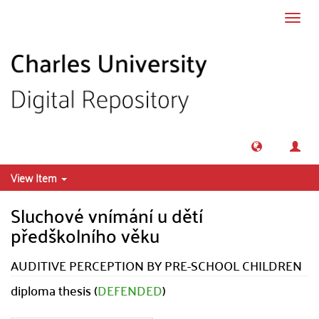
Skip to main content
Toggl
navig
View Item
Sluchové vnímání u dětí
předškolního věku
AUDITIVE PERCEPTION BY PRE-SCHOOL CHILDREN
diploma thesis (
DEFENDED
)