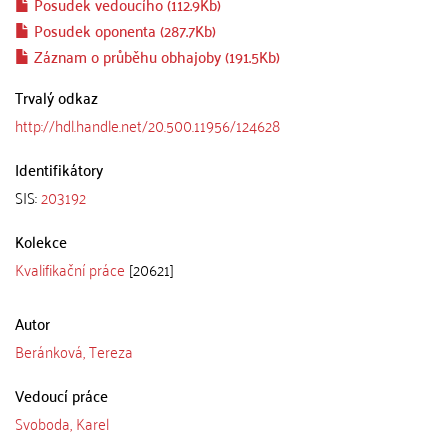
Posudek vedoucího (112.9Kb)
Posudek oponenta (287.7Kb)
Záznam o průběhu obhajoby (191.5Kb)
Trvalý odkaz
http://hdl.handle.net/20.500.11956/124628
Identifikátory
SIS:
203192
Kolekce
Kvalifikační práce
[20621]
Autor
Beránková, Tereza
Vedoucí práce
Svoboda, Karel