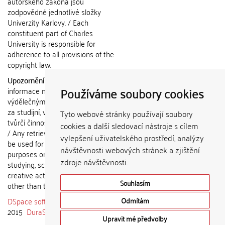
autorského zákona jsou
zodpovědné jednotlivé složky
Univerzity Karlovy. / Each
constituent part of Charles
University is responsible for
adherence to all provisions of the
copyright law.
Upozornění / Notice:
Získané
Používáme soubory cookies
informace nemohou být použity k
výdělečným účelům nebo vydávány
za studijní, vědeckou nebo jinou
Tyto webové stránky používají soubory
tvůrčí činnost jiné osoby než autora.
cookies a další sledovací nástroje s cílem
/ Any retrieved information shall not
vylepšení uživatelského prostředí, analýzy
be used for any commercial
návštěvnosti webových stránek a zjištění
purposes or claimed as results of
zdroje návštěvnosti.
studying, scientific or any other
creative activities of any person
Souhlasím
other than the author.
DSpace software
copyright © 2002-
Odmítám
2015
DuraSpace
Upravit mé předvolby