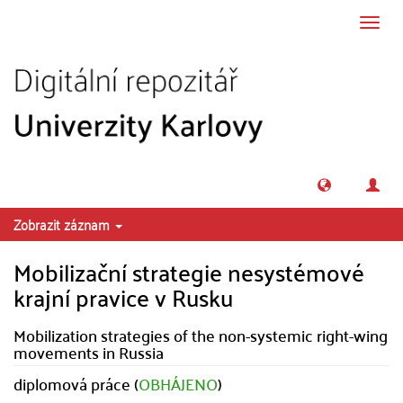
Přeskočit na obsah
Přepn
navig
Zobrazit záznam
Mobilizační strategie nesystémové
krajní pravice v Rusku
Mobilization strategies of the non-systemic right-wing
movements in Russia
diplomová práce (
OBHÁJENO
)