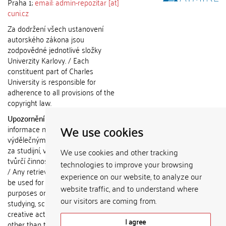
Praha 1;
email: admin-repozitar [at]
cuni.cz
Za dodržení všech ustanovení
autorského zákona jsou
zodpovědné jednotlivé složky
Univerzity Karlovy. / Each
constituent part of Charles
University is responsible for
adherence to all provisions of the
copyright law.
Upozornění / Notice:
Získané
We use cookies
informace nemohou být použity k
výdělečným účelům nebo vydávány
za studijní, vědeckou nebo jinou
We use cookies and other tracking
tvůrčí činnost jiné osoby než autora.
technologies to improve your browsing
/ Any retrieved information shall not
experience on our website, to analyze our
be used for any commercial
website traffic, and to understand where
purposes or claimed as results of
our visitors are coming from.
studying, scientific or any other
creative activities of any person
I agree
other than the author.