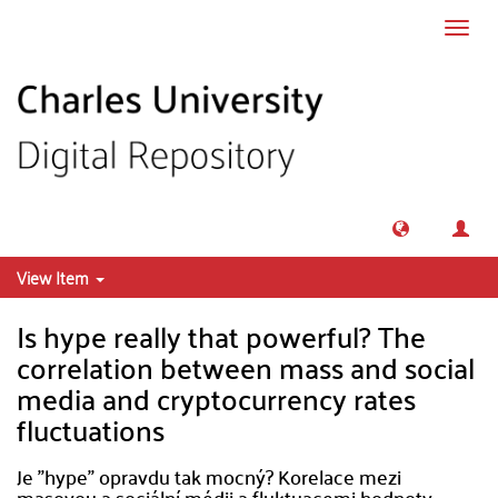
Skip to main content
Toggl
navig
View Item
Is hype really that powerful? The
correlation between mass and social
media and cryptocurrency rates
fluctuations
Je "hype" opravdu tak mocný? Korelace mezi
masovou a sociální médii a fluktuacemi hodnoty