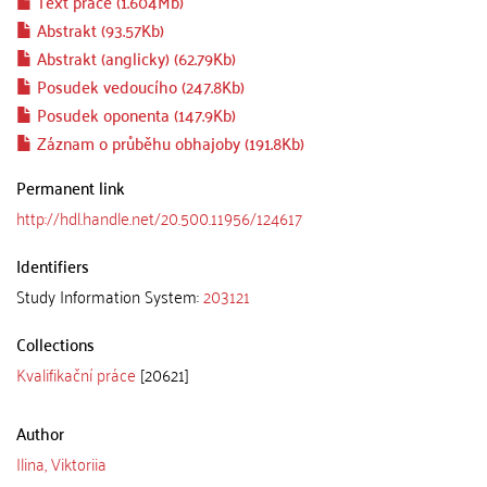
Text práce (1.604Mb)
Abstrakt (93.57Kb)
Abstrakt (anglicky) (62.79Kb)
Posudek vedoucího (247.8Kb)
Posudek oponenta (147.9Kb)
Záznam o průběhu obhajoby (191.8Kb)
Permanent link
http://hdl.handle.net/20.500.11956/124617
Identifiers
Study Information System:
203121
Collections
Kvalifikační práce
[20621]
Author
Ilina, Viktoriia