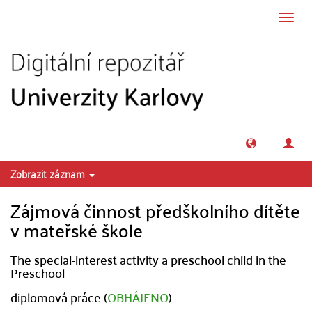
Přeskočit na obsah
Přepn
navig
Zobrazit záznam
Zájmová činnost předškolního dítěte
v mateřské škole
The special-interest activity a preschool child in the
Preschool
diplomová práce (
OBHÁJENO
)