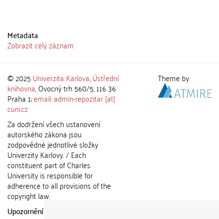
Metadata
Zobrazit celý záznam
© 2025
Univerzita Karlova
,
Ústřední
Theme by
knihovna
, Ovocný trh 560/5, 116 36
Praha 1;
email: admin-repozitar [at]
cuni.cz
Za dodržení všech ustanovení
autorského zákona jsou
zodpovědné jednotlivé složky
Univerzity Karlovy. / Each
constituent part of Charles
University is responsible for
adherence to all provisions of the
copyright law.
Upozornění / Notice:
Získané