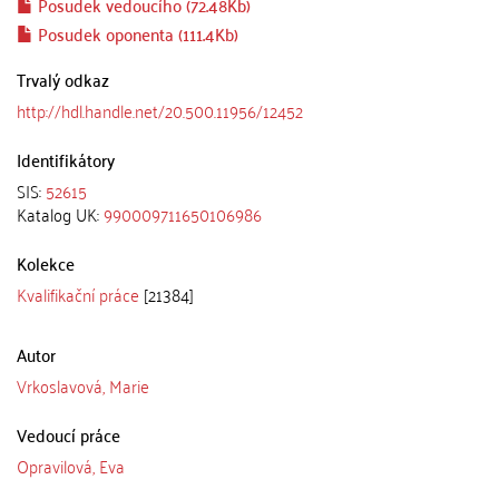
Posudek vedoucího (72.48Kb)
Posudek oponenta (111.4Kb)
Trvalý odkaz
http://hdl.handle.net/20.500.11956/12452
Identifikátory
SIS:
52615
Katalog UK:
990009711650106986
Kolekce
Kvalifikační práce
[21384]
Autor
Vrkoslavová, Marie
Vedoucí práce
Opravilová, Eva