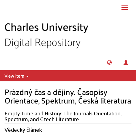
Skip to main content
Toggl
navig
View Item
Prázdný čas a dějiny. Časopisy
Orientace, Spektrum, Česká literatura
Empty Time and History: The Journals Orientation,
Spectrum, and Czech Literature
Vědecký článek