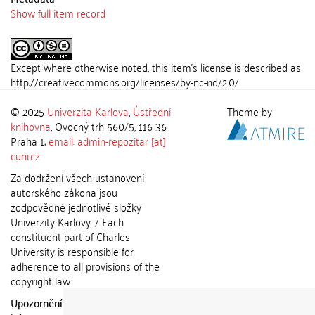
Show full item record
Except where otherwise noted, this item's license is described as
http://creativecommons.org/licenses/by-nc-nd/2.0/
© 2025
Univerzita Karlova
,
Ústřední
Theme by
knihovna
, Ovocný trh 560/5, 116 36
Praha 1;
email: admin-repozitar [at]
cuni.cz
Za dodržení všech ustanovení
autorského zákona jsou
zodpovědné jednotlivé složky
Univerzity Karlovy. / Each
constituent part of Charles
University is responsible for
adherence to all provisions of the
copyright law.
Upozornění / Notice:
Získané