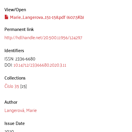
View/
Open
Marie_Langerova_151-158.pdf (607.5Kb)
Permanent link
http://hdl.handle.net/20.500.11956/124297
Identifiers
ISSN: 2336-6680
DOI:
10.14712/23366680.2020.3.11
Collections
Číslo 35
[15]
Author
Langerová, Marie
Issue Date
2020