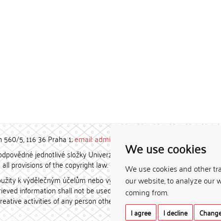
h 560/5, 116 36 Praha 1;
email: admin-repozitar [at] cuni.cz
We use cookies
povědné jednotlivé složky Univerzity Karlovy. / Each constituent
all provisions of the copyright law.
We use cookies and other tr
užity k výdělečným účelům nebo vydávány za studijní, vědeckou
our website, to analyze our w
etrieved information shall not be used for any commercial purposes
coming from.
creative activities of any person other than the author.
I agree
I decline
Change