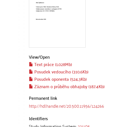
View/
Open
Text práce (1.028Mb)
Posudek vedoucího (310.6Kb)
Posudek oponenta (524.3Kb)
Záznam o průběhu obhajoby (187.4Kb)
Permanent link
http://hdl.handle.net/20.500.11956/124266
Identifiers
Study Information System:
221105