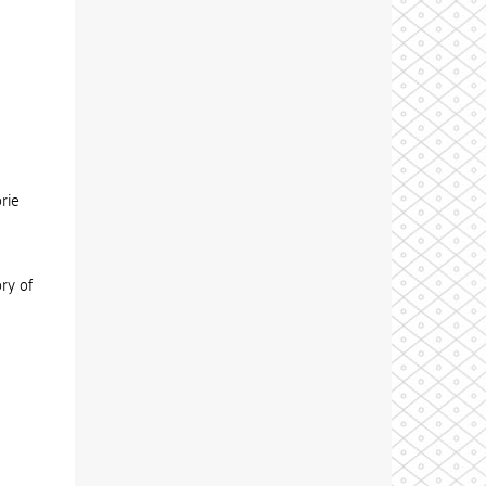
rie
ry of