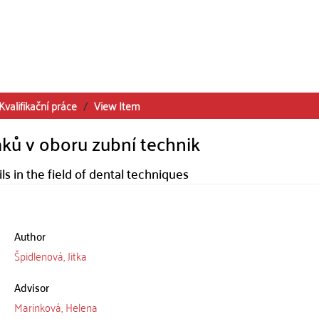
Kvalifikační práce
View Item
ků v oboru zubní technik
 in the field of dental techniques
Author
Špidlenová, Jitka
Advisor
Marinková, Helena