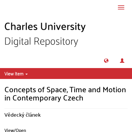
Skip to main content
Toggl
navig
View Item
Concepts of Space, Time and Motion
in Contemporary Czech
Vědecký článek
View/
Open