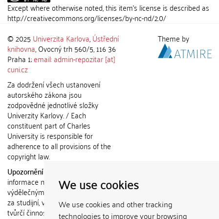
Except where otherwise noted, this item's license is described as
http://creativecommons.org/licenses/by-nc-nd/2.0/
© 2025
Univerzita Karlova
,
Ústřední
Theme by
knihovna
, Ovocný trh 560/5, 116 36
Praha 1;
email: admin-repozitar [at]
cuni.cz
Za dodržení všech ustanovení
autorského zákona jsou
zodpovědné jednotlivé složky
Univerzity Karlovy. / Each
constituent part of Charles
University is responsible for
adherence to all provisions of the
copyright law.
Upozornění / Notice:
Získané
We use cookies
informace nemohou být použity k
výdělečným účelům nebo vydávány
za studijní, vědeckou nebo jinou
We use cookies and other tracking
tvůrčí činnost jiné osoby než autora.
technologies to improve your browsing