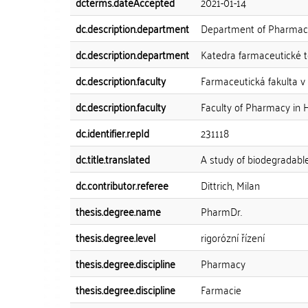
dcterms.dateAccepted
2021-01-14
dc.description.department
Department of Pharmace
dc.description.department
Katedra farmaceutické 
dc.description.faculty
Farmaceutická fakulta v
dc.description.faculty
Faculty of Pharmacy in 
dc.identifier.repId
231118
dc.title.translated
A study of biodegradabl
dc.contributor.referee
Dittrich, Milan
thesis.degree.name
PharmDr.
thesis.degree.level
rigorózní řízení
thesis.degree.discipline
Pharmacy
thesis.degree.discipline
Farmacie