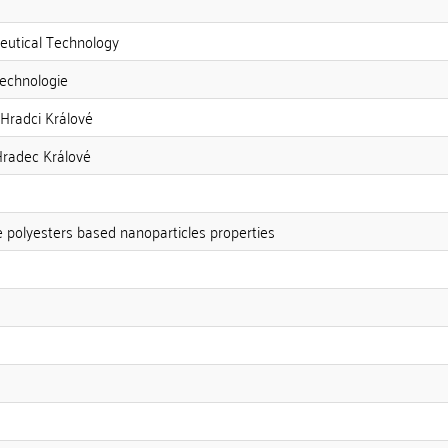
utical Technology
technologie
 Hradci Králové
Hradec Králové
e polyesters based nanoparticles properties