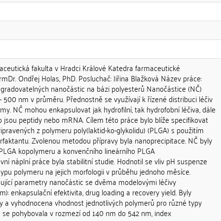
maceutická fakulta v Hradci Králové Katedra farmaceutické
armDr. Ondřej Holas, PhD. Posluchač: Jiřina Blažková Název práce:
egradovatelných nanočástic na bázi polyesterů Nanočástice (NČ)
1 - 500 nm v průměru. Přednostně se využívají k řízené distribuci léčiv
my. NČ mohou enkapsulovat jak hydrofilní, tak hydrofobní léčiva, dále
 jsou peptidy nebo mRNA. Cílem této práce bylo blíže specifikovat
ipravených z polymeru poly(laktid-ko-glykolidu) (PLGA) s použitím
urfaktantu. Zvolenou metodou přípravy byla nanoprecipitace. NČ byly
 PLGA kopolymeru a konvenčního lineárního PLGA
ní náplní práce byla stabilitní studie. Hodnotil se vliv pH suspenze
typu polymeru na jejich morfologii v průběhu jednoho měsíce.
dující parametry nanočástic se dvěma modelovými léčivy
: enkapsulační efektivita, drug loading a recovery yield. Byly
ty a vyhodnocena vhodnost jednotlivých polymerů pro různé typy
tic se pohybovala v rozmezí od 140 nm do 542 nm, index