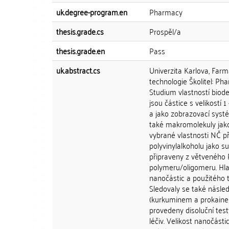
uk.degree-program.en
Pharmacy
thesis.grade.cs
Prospěl/a
thesis.grade.en
Pass
uk.abstract.cs
Univerzita Karlova, Far
technologie Školitel: Ph
Studium vlastností biod
jsou částice s velikostí 
a jako zobrazovací systé
také makromolekuly jako
vybrané vlastnosti NČ př
polyvinylalkoholu jako s
připraveny z větveného
polymeru/oligomeru. Hlav
nanočástic a použitého 
Sledovaly se také násle
(kurkuminem a prokainem)
provedeny disoluční tes
léčiv. Velikost nanočás