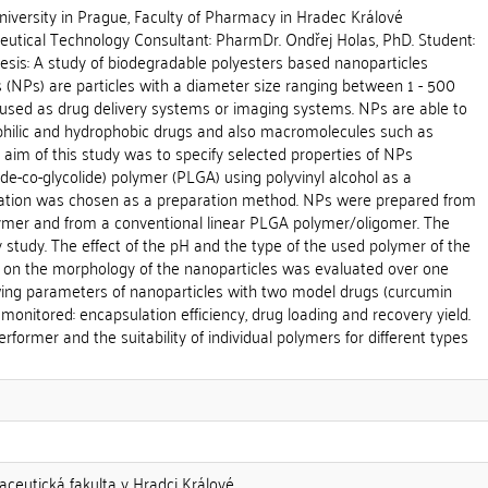
versity in Prague, Faculty of Pharmacy in Hradec Králové
tical Technology Consultant: PharmDr. Ondřej Holas, PhD. Student:
thesis: A study of biodegradable polyesters based nanoparticles
 (NPs) are particles with a diameter size ranging between 1 - 500
 used as drug delivery systems or imaging systems. NPs are able to
hilic and hydrophobic drugs and also macromolecules such as
aim of this study was to specify selected properties of NPs
ide-co-glycolide) polymer (PLGA) using polyvinyl alcohol as a
tation was chosen as a preparation method. NPs were prepared from
mer and from a conventional linear PLGA polymer/oligomer. The
y study. The effect of the pH and the type of the used polymer of the
 on the morphology of the nanoparticles was evaluated over one
wing parameters of nanoparticles with two model drugs (curcumin
monitored: encapsulation efficiency, drug loading and recovery yield.
rformer and the suitability of individual polymers for different types
aceutická fakulta v Hradci Králové