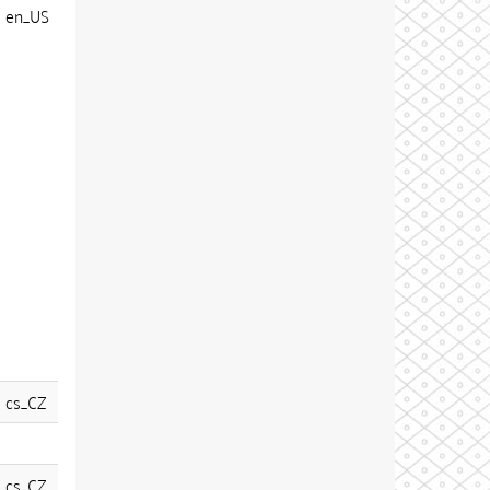
en_US
cs_CZ
cs_CZ