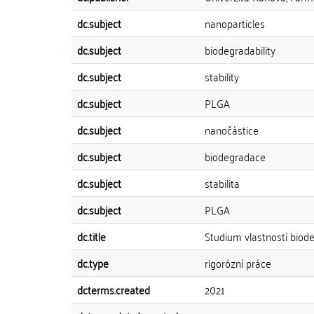
dc.subject
nanoparticles
dc.subject
biodegradability
dc.subject
stability
dc.subject
PLGA
dc.subject
nanočástice
dc.subject
biodegradace
dc.subject
stabilita
dc.subject
PLGA
dc.title
Studium vlastností biod
dc.type
rigorózní práce
dcterms.created
2021