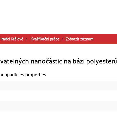
Hradci Králové
Kvalifikační práce
Zobrazit záznam
vatelných nanočástic na bázi polyester
anoparticles properties