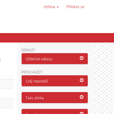
čeština
Přihlásit se
ODKAZY
ů
Užitečné odkazy
PROCHÁZET
Celý repozitář
Tato sbírka