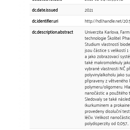
dc.date.issued
2021
dc.identifier.uri
http://hdl.handle.net/20
dc.description.abstract
Univerzita Karlova, Far
technologie Školitel: Ph
Studium vlastností biod
jsou částice s velikostí 
a jako zobrazovací systé
také makromolekuly jako
vybrané vlastnosti NČ př
polyvinylalkoholu jako s
připraveny z větveného
polymeru/oligomeru. Hlav
nanočástic a použitého 
Sledovaly se také násle
(kurkuminem a prokainem)
provedeny disoluční tes
léčiv. Velikost nanočás
polydisperzity od 0,057...