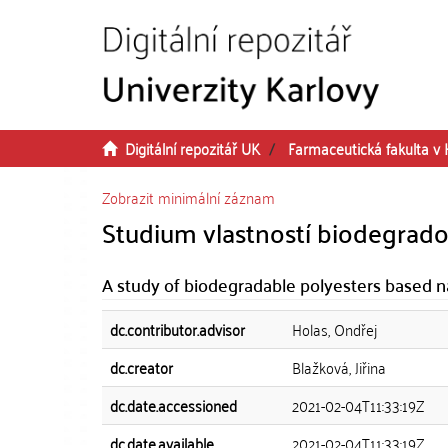
Přeskočit na obsah
Digitální repozitář UK
Farmaceutická fakulta v 
Zobrazit minimální záznam
Studium vlastností biodegrado
A study of biodegradable polyesters based n
dc.contributor.advisor
Holas, Ondřej
dc.creator
Blažková, Jiřina
dc.date.accessioned
2021-02-04T11:33:19Z
dc.date.available
2021-02-04T11:33:19Z