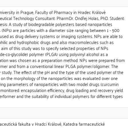
versity in Prague, Faculty of Pharmacy in Hradec Králové
tical Technology Consultant: PharmDr. Ondřej Holas, PhD. Student:
thesis: A study of biodegradable polyesters based nanoparticles
 (NPs) are particles with a diameter size ranging between 1 - 500
 used as drug delivery systems or imaging systems. NPs are able to
hilic and hydrophobic drugs and also macromolecules such as
aim of this study was to specify selected properties of NPs
ide-co-glycolide) polymer (PLGA) using polyvinyl alcohol as a
tation was chosen as a preparation method. NPs were prepared from
mer and from a conventional linear PLGA polymer/oligomer. The
y study. The effect of the pH and the type of the used polymer of the
 on the morphology of the nanoparticles was evaluated over one
wing parameters of nanoparticles with two model drugs (curcumin
monitored: encapsulation efficiency, drug loading and recovery yield.
rformer and the suitability of individual polymers for different types
aceutická fakulta v Hradci Králové, Katedra farmaceutické