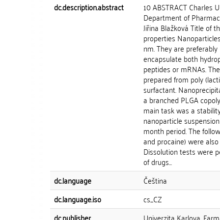
dc.description.abstract
10 ABSTRACT Charles Uni
Department of Pharmaceu
Jiřina Blažková Title of 
properties Nanoparticles
nm. They are preferably
encapsulate both hydrop
peptides or mRNAs. The 
prepared from poly (lact
surfactant. Nanoprecipi
a branched PLGA copoly
main task was a stabilit
nanoparticle suspension
month period. The follo
and procaine) were also 
Dissolution tests were pe
of drugs...
dc.language
Čeština
dc.language.iso
cs_CZ
dc.publisher
Univerzita Karlova, Farm