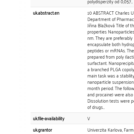
polydisperzity od 0,057...
uk.abstract.en
10 ABSTRACT Charles Uni
Department of Pharmaceu
Jiřina Blažková Title of 
properties Nanoparticles
nm. They are preferably
encapsulate both hydrop
peptides or mRNAs. The 
prepared from poly (lact
surfactant. Nanoprecipi
a branched PLGA copoly
main task was a stabilit
nanoparticle suspension
month period. The follo
and procaine) were also 
Dissolution tests were pe
of drugs...
uk.file-availability
V
uk.grantor
Univerzita Karlova, Farm