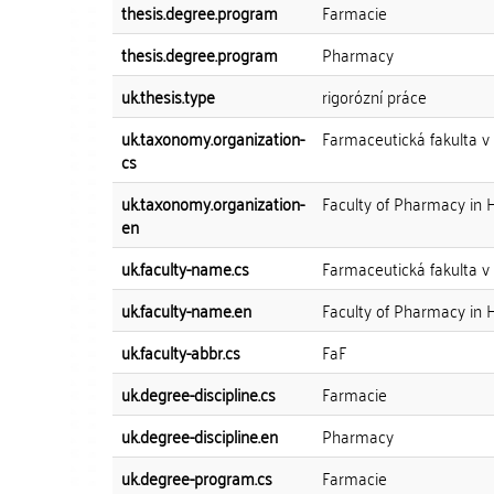
thesis.degree.program
Farmacie
thesis.degree.program
Pharmacy
uk.thesis.type
rigorózní práce
uk.taxonomy.organization-
Farmaceutická fakulta v
cs
uk.taxonomy.organization-
Faculty of Pharmacy in 
en
uk.faculty-name.cs
Farmaceutická fakulta v
uk.faculty-name.en
Faculty of Pharmacy in 
uk.faculty-abbr.cs
FaF
uk.degree-discipline.cs
Farmacie
uk.degree-discipline.en
Pharmacy
uk.degree-program.cs
Farmacie