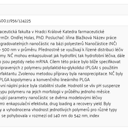
.500.11956/124225
maceutická fakulta v Hradci Králové Katedra farmaceutické
armDr. Ondřej Holas, PhD. Posluchač: Jiřina Blažková Název práce:
egradovatelných nanočástic na bázi polyesterů Nanočástice (NČ)
1 - 500 nm v průměru. Přednostně se využívají k řízené distribuci léčiv
my. NČ mohou enkapsulovat jak hydrofilní, tak hydrofobní léčiva, dále
 jsou peptidy nebo mRNA. Cílem této práce bylo blíže specifikovat
ipravených z polymeru poly(laktid-ko-glykolidu) (PLGA) s použitím
urfaktantu. Zvolenou metodou přípravy byla nanoprecipitace. NČ byly
 PLGA kopolymeru a konvenčního lineárního PLGA
ní náplní práce byla stabilitní studie. Hodnotil se vliv pH suspenze
typu polymeru na jejich morfologii v průběhu jednoho měsíce.
dující parametry nanočástic se dvěma modelovými léčivy
: enkapsulační efektivita, drug loading a recovery yield. Byly
ty a vyhodnocena vhodnost jednotlivých polymerů pro různé typy
tic se pohybovala v rozmezí od 140 nm do 542 nm, index