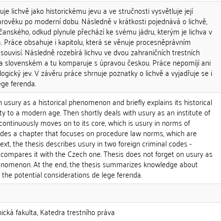
e lichvě jako historickému jevu a ve stručnosti vysvětluje její
arověku po moderní dobu. Následně v krátkosti pojednává o lichvě,
bčanského, odkud plynule přechází ke svému jádru, kterým je lichva v
. Práce obsahuje i kapitolu, která se věnuje procesněprávním
souvisí. Následně rozebírá lichvu ve dvou zahraničních trestních
 slovenském a tu komparuje s úpravou českou. Práce nepomíjí ani
logický jev. V závěru práce shrnuje poznatky o lichvě a vyjadřuje se i
ge ferenda.
h usury as a historical phenomenon and briefly explains its historical
ty to a modern age. Then shortly deals with usury as an institute of
 continuously moves on to its core, which is usury in norms of
ludes a chapter that focuses on procedure law norms, which are
ext, the thesis describes usury in two foreign criminal codes -
ompares it with the Czech one. Thesis does not forget on usury as
henomenon. At the end, the thesis summarizes knowledge about
he potential considerations de lege ferenda.
nická fakulta, Katedra trestního práva