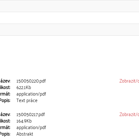
ázev:
150050220.pdf
Zobrazit/
ikost:
622.1Kb
rmát:
application/pdf
Popis:
Text práce
ázev:
150050217.pdf
Zobrazit/
ikost:
164.9Kb
rmát:
application/pdf
Popis:
Abstrakt