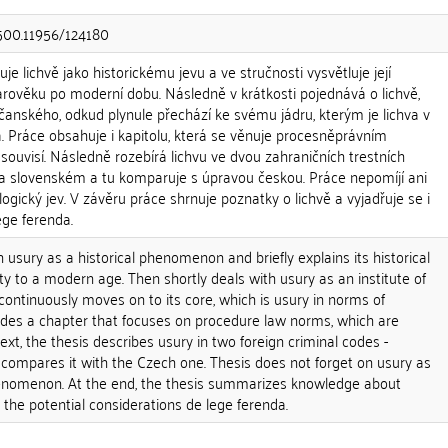
.500.11956/124180
e lichvě jako historickému jevu a ve stručnosti vysvětluje její
arověku po moderní dobu. Následně v krátkosti pojednává o lichvě,
bčanského, odkud plynule přechází ke svému jádru, kterým je lichva v
. Práce obsahuje i kapitolu, která se věnuje procesněprávním
souvisí. Následně rozebírá lichvu ve dvou zahraničních trestních
 slovenském a tu komparuje s úpravou českou. Práce nepomíjí ani
logický jev. V závěru práce shrnuje poznatky o lichvě a vyjadřuje se i
ge ferenda.
h usury as a historical phenomenon and briefly explains its historical
ty to a modern age. Then shortly deals with usury as an institute of
 continuously moves on to its core, which is usury in norms of
ludes a chapter that focuses on procedure law norms, which are
ext, the thesis describes usury in two foreign criminal codes -
ompares it with the Czech one. Thesis does not forget on usury as
henomenon. At the end, the thesis summarizes knowledge about
he potential considerations de lege ferenda.