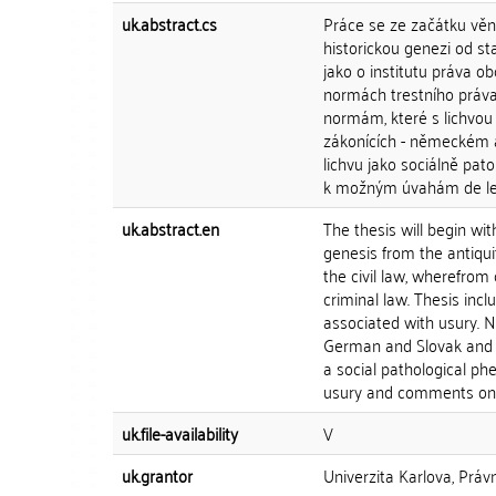
uk.abstract.cs
Práce se ze začátku věnuj
historickou genezi od st
jako o institutu práva o
normách trestního práva
normám, které s lichvou 
zákonících - německém a
lichvu jako sociálně pato
k možným úvahám de le
uk.abstract.en
The thesis will begin wit
genesis from the antiqui
the civil law, wherefrom
criminal law. Thesis inc
associated with usury. N
German and Slovak and c
a social pathological p
usury and comments on t
uk.file-availability
V
uk.grantor
Univerzita Karlova, Práv