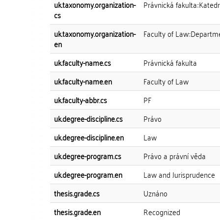
uk.taxonomy.organization-
Právnická fakulta::Kated
cs
uk.taxonomy.organization-
Faculty of Law::Departm
en
uk.faculty-name.cs
Právnická fakulta
uk.faculty-name.en
Faculty of Law
uk.faculty-abbr.cs
PF
uk.degree-discipline.cs
Právo
uk.degree-discipline.en
Law
uk.degree-program.cs
Právo a právní věda
uk.degree-program.en
Law and Jurisprudence
thesis.grade.cs
Uznáno
thesis.grade.en
Recognized