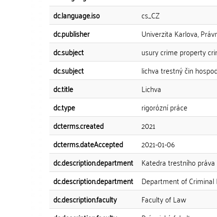
dc.language.iso
cs_CZ
dc.publisher
Univerzita Karlova, Práv
dc.subject
usury crime property cr
dc.subject
lichva trestný čin hospod
dc.title
Lichva
dc.type
rigorózní práce
dcterms.created
2021
dcterms.dateAccepted
2021-01-06
dc.description.department
Katedra trestního práva
dc.description.department
Department of Criminal
dc.description.faculty
Faculty of Law