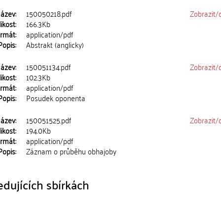
ázev:
150050218.pdf
Zobrazit/
ikost:
166.3Kb
rmát:
application/pdf
Popis:
Abstrakt (anglicky)
ázev:
150051134.pdf
Zobrazit/
ikost:
102.3Kb
rmát:
application/pdf
Popis:
Posudek oponenta
ázev:
150051525.pdf
Zobrazit/
ikost:
194.0Kb
rmát:
application/pdf
Popis:
Záznam o průběhu obhajoby
dujících sbírkách