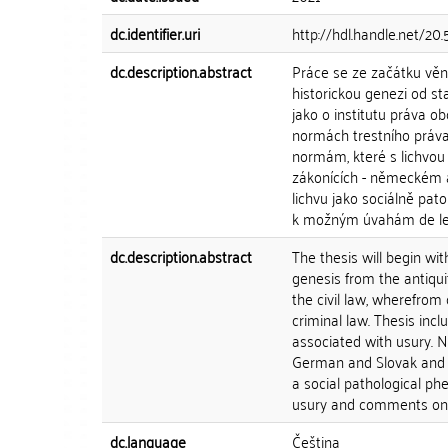
dc.identifier.uri
http://hdl.handle.net/20
dc.description.abstract
Práce se ze začátku věnuj
historickou genezi od st
jako o institutu práva o
normách trestního práva
normám, které s lichvou 
zákonících - německém a
lichvu jako sociálně pato
k možným úvahám de le
dc.description.abstract
The thesis will begin wit
genesis from the antiqui
the civil law, wherefrom
criminal law. Thesis inc
associated with usury. N
German and Slovak and c
a social pathological p
usury and comments on t
dc.language
Čeština