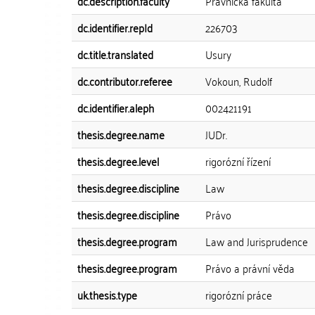
dc.description.faculty
Právnická fakulta
dc.identifier.repId
226703
dc.title.translated
Usury
dc.contributor.referee
Vokoun, Rudolf
dc.identifier.aleph
002421191
thesis.degree.name
JUDr.
thesis.degree.level
rigorózní řízení
thesis.degree.discipline
Law
thesis.degree.discipline
Právo
thesis.degree.program
Law and Jurisprudence
thesis.degree.program
Právo a právní věda
uk.thesis.type
rigorózní práce