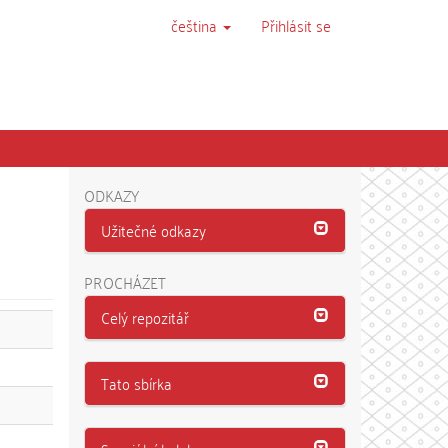
čeština
Přihlásit se
ODKAZY
Užitečné odkazy
PROCHÁZET
Celý repozitář
Tato sbírka