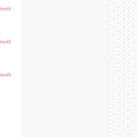
otevřít
otevřít
otevřít