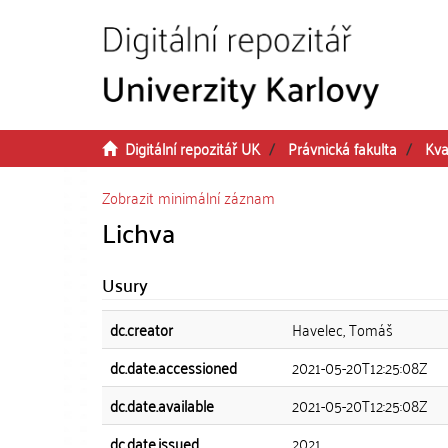
Přeskočit na obsah
Digitální repozitář UK
Právnická fakulta
Kva
Zobrazit minimální záznam
Lichva
Usury
dc.creator
Havelec, Tomáš
dc.date.accessioned
2021-05-20T12:25:08Z
dc.date.available
2021-05-20T12:25:08Z
dc.date.issued
2021