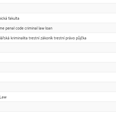
nická fakulta
ime penal code criminal law loan
ářská kriminalita trestní zákoník trestní právo půjčka
 Law