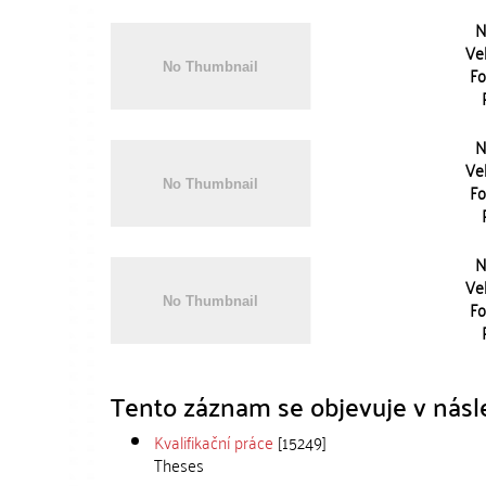
N
Vel
Fo
N
Vel
Fo
N
Vel
Fo
Tento záznam se objevuje v násle
Kvalifikační práce
[15249]
Theses