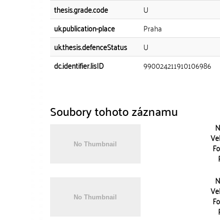
thesis.grade.code
U
uk.publication-place
Praha
uk.thesis.defenceStatus
U
dc.identifier.lisID
990024211910106986
Soubory tohoto záznamu
N
Vel
Fo
N
Vel
Fo