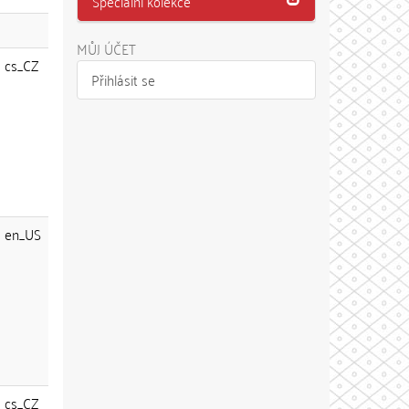
Speciální kolekce
MŮJ ÚČET
cs_CZ
Přihlásit se
en_US
cs_CZ