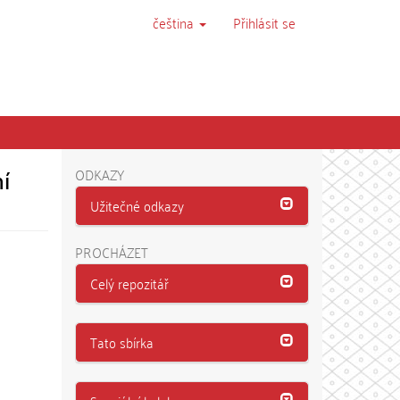
čeština
Přihlásit se
í
ODKAZY
Užitečné odkazy
PROCHÁZET
Celý repozitář
Tato sbírka