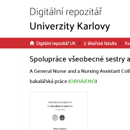
Přeskočit na obsah
Digitální repozitář UK
3. lékařská fakulta
Kv
Spolupráce všeobecné sestry a
A General Nurse and a Nursing Assistant Col
bakalářská práce (
OBHÁJENO
)