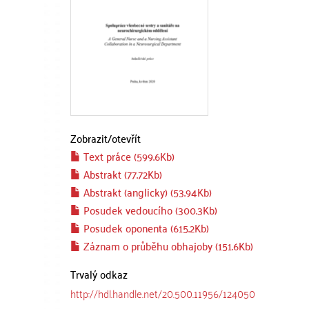
Zobrazit/
otevřít
Text práce (599.6Kb)
Abstrakt (77.72Kb)
Abstrakt (anglicky) (53.94Kb)
Posudek vedoucího (300.3Kb)
Posudek oponenta (615.2Kb)
Záznam o průběhu obhajoby (151.6Kb)
Trvalý odkaz
http://hdl.handle.net/20.500.11956/124050