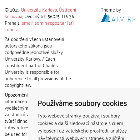
© 2025
Univerzita Karlova
,
Ústřední
Theme by
knihovna
, Ovocný trh 560/5, 116 36
Praha 1;
email: admin-repozitar [at]
cuni.cz
Za dodržení všech ustanovení
autorského zákona jsou
zodpovědné jednotlivé složky
Univerzity Karlovy. / Each
constituent part of Charles
University is responsible for
adherence to all provisions of the
copyright law.
Upozornění / Notice:
Získané
Používáme soubory cookies
informace nemohou být použity k
výdělečným účelům nebo vydávány
za studijní, vědeckou nebo jinou
Tyto webové stránky používají soubory
tvůrčí činnost jiné osoby než autora.
cookies a další sledovací nástroje s cílem
/ Any retrieved information shall not
vylepšení uživatelského prostředí, analýzy
be used for any commercial
návštěvnosti webových stránek a zjištění