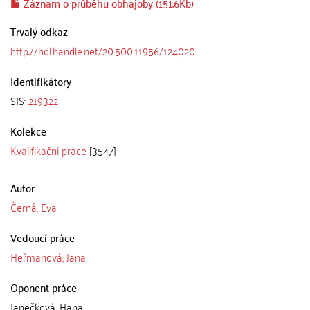
Záznam o průběhu obhajoby (151.6Kb)
Trvalý odkaz
http://hdl.handle.net/20.500.11956/124020
Identifikátory
SIS:
219322
Kolekce
Kvalifikační práce
[3547]
Autor
Černá, Eva
Vedoucí práce
Heřmanová, Jana
Oponent práce
Janečková, Hana