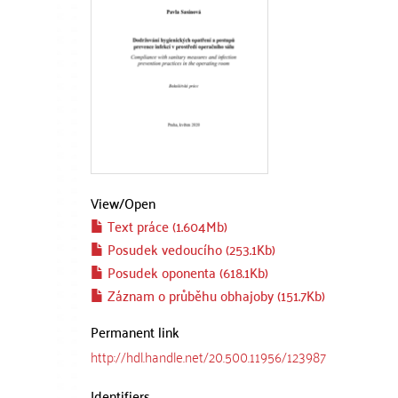
View/
Open
Text práce (1.604Mb)
Posudek vedoucího (253.1Kb)
Posudek oponenta (618.1Kb)
Záznam o průběhu obhajoby (151.7Kb)
Permanent link
http://hdl.handle.net/20.500.11956/123987
Identifiers