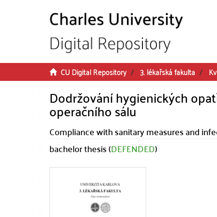
Skip to main content
CU Digital Repository
3. lékařská fakulta
Kv
Dodržování hygienických opatř
operačního sálu
Compliance with sanitary measures and infec
bachelor thesis (
DEFENDED
)