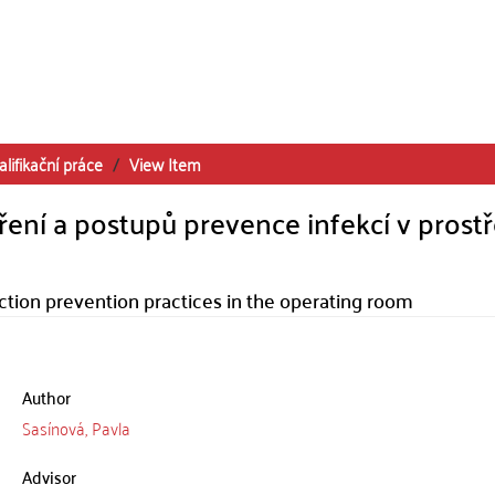
alifikační práce
View Item
ení a postupů prevence infekcí v prostř
tion prevention practices in the operating room
Author
Sasínová, Pavla
Advisor