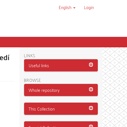
English
Login
edí
LINKS
Useful links
BROWSE
Whole repository
This Collection