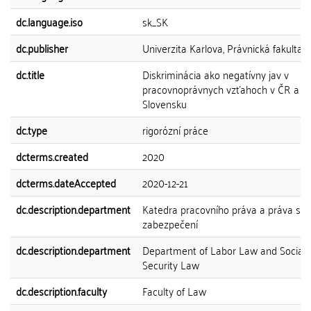
dc.language.iso
sk_SK
dc.publisher
Univerzita Karlova, Právnická fakulta
dc.title
Diskriminácia ako negatívny jav v
pracovnoprávnych vzťahoch v ČR a n
Slovensku
dc.type
rigorózní práce
dcterms.created
2020
dcterms.dateAccepted
2020-12-21
dc.description.department
Katedra pracovního práva a práva soc
zabezpečení
dc.description.department
Department of Labor Law and Social
Security Law
dc.description.faculty
Faculty of Law