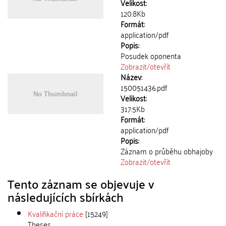
Velikost:
120.8Kb
Formát:
application/pdf
Popis:
Posudek oponenta
Zobrazit/
otevřít
Název:
150051436.pdf
Velikost:
317.5Kb
Formát:
application/pdf
Popis:
Záznam o průběhu obhajoby
Zobrazit/
otevřít
Tento záznam se objevuje v
následujících sbírkách
Kvalifikační práce
[15249]
Theses