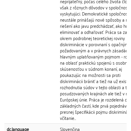
neprijateľný, počas celého života člov
však z rôznych dôvodov v spoločnosti
vyskytujúci. Demokratické spoločnosti
neustále prinášajú nové spôsoby a m
riešení ako javu predchádzať, ako ho
eliminovať a odhaľovať. Práca sa zam
okrem podrobnej teoretickej roviny
diskriminácie v porovnaní s opačným
požadovaným a v právnych zásadách
hlavným uplatňovaným pojmom - rovno
na oblasť praktickú spojenú s osobno
skúsenosťou v súdnom konaní, aj
poukazujúc na možnosti sa proti
diskriminácii brániť a tiež na už existu
rozhodnutia súdov v tejto oblasti a to 
posudzovaných krajinách ale tiež v rá
Európskej únie. Práca je rozdelená do
základných častí, kde prvá pojednáva 
presnej špecifikácii pojmu diskriminác
včítanie...
dc.language
Slovenčina