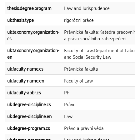
thesis.degree.program
Law and Jurisprudence
uk.thesis.type
rigorózní práce
uk.taxonomy.organization-
Právnická fakulta::Katedra pracovního
cs
a práva sociálního zabezpečení
uk.taxonomy.organization-
Faculty of Law::Department of Labor 
en
and Social Security Law
uk.faculty-name.cs
Právnická fakulta
uk.faculty-name.en
Faculty of Law
uk.faculty-abbr.cs
PF
uk.degree-discipline.cs
Právo
uk.degree-discipline.en
Law
uk.degree-program.cs
Právo a právní věda
uk.degree-program.en
Law and Jurisprudence