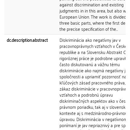
against discrimination and existing
judgments in in this area, but also wit
European Union. The work is divided i
three basic parts, where the first deal
the precise specification of the...
dc.description.abstract
Diskriminácia ako negatívny jav v
pracovnoprávnych vzťahoch v Českej
republike a na Slovensku Abstrakt Ci
rigoróznej práce je podrobne upraviť 
často diskutovanú a vážnu tému
diskriminácie ako najmä negatívny jav
spoločnosti a upriamiť pozornosť na j
kľúčových zásad pracovného práva, a 
zákaz diskriminácie v pracovnoprávny
vzťahoch a podrobnú úpravu
diskriminačných aspektov ako v česk
právnom poriadku, tak aj v slovenskom
kontexte aj s medzinárodno-právnou
úpravou. Diskriminácia v negatívnom
ponímaní je jav nepriaznivý a pre spo