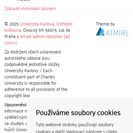
Zobrazit minimální záznam
© 2025
Univerzita Karlova
,
Ústřední
Theme by
knihovna
, Ovocný trh 560/5, 116 36
Praha 1;
email: admin-repozitar [at]
cuni.cz
Za dodržení všech ustanovení
autorského zákona jsou
zodpovědné jednotlivé složky
Univerzity Karlovy. / Each
constituent part of Charles
University is responsible for
adherence to all provisions of the
copyright law.
Upozornění / Notice:
Získané
Používáme soubory cookies
informace nemohou být použity k
výdělečným účelům nebo vydávány
za studijní, vědeckou nebo jinou
Tyto webové stránky používají soubory
tvůrčí činnost jiné osoby než autora.
cookies a další sledovací nástroje s cílem