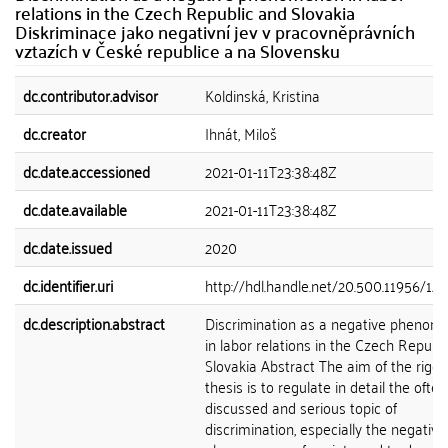
relations in the Czech Republic and Slovakia
Diskriminace jako negativní jev v pracovněprávních
vztazích v České republice a na Slovensku
dc.contributor.advisor
Koldinská, Kristina
dc.creator
Ihnát, Miloš
dc.date.accessioned
2021-01-11T23:38:48Z
dc.date.available
2021-01-11T23:38:48Z
dc.date.issued
2020
dc.identifier.uri
http://hdl.handle.net/20.500.11956/12
dc.description.abstract
Discrimination as a negative phenom
in labor relations in the Czech Republ
Slovakia Abstract The aim of the rigo
thesis is to regulate in detail the often
discussed and serious topic of
discrimination, especially the negative