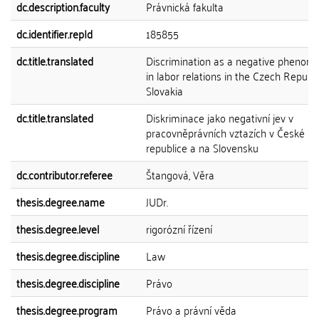
dc.description.faculty
Právnická fakulta
dc.identifier.repId
185855
dc.title.translated
Discrimination as a negative phenom
in labor relations in the Czech Republ
Slovakia
dc.title.translated
Diskriminace jako negativní jev v
pracovněprávních vztazích v České
republice a na Slovensku
dc.contributor.referee
Štangová, Věra
thesis.degree.name
JUDr.
thesis.degree.level
rigorózní řízení
thesis.degree.discipline
Law
thesis.degree.discipline
Právo
thesis.degree.program
Právo a právní věda