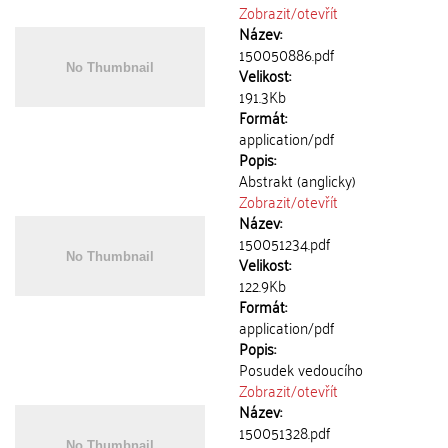
Zobrazit/
otevřít
Název:
150050886.pdf
Velikost:
191.3Kb
Formát:
application/pdf
Popis:
Abstrakt (anglicky)
Zobrazit/
otevřít
Název:
150051234.pdf
Velikost:
122.9Kb
Formát:
application/pdf
Popis:
Posudek vedoucího
Zobrazit/
otevřít
Název:
150051328.pdf