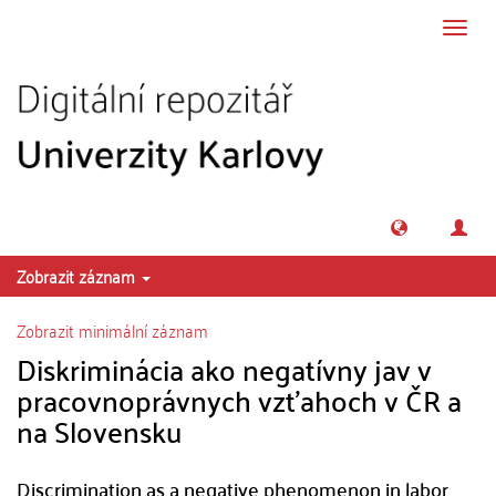
Přeskočit na obsah
Přepn
navig
Zobrazit záznam
Zobrazit minimální záznam
Diskriminácia ako negatívny jav v
pracovnoprávnych vzťahoch v ČR a
na Slovensku
Discrimination as a negative phenomenon in labor