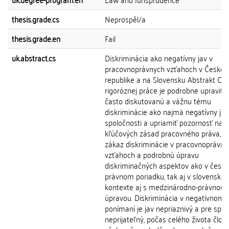
thesis.grade.cs
Neprospěl/a
thesis.grade.en
Fail
uk.abstract.cs
Diskriminácia ako negatívny jav v
pracovnoprávnych vzťahoch v Českej
republike a na Slovensku Abstrakt Ci
rigoróznej práce je podrobne upraviť 
často diskutovanú a vážnu tému
diskriminácie ako najmä negatívny jav
spoločnosti a upriamiť pozornosť na j
kľúčových zásad pracovného práva, a 
zákaz diskriminácie v pracovnoprávny
vzťahoch a podrobnú úpravu
diskriminačných aspektov ako v česk
právnom poriadku, tak aj v slovenskom
kontexte aj s medzinárodno-právnou
úpravou. Diskriminácia v negatívnom
ponímaní je jav nepriaznivý a pre spo
neprijateľný, počas celého života člov