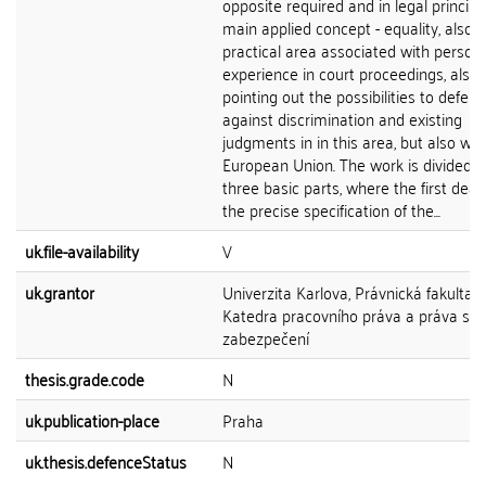
opposite required and in legal principl
main applied concept - equality, also 
practical area associated with person
experience in court proceedings, also
pointing out the possibilities to defend
against discrimination and existing
judgments in in this area, but also wit
European Union. The work is divided i
three basic parts, where the first deal
the precise specification of the...
uk.file-availability
V
uk.grantor
Univerzita Karlova, Právnická fakulta,
Katedra pracovního práva a práva soc
zabezpečení
thesis.grade.code
N
uk.publication-place
Praha
uk.thesis.defenceStatus
N