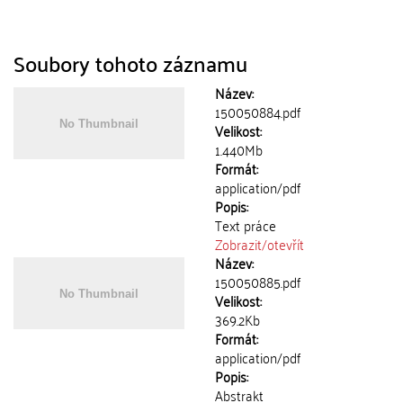
Soubory tohoto záznamu
Název:
150050884.pdf
Velikost:
1.440Mb
Formát:
application/pdf
Popis:
Text práce
Zobrazit/
otevřít
Název:
150050885.pdf
Velikost:
369.2Kb
Formát:
application/pdf
Popis:
Abstrakt