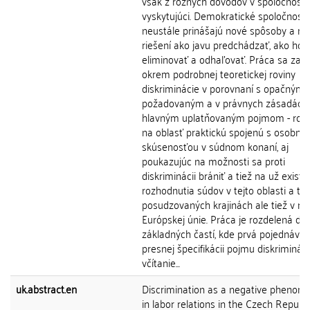
však z rôznych dôvodov v spoločnosti
vyskytujúci. Demokratické spoločnosti
neustále prinášajú nové spôsoby a m
riešení ako javu predchádzať, ako ho
eliminovať a odhaľovať. Práca sa zam
okrem podrobnej teoretickej roviny
diskriminácie v porovnaní s opačným
požadovaným a v právnych zásadách
hlavným uplatňovaným pojmom - rovno
na oblasť praktickú spojenú s osobno
skúsenosťou v súdnom konaní, aj
poukazujúc na možnosti sa proti
diskriminácii brániť a tiež na už existu
rozhodnutia súdov v tejto oblasti a to 
posudzovaných krajinách ale tiež v rá
Európskej únie. Práca je rozdelená do
základných častí, kde prvá pojednáva 
presnej špecifikácii pojmu diskriminác
včítanie...
uk.abstract.en
Discrimination as a negative phenom
in labor relations in the Czech Republ