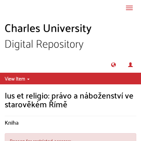
Skip to main content
Toggl
navig
View Item
Ius et religio: právo a náboženství ve
starověkém Římě
Kniha
Reason for restricted acccess: