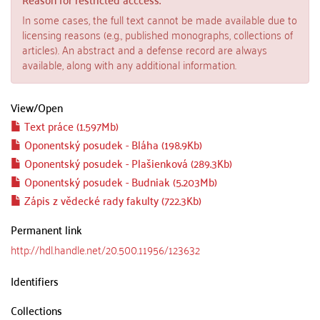
In some cases, the full text cannot be made available due to
licensing reasons (e.g., published monographs, collections of
articles). An abstract and a defense record are always
available, along with any additional information.
View/
Open
Text práce (1.597Mb)
Oponentský posudek - Bláha (198.9Kb)
Oponentský posudek - Plašienková (289.3Kb)
Oponentský posudek - Budniak (5.203Mb)
Zápis z vědecké rady fakulty (722.3Kb)
Permanent link
http://hdl.handle.net/20.500.11956/123632
Identifiers
Collections