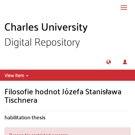
Skip to main content
Toggl
navig
View Item
Filosofie hodnot Józefa Stanisława
Tischnera
habilitation thesis
Reason for restricted acccess: