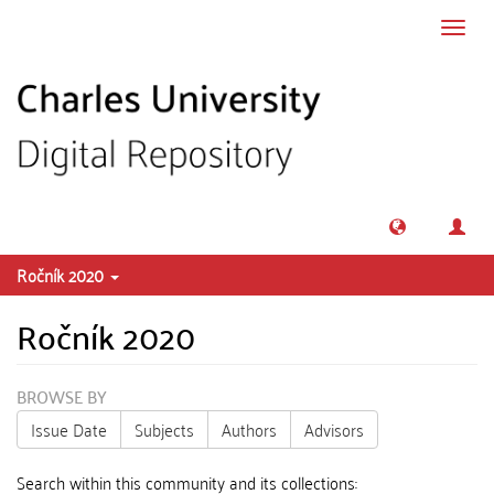
Skip to main content
Toggl
navig
Ročník 2020
Ročník 2020
BROWSE BY
Issue Date
Subjects
Authors
Advisors
Search within this community and its collections: