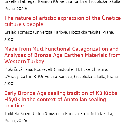
Graells i Fabregat, Raimon
(
Univerzita Karlova, Filozofická fakulta
,
Praha
,
2020
)
The nature of artistic expression of the Únětice
culture’s people
Gralak, Tomasz
(
Univerzita Karlova, Filozofická fakulta
,
Praha
,
2020
)
Made from Mud: Functional Categorization and
Analyses of Bronze Age Earthen Materials from
Western Turkey
Mokrišová, Jana
;
Roosevelt, Christopher H.
;
Luke, Christina
;
O’Grady, Caitilin R.
(
Univerzita Karlova, Filozofická fakulta
,
Praha
,
2020
)
Early Bronze Age sealing tradition of Küllüoba
Höyük in the context of Anatolian sealing
practice
Türkteki, Sinem Üstün
(
Univerzita Karlova, Filozofická fakulta
,
Praha
,
2020
)