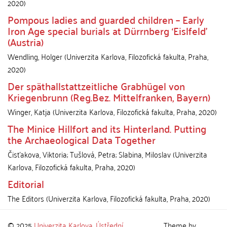
2020
)
Pompous ladies and guarded children – Early
Iron Age special burials at Dürrnberg ‘Eislfeld’
(Austria)
Wendling, Holger
(
Univerzita Karlova, Filozofická fakulta
,
Praha
,
2020
)
Der späthallstattzeitliche Grabhügel von
Kriegenbrunn (Reg.Bez. Mittelfranken, Bayern)
Winger, Katja
(
Univerzita Karlova, Filozofická fakulta
,
Praha
,
2020
)
The Minice Hillfort and its Hinterland. Putting
the Archaeological Data Together
Čisťakova, Viktoria
;
Tušlová, Petra
;
Slabina, Miloslav
(
Univerzita
Karlova, Filozofická fakulta
,
Praha
,
2020
)
Editorial
The Editors
(
Univerzita Karlova, Filozofická fakulta
,
Praha
,
2020
)
© 2025
Univerzita Karlova
,
Ústřední
Theme by