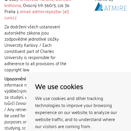
knihovna
, Ovocný trh 560/5, 116 36
Praha 1;
email: admin-repozitar [at]
cuni.cz
Za dodržení všech ustanovení
autorského zákona jsou
zodpovědné jednotlivé složky
Univerzity Karlovy. / Each
constituent part of Charles
University is responsible for
adherence to all provisions of the
copyright law.
Upozornění / Notice:
Získané
We use cookies
informace nemohou být použity k
výdělečným účelům nebo vydávány
za studijní, vědeckou nebo jinou
We use cookies and other tracking
tvůrčí činnost jiné osoby než autora.
technologies to improve your browsing
/ Any retrieved information shall not
experience on our website, to analyze our
be used for any commercial
website traffic, and to understand where
purposes or claimed as results of
our visitors are coming from.
studying, scientific or any other