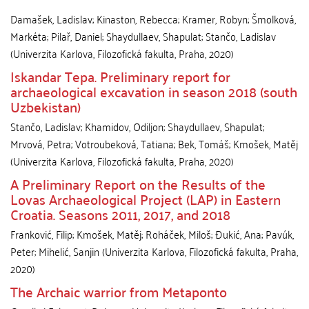
Damašek, Ladislav
;
Kinaston, Rebecca
;
Kramer, Robyn
;
Šmolková,
Markéta
;
Pilař, Daniel
;
Shaydullaev, Shapulat
;
Stančo, Ladislav
(
Univerzita Karlova, Filozofická fakulta
,
Praha
,
2020
)
Iskandar Tepa. Preliminary report for
archaeological excavation in season 2018 (south
Uzbekistan)
Stančo, Ladislav
;
Khamidov, Odiljon
;
Shaydullaev, Shapulat
;
Mrvová, Petra
;
Votroubeková, Tatiana
;
Bek, Tomáš
;
Kmošek, Matěj
(
Univerzita Karlova, Filozofická fakulta
,
Praha
,
2020
)
A Preliminary Report on the Results of the
Lovas Archaeological Project (LAP) in Eastern
Croatia. Seasons 2011, 2017, and 2018
Franković, Filip
;
Kmošek, Matěj
;
Roháček, Miloš
;
Đukić, Ana
;
Pavúk,
Peter
;
Mihelić, Sanjin
(
Univerzita Karlova, Filozofická fakulta
,
Praha
,
2020
)
The Archaic warrior from Metaponto