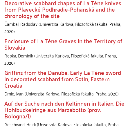
Decorative scabbard chapes of La Tène knives
from Plavecké Podhradie‑Pohanská and the
chronology of the site
Čambal, Radoslav
(
Univerzita Karlova, Filozofická fakulta
,
Praha
,
2020
)
Enclosure of La Tène Graves in the Territory of
Slovakia
Repka, Dominik
(
Univerzita Karlova, Filozofická fakulta
,
Praha
,
2020
)
Griffins from the Danube. Early La Tène sword
in decorated scabbard from Sotin, Eastern
Croatia
Drnić, Ivan
(
Univerzita Karlova, Filozofická fakulta
,
Praha
,
2020
)
Auf der Suche nach den Keltinnen in Italien. Die
Hohlbuckelringe aus Marzabotto (prov.
Bologna/I)
Geschwind, Heidi
(
Univerzita Karlova, Filozofická fakulta
,
Praha
,