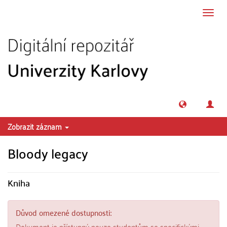
Přeskočit na obsah
Přepn
navig
Zobrazit záznam
Bloody legacy
Kniha
Důvod omezené dostupnosti:
Dokument je přístupný pouze studentům se specifickými