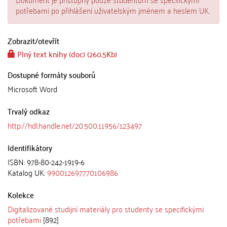
potřebami po přihlášení uživatelským jménem a heslem UK.
Zobrazit/
otevřít
Plný text knihy (doc) (260.5Kb)
Dostupné formáty souborů
Microsoft Word
Trvalý odkaz
http://hdl.handle.net/20.500.11956/123497
Identifikátory
ISBN: 978-80-242-1919-6
Katalog UK:
990012697770106986
Kolekce
Digitalizované studijní materiály pro studenty se specifickými
potřebami
[892]