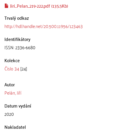
Jiri_Pelan_219-222.pdf (135.5Kb)
Trvalý odkaz
http://hdl.handle.net/20.500.11956/123463
Identifikátory
ISSN: 2336-6680
Kolekce
Číslo 34
[24]
Autor
Pelán, Jiří
Datum vydání
2020
Nakladatel