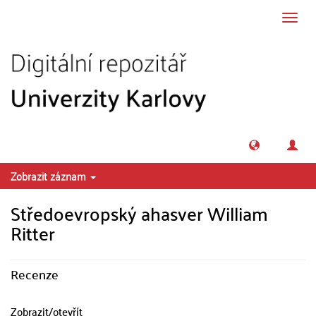
Přeskočit na obsah
Přepn
navig
Zobrazit záznam
Středoevropský ahasver William
Ritter
Recenze
Zobrazit/
otevřít