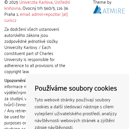
© 2025
Univerzita Karlova
,
Ústřední
Theme by
knihovna
, Ovocný trh 560/5, 116 36
Praha 1;
email: admin-repozitar [at]
cuni.cz
Za dodržení všech ustanovení
autorského zákona jsou
zodpovědné jednotlivé složky
Univerzity Karlovy. / Each
constituent part of Charles
University is responsible for
adherence to all provisions of the
copyright law.
Upozornění / Notice:
Získané
Používáme soubory cookies
informace nemohou být použity k
výdělečným účelům nebo vydávány
za studijní, vědeckou nebo jinou
Tyto webové stránky používají soubory
tvůrčí činnost jiné osoby než autora.
cookies a další sledovací nástroje s cílem
/ Any retrieved information shall not
vylepšení uživatelského prostředí, analýzy
be used for any commercial
návštěvnosti webových stránek a zjištění
purposes or claimed as results of
zdroje návštěvnosti.
studying, scientific or any other