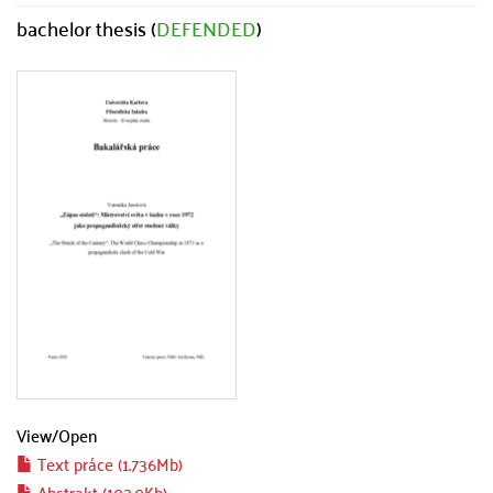
bachelor thesis (
DEFENDED
)
View/
Open
Text práce (1.736Mb)
Abstrakt (103.0Kb)