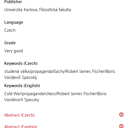
Publisher
Univerzita Karlova, Filozofická fakulta
Language
Czech
Grade
Very good
Keywords (Czech)
studená válka|propaganda|šachy|Robert James Fischer|Boris
Vasiljevič Spasskij
Keywords (English)
Cold War|propaganda|chess|Robert James Fischer|Boris
Vasilievich Spassky
Abstract (Czech)
Abstract (English)