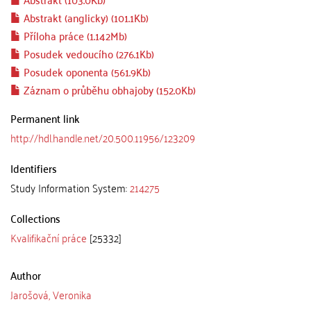
Abstrakt (anglicky) (101.1Kb)
Příloha práce (1.142Mb)
Posudek vedoucího (276.1Kb)
Posudek oponenta (561.9Kb)
Záznam o průběhu obhajoby (152.0Kb)
Permanent link
http://hdl.handle.net/20.500.11956/123209
Identifiers
Study Information System:
214275
Collections
Kvalifikační práce
[25332]
Author
Jarošová, Veronika