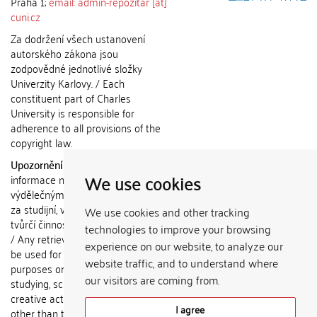
Praha 1;
email: admin-repozitar [at]
cuni.cz
Za dodržení všech ustanovení
autorského zákona jsou
zodpovědné jednotlivé složky
Univerzity Karlovy. / Each
constituent part of Charles
University is responsible for
adherence to all provisions of the
copyright law.
Upozornění / Notice:
Získané
We use cookies
informace nemohou být použity k
výdělečným účelům nebo vydávány
za studijní, vědeckou nebo jinou
We use cookies and other tracking
tvůrčí činnost jiné osoby než autora.
technologies to improve your browsing
/ Any retrieved information shall not
experience on our website, to analyze our
be used for any commercial
website traffic, and to understand where
purposes or claimed as results of
our visitors are coming from.
studying, scientific or any other
creative activities of any person
I agree
other than the author.