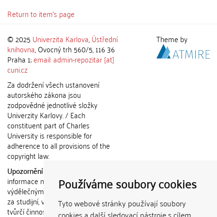
Return to item's page
© 2025
Univerzita Karlova
,
Ústřední
Theme by
knihovna
, Ovocný trh 560/5, 116 36
Praha 1;
email: admin-repozitar [at]
cuni.cz
Za dodržení všech ustanovení
autorského zákona jsou
zodpovědné jednotlivé složky
Univerzity Karlovy. / Each
constituent part of Charles
University is responsible for
adherence to all provisions of the
copyright law.
Upozornění / Notice:
Získané
Používáme soubory cookies
informace nemohou být použity k
výdělečným účelům nebo vydávány
za studijní, vědeckou nebo jinou
Tyto webové stránky používají soubory
tvůrčí činnost jiné osoby než autora.
cookies a další sledovací nástroje s cílem