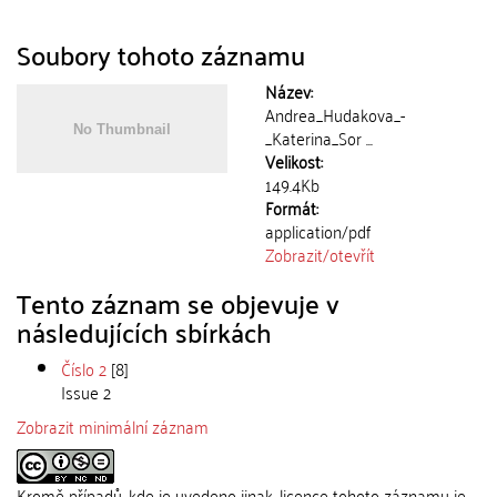
Soubory tohoto záznamu
Název:
Andrea_Hudakova_-
_Katerina_Sor ...
Velikost:
149.4Kb
Formát:
application/pdf
Zobrazit/
otevřít
Tento záznam se objevuje v
následujících sbírkách
Číslo 2
[8]
Issue 2
Zobrazit minimální záznam
Kromě případů, kde je uvedeno jinak, licence tohoto záznamu je