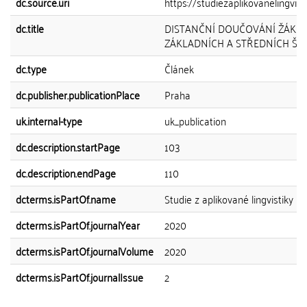
dc.source.uri
https://studiezaplikovanelingvistik
dc.title
DISTANČNÍ DOUČOVÁNÍ ŽÁKŮ
ZÁKLADNÍCH A STŘEDNÍCH ŠK
dc.type
Článek
dc.publisher.publicationPlace
Praha
uk.internal-type
uk_publication
dc.description.startPage
103
dc.description.endPage
110
dcterms.isPartOf.name
Studie z aplikované lingvistiky
dcterms.isPartOf.journalYear
2020
dcterms.isPartOf.journalVolume
2020
dcterms.isPartOf.journalIssue
2