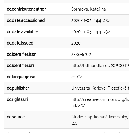
dc.contributor.author
Šormová, Kateřina
dc.date.accessioned
2020-11-05T14:41:23Z
dc.date.available
2020-11-05T14:41:23Z
dc.date.issued
2020
dc.identifier.issn
2336-6702
dc.identifier.uri
http://hdl.handle.net/20.500.11
dc.language.iso
cs_CZ
dc.publisher
Univerzita Karlova, Filozofická fa
dc.rights.uri
http://creativecommons.org/lice
nd/2.0/
dc.source
Studie z aplikované lingvistiky, 20
110