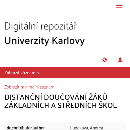
Přeskočit na obsah
Přepn
navig
Zobrazit záznam
Zobrazit minimální záznam
DISTANČNÍ DOUČOVÁNÍ ŽÁKŮ
ZÁKLADNÍCH A STŘEDNÍCH ŠKOL
dc.contributor.author
Hudáková, Andrea