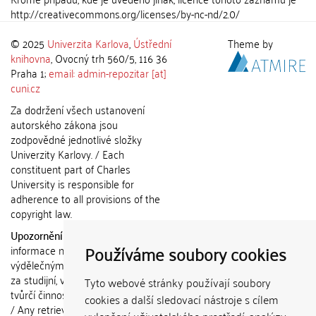
http://creativecommons.org/licenses/by-nc-nd/2.0/
© 2025
Univerzita Karlova
,
Ústřední
Theme by
knihovna
, Ovocný trh 560/5, 116 36
Praha 1;
email: admin-repozitar [at]
cuni.cz
Za dodržení všech ustanovení
autorského zákona jsou
zodpovědné jednotlivé složky
Univerzity Karlovy. / Each
constituent part of Charles
University is responsible for
adherence to all provisions of the
copyright law.
Upozornění / Notice:
Získané
Používáme soubory cookies
informace nemohou být použity k
výdělečným účelům nebo vydávány
za studijní, vědeckou nebo jinou
Tyto webové stránky používají soubory
tvůrčí činnost jiné osoby než autora.
cookies a další sledovací nástroje s cílem
/ Any retrieved information shall not