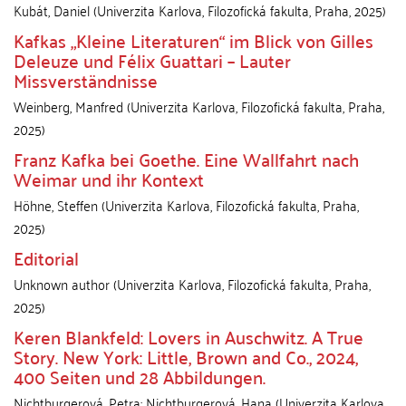
Kubát, Daniel
(
Univerzita Karlova, Filozofická fakulta
,
Praha
,
2025
)
Kafkas „Kleine Literaturen“ im Blick von Gilles
Deleuze und Félix Guattari – Lauter
Missverständnisse
Weinberg, Manfred
(
Univerzita Karlova, Filozofická fakulta
,
Praha
,
2025
)
Franz Kafka bei Goethe. Eine Wallfahrt nach
Weimar und ihr Kontext
Höhne, Steffen
(
Univerzita Karlova, Filozofická fakulta
,
Praha
,
2025
)
Editorial
Unknown author
(
Univerzita Karlova, Filozofická fakulta
,
Praha
,
2025
)
Keren Blankfeld: Lovers in Auschwitz. A True
Story. New York: Little, Brown and Co., 2024,
400 Seiten und 28 Abbildungen.
Nichtburgerová, Petra
;
Nichtburgerová, Hana
(
Univerzita Karlova,