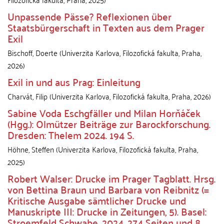
Unpassende Pässe? Reflexionen über
Staatsbürgerschaft in Texten aus dem Prager
Exil
Bischoff, Doerte
(
Univerzita Karlova, Filozofická fakulta
,
Praha
,
2026
)
Exil in und aus Prag: Einleitung
Charvát, Filip
(
Univerzita Karlova, Filozofická fakulta
,
Praha
,
2026
)
Sabine Voda Eschgfäller und Milan Horňáček
(Hgg.): Olmützer Beiträge zur Barockforschung.
Dresden: Thelem 2024. 194 S.
Höhne, Steffen
(
Univerzita Karlova, Filozofická fakulta
,
Praha
,
2025
)
Robert Walser: Drucke im Prager Tagblatt. Hrsg.
von Bettina Braun und Barbara von Reibnitz (=
Kritische Ausgabe sämtlicher Drucke und
Manuskripte III: Drucke in Zeitungen, 5). Basel:
Stroemfeld Schwabe, 2024, 274 Seiten und 8