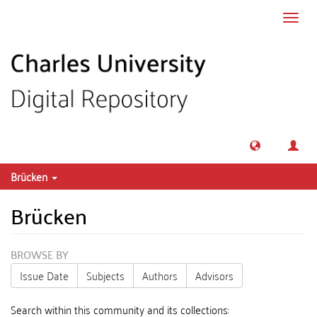
Skip to main content
Toggl
navig
Brücken
Brücken
BROWSE BY
Issue Date
Subjects
Authors
Advisors
Search within this community and its collections: