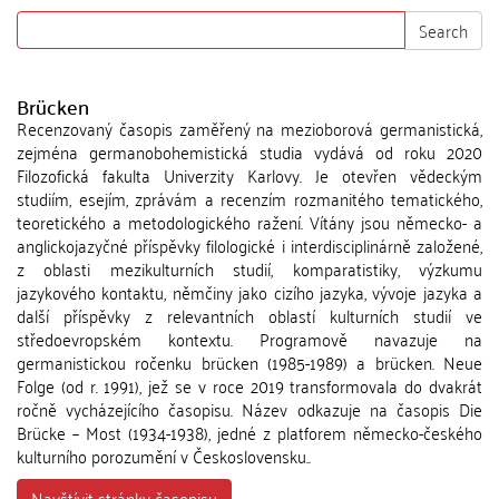
Search
Brücken
Recenzovaný časopis zaměřený na mezioborová germanistická,
zejména germanobohemistická studia vydává od roku 2020
Filozofická fakulta Univerzity Karlovy. Je otevřen vědeckým
studiím, esejím, zprávám a recenzím rozmanitého tematického,
teoretického a metodologického ražení. Vítány jsou německo- a
anglickojazyčné příspěvky filologické i interdisciplinárně založené,
z oblasti mezikulturních studií, komparatistiky, výzkumu
jazykového kontaktu, němčiny jako cizího jazyka, vývoje jazyka a
další příspěvky z relevantních oblastí kulturních studií ve
středoevropském kontextu. Programově navazuje na
germanistickou ročenku brücken (1985-1989) a brücken. Neue
Folge (od r. 1991), jež se v roce 2019 transformovala do dvakrát
ročně vycházejícího časopisu. Název odkazuje na časopis Die
Brücke – Most (1934-1938), jedné z platforem německo-českého
kulturního porozumění v Československu..
Navštívit stránky časopisu