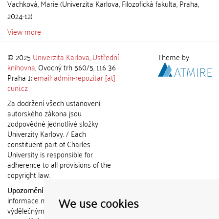
Vachková, Marie
(
Univerzita Karlova, Filozofická fakulta
,
Praha
,
2024-12
)
View more
© 2025
Univerzita Karlova
,
Ústřední
Theme by
knihovna
, Ovocný trh 560/5, 116 36
Praha 1;
email: admin-repozitar [at]
cuni.cz
Za dodržení všech ustanovení
autorského zákona jsou
zodpovědné jednotlivé složky
Univerzity Karlovy. / Each
constituent part of Charles
University is responsible for
adherence to all provisions of the
copyright law.
Upozornění / Notice:
Získané
We use cookies
informace nemohou být použity k
výdělečným účelům nebo vydávány