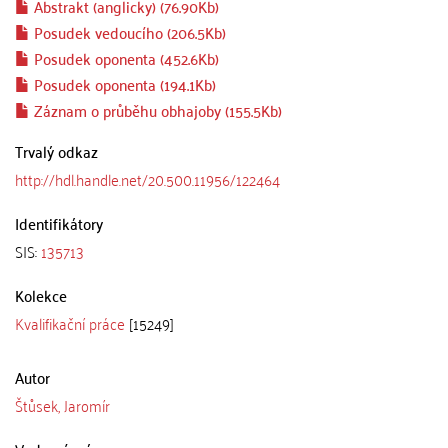
Abstrakt (anglicky) (76.90Kb)
Posudek vedoucího (206.5Kb)
Posudek oponenta (452.6Kb)
Posudek oponenta (194.1Kb)
Záznam o průběhu obhajoby (155.5Kb)
Trvalý odkaz
http://hdl.handle.net/20.500.11956/122464
Identifikátory
SIS:
135713
Kolekce
Kvalifikační práce
[15249]
Autor
Štůsek, Jaromír