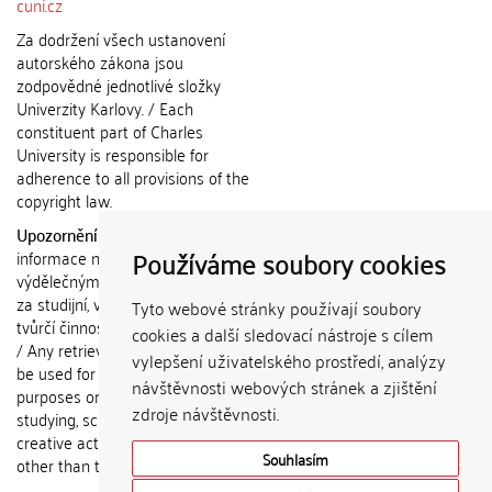
cuni.cz
Za dodržení všech ustanovení
autorského zákona jsou
zodpovědné jednotlivé složky
Univerzity Karlovy. / Each
constituent part of Charles
University is responsible for
adherence to all provisions of the
copyright law.
Upozornění / Notice:
Získané
Používáme soubory cookies
informace nemohou být použity k
výdělečným účelům nebo vydávány
za studijní, vědeckou nebo jinou
Tyto webové stránky používají soubory
tvůrčí činnost jiné osoby než autora.
cookies a další sledovací nástroje s cílem
/ Any retrieved information shall not
vylepšení uživatelského prostředí, analýzy
be used for any commercial
návštěvnosti webových stránek a zjištění
purposes or claimed as results of
zdroje návštěvnosti.
studying, scientific or any other
creative activities of any person
Souhlasím
other than the author.