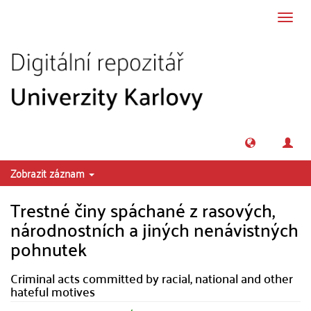
Přeskočit na obsah
Přepn
navig
Zobrazit záznam
Trestné činy spáchané z rasových,
národnostních a jiných nenávistných
pohnutek
Criminal acts committed by racial, national and other
hateful motives