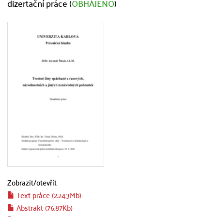
dizertační práce (
OBHÁJENO
)
Zobrazit/
otevřít
Text práce (2.243Mb)
Abstrakt (76.87Kb)