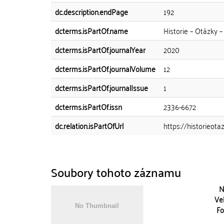
dc.description.endPage
192
dcterms.isPartOf.name
Historie – Otázky –
dcterms.isPartOf.journalYear
2020
dcterms.isPartOf.journalVolume
12
dcterms.isPartOf.journalIssue
1
dcterms.isPartOf.issn
2336-6672
dc.relation.isPartOfUrl
https://historieota
Soubory tohoto záznamu
N
Vel
Fo