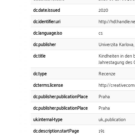
dc.date.issued
2020
dc.identifier.uri
http://hdl.handle.
dc.language.iso
cs
dc.publisher
Univerzita Karlova, 
dc.title
Kindheiten in den 
Jahrestagung des C
dc.type
Recenze
dcterms.license
http://creativecom
dc.publisher.publicationPlace
Praha
dc.publisher.publicationPlace
Praha
uk.internal-type
uk_publication
dc.description.startPage
191