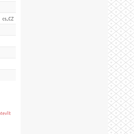
cs_CZ
otevřít