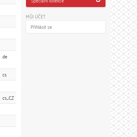
Speciální kolekce
MŮJ ÚČET
Přihlásit se
de
cs
cs_CZ