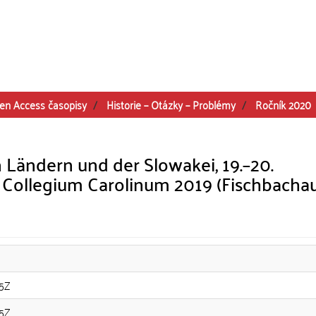
en Access časopisy
Historie – Otázky – Problémy
Ročník 2020
Ländern und der Slowakei, 19.–20.
 Collegium Carolinum 2019 (Fischbachau,
15Z
15Z