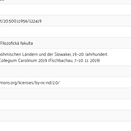
net/20.500.11956/122419
Filozofická fakulta
böhmischen Ländern und der Slowakei, 19.–20. Jahrhundert.
ollegium Carolinum 2019 (Fischbachau, 7.–10. 11. 2019)
mons.org/licenses/by-nc-nd/2.0/