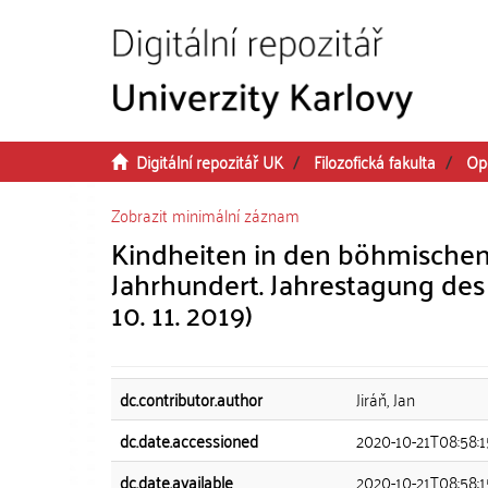
Přeskočit na obsah
Digitální repozitář UK
Filozofická fakulta
Op
Zobrazit minimální záznam
Kindheiten in den böhmischen 
Jahrhundert. Jahrestagung des
10. 11. 2019)
dc.contributor.author
Jiráň, Jan
dc.date.accessioned
2020-10-21T08:58:
dc.date.available
2020-10-21T08:58: