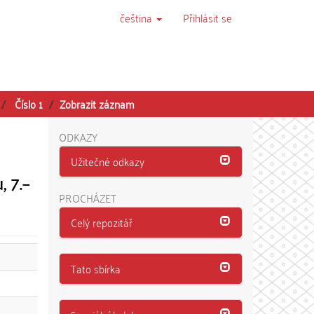
čeština
Přihlásit se
Číslo 1
Zobrazit záznam
ODKAZY
Užitečné odkazy
 7.–
PROCHÁZET
Celý repozitář
Tato sbírka