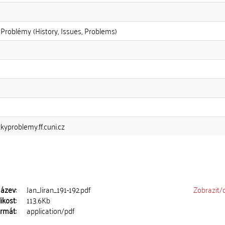
 Problémy (History, Issues, Problems)
zkyproblemy.ff.cuni.cz
ázev:
Jan_Jiran_191-192.pdf
Zobrazit/
ikost:
113.6Kb
rmát:
application/pdf