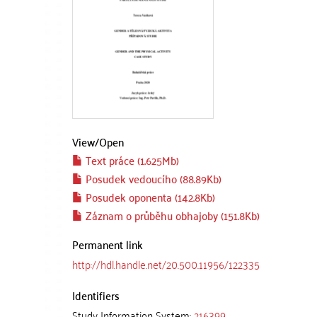
View/
Open
Text práce (1.625Mb)
Posudek vedoucího (88.89Kb)
Posudek oponenta (142.8Kb)
Záznam o průběhu obhajoby (151.8Kb)
Permanent link
http://hdl.handle.net/20.500.11956/122335
Identifiers
Study Information System:
216399