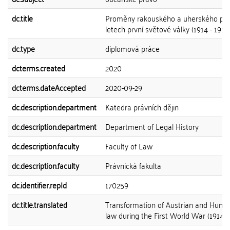
dc.title
Proměny rakouského a uherského prá
letech první světové války (1914 - 1918
dc.type
diplomová práce
dcterms.created
2020
dcterms.dateAccepted
2020-09-29
dc.description.department
Katedra právních dějin
dc.description.department
Department of Legal History
dc.description.faculty
Faculty of Law
dc.description.faculty
Právnická fakulta
dc.identifier.repId
170259
dc.title.translated
Transformation of Austrian and Hunga
law during the First World War (1914 -