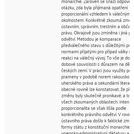
monarchie. Zároveň se snaží odpověd
otázku, zda byla přijímaná opatření
proporcionální vzhledem k válečným
okolnostem. Konkrétně zkoumá změn
ústavním, správním, trestním a obča
právu. Okrajově jsou zmíněna i jiná pr
odvětví. Metodou je komparace
předválečného stavu s důležitými prá
normami přijatými pro případ války ne
reakci na válečný vývoj. To vše je dop
dobové souvislosti s důrazem na ději
českých zemí. V práci jsou využity pri
prameny v podobě norem rakousko-
uherského práva a sekundární literatu
obecné rovině lze konstatovat, že při
změny byly skutečně pronikavé, a to 
všech zkoumaných oblastech. Intenzit
proporcionalita se však lišila podle
konkrétního právního odvětví. V rovině
ústavního práva došlo k faktické změ
formy státu z konstituční monarchie 
vojensko-administrativní diktaturu a b