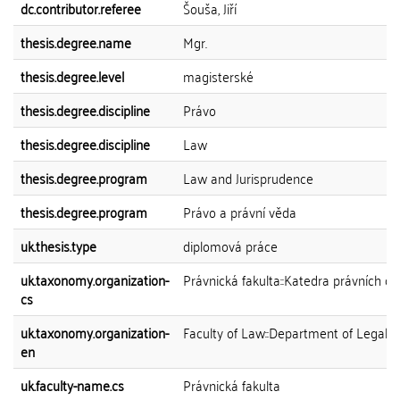
dc.contributor.referee
Šouša, Jiří
thesis.degree.name
Mgr.
thesis.degree.level
magisterské
thesis.degree.discipline
Právo
thesis.degree.discipline
Law
thesis.degree.program
Law and Jurisprudence
thesis.degree.program
Právo a právní věda
uk.thesis.type
diplomová práce
uk.taxonomy.organization-
Právnická fakulta::Katedra právních dě
cs
uk.taxonomy.organization-
Faculty of Law::Department of Legal H
en
uk.faculty-name.cs
Právnická fakulta