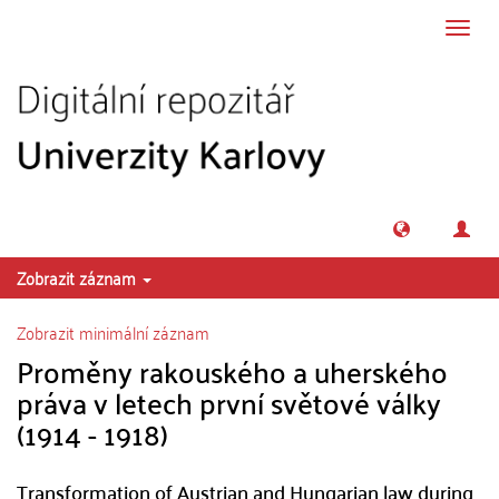
Přeskočit na obsah
Přepn
navig
Zobrazit záznam
Zobrazit minimální záznam
Proměny rakouského a uherského
práva v letech první světové války
(1914 - 1918)
Transformation of Austrian and Hungarian law during