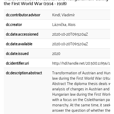
the First World War (1914 - 1918)
dc.contributor.advisor
Kindl, Vladimír
dc.creator
Láznička, Alois
dc.date.accessioned
2020-10-20T09:52:04Z
dc.date.available
2020-10-20T09:52:04Z
dc.date.issued
2020
dc.identifier.uri
http://hdl.handle.net/20.500.11956/122
dc.description.abstract
Transformation of Austrian and Hunga
law during the First World War (1914 -
Abstract The diploma thesis deals wit
analysis of changes in Austrian and
Hungarian law during the First World
with a focus on the Cisleithanian part 
monarchy. At the same time, it seeks 
answer the question of whether the