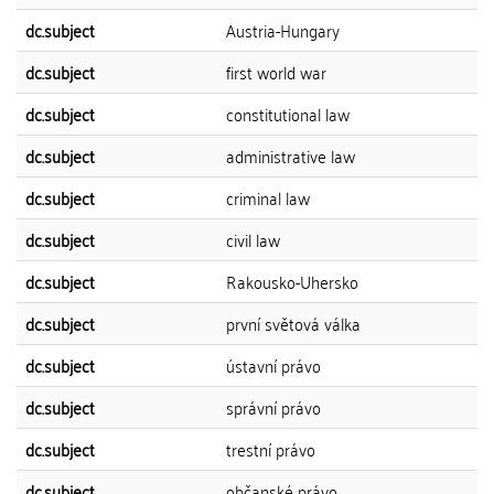
dc.subject
Austria-Hungary
dc.subject
first world war
dc.subject
constitutional law
dc.subject
administrative law
dc.subject
criminal law
dc.subject
civil law
dc.subject
Rakousko-Uhersko
dc.subject
první světová válka
dc.subject
ústavní právo
dc.subject
správní právo
dc.subject
trestní právo
dc.subject
občanské právo