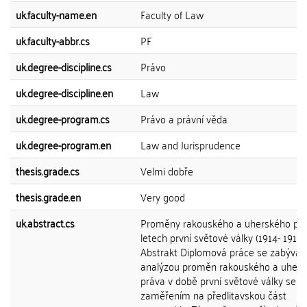
uk.faculty-name.en
Faculty of Law
uk.faculty-abbr.cs
PF
uk.degree-discipline.cs
Právo
uk.degree-discipline.en
Law
uk.degree-program.cs
Právo a právní věda
uk.degree-program.en
Law and Jurisprudence
thesis.grade.cs
Velmi dobře
thesis.grade.en
Very good
uk.abstract.cs
Proměny rakouského a uherského prá
letech první světové války (1914- 1918)
Abstrakt Diplomová práce se zabývá
analýzou proměn rakouského a uher
práva v době první světové války se
zaměřením na předlitavskou část