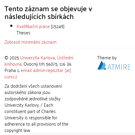
Tento záznam se objevuje v
následujících sbírkách
Kvalifikační práce
[15249]
Theses
Zobrazit minimální záznam
© 2025
Univerzita Karlova
,
Ústřední
Theme by
knihovna
, Ovocný trh 560/5, 116 36
Praha 1;
email: admin-repozitar [at]
cuni.cz
Za dodržení všech ustanovení
autorského zákona jsou
zodpovědné jednotlivé složky
Univerzity Karlovy. / Each
constituent part of Charles
University is responsible for
adherence to all provisions of the
copyright law.