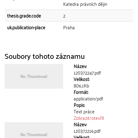
Katedra právních dějin
thesis.grade.code
2
uk.publication-place
Praha
Soubory tohoto záznamu
Název:
120372247.pdf
Velikost:
806.1Kb
Formát:
application/pdf
Popis:
Text práce
Zobrazit/
otevřít
Název:
120372216.pdf
Velikost: