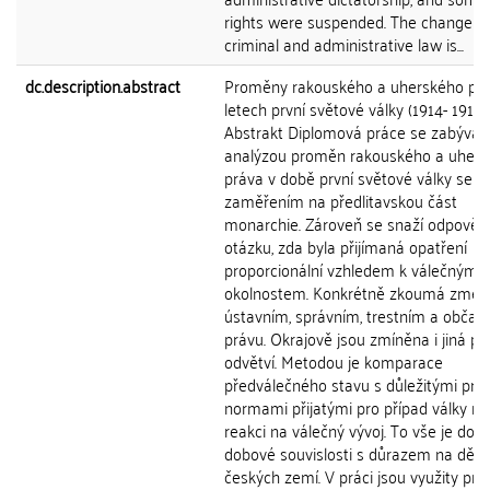
rights were suspended. The change in
criminal and administrative law is...
dc.description.abstract
Proměny rakouského a uherského prá
letech první světové války (1914- 1918)
Abstrakt Diplomová práce se zabývá
analýzou proměn rakouského a uher
práva v době první světové války se
zaměřením na předlitavskou část
monarchie. Zároveň se snaží odpověd
otázku, zda byla přijímaná opatření
proporcionální vzhledem k válečným
okolnostem. Konkrétně zkoumá změn
ústavním, správním, trestním a obča
právu. Okrajově jsou zmíněna i jiná pr
odvětví. Metodou je komparace
předválečného stavu s důležitými prá
normami přijatými pro případ války ne
reakci na válečný vývoj. To vše je dop
dobové souvislosti s důrazem na ději
českých zemí. V práci jsou využity pri