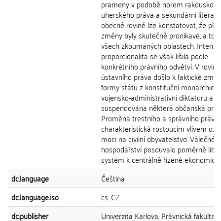
prameny v podobě norem rakousko-
uherského práva a sekundární literatu
obecné rovině lze konstatovat, že při
změny byly skutečně pronikavé, a to 
všech zkoumaných oblastech. Intenzit
proporcionalita se však lišila podle
konkrétního právního odvětví. V rovině
ústavního práva došlo k faktické změ
formy státu z konstituční monarchie 
vojensko-administrativní diktaturu a b
suspendována některá občanská práv
Proměna trestního a správního práva 
charakteristická rostoucím vlivem ozb
moci na civilní obyvatelstvo. Válečné
hospodářství posouvalo poměrně liber
systém k centrálně řízené ekonomice. V
dc.language
Čeština
dc.language.iso
cs_CZ
dc.publisher
Univerzita Karlova, Právnická fakulta