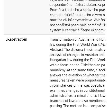
suspendována některá občanská práv
Proměna trestního a správního práva 
charakteristická rostoucím vlivem ozb
moci na civilní obyvatelstvo. Válečné
hospodářství posouvalo poměrně liber
systém k centrálně řízené ekonomice. V
uk.abstract.en
Transformation of Austrian and Hunga
law during the First World War (1914 -
Abstract The diploma thesis deals wit
analysis of changes in Austrian and
Hungarian law during the First World
with a focus on the Cisleithanian part 
monarchy. At the same time, it seeks 
answer the question of whether the
measures taken were proportionate t
circumstances of the war. Specifically, 
examines changes in constitutional,
administrative, criminal and civil law. 
branches of law are also mentioned i
passing. The method is a comparison 