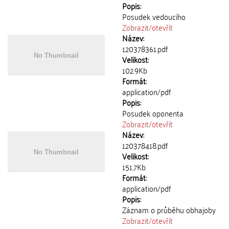
Popis:
Posudek vedoucího
Zobrazit/
otevřít
Název:
120378361.pdf
Velikost:
102.9Kb
Formát:
application/pdf
Popis:
Posudek oponenta
Zobrazit/
otevřít
Název:
120378418.pdf
Velikost:
151.7Kb
Formát:
application/pdf
Popis:
Záznam o průběhu obhajoby
Zobrazit/
otevřít