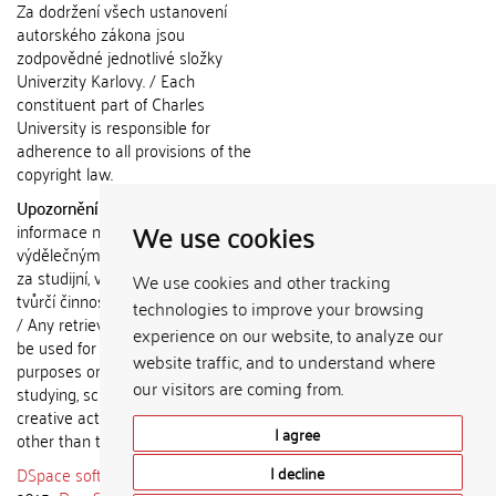
Za dodržení všech ustanovení
autorského zákona jsou
zodpovědné jednotlivé složky
Univerzity Karlovy. / Each
constituent part of Charles
University is responsible for
adherence to all provisions of the
copyright law.
Upozornění / Notice:
Získané
We use cookies
informace nemohou být použity k
výdělečným účelům nebo vydávány
za studijní, vědeckou nebo jinou
We use cookies and other tracking
tvůrčí činnost jiné osoby než autora.
technologies to improve your browsing
/ Any retrieved information shall not
experience on our website, to analyze our
be used for any commercial
website traffic, and to understand where
purposes or claimed as results of
our visitors are coming from.
studying, scientific or any other
creative activities of any person
I agree
other than the author.
DSpace software
copyright © 2002-
I decline