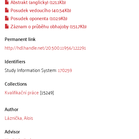
Abstrakt (anglicky) (121.1Kb)
Posudek vedoucího (40.54Kb)
Posudek oponenta (102.9Kb)
Záznam o průběhu obhajoby (151.7Kb)
Permanent link
http://hdl.handle.net/20.500.11956/122291
Identifiers
Study Information System:
170259
Collections
Kvalifikační práce
[15249]
Author
Láznička, Alois
Advisor