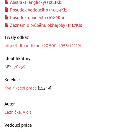
Abstrakt (anglicky) (121.1Kb)
Posudek vedoucího (40.54Kb)
Posudek oponenta (102.9Kb)
Záznam o průběhu obhajoby (151.7Kb)
Trvalý odkaz
http://hdl.handle.net/20.500.11956/122291
Identifikátory
SIS:
170259
Kolekce
Kvalifikační práce
[15249]
Autor
Láznička, Alois
Vedoucí práce