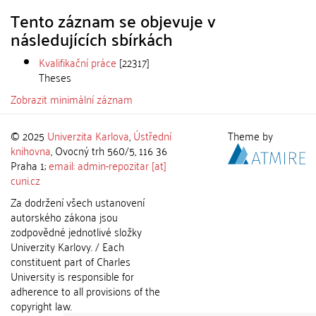
Tento záznam se objevuje v
následujících sbírkách
Kvalifikační práce
[22317]
Theses
Zobrazit minimální záznam
© 2025
Univerzita Karlova
,
Ústřední
Theme by
knihovna
, Ovocný trh 560/5, 116 36
Praha 1;
email: admin-repozitar [at]
cuni.cz
Za dodržení všech ustanovení
autorského zákona jsou
zodpovědné jednotlivé složky
Univerzity Karlovy. / Each
constituent part of Charles
University is responsible for
adherence to all provisions of the
copyright law.