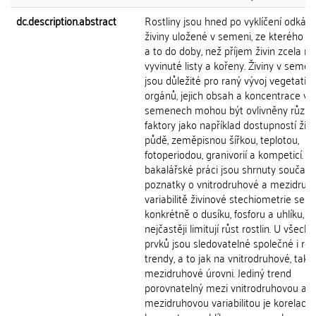
dc.description.abstract
Rostliny jsou hned po vyklíčení odkáz
živiny uložené v semeni, ze kterého vykl
a to do doby, než příjem živin zcela na
vyvinuté listy a kořeny. Živiny v seme
jsou důležité pro raný vývoj vegetativ
orgánů, jejich obsah a koncentrace v
semenech mohou být ovlivněny různ
faktory jako například dostupností živi
půdě, zeměpisnou šířkou, teplotou,
fotoperiodou, granivorií a kompeticí. V
bakalářské práci jsou shrnuty součas
poznatky o vnitrodruhové a mezidruh
variabilitě živinové stechiometrie sem
konkrétně o dusíku, fosforu a uhlíku, je
nejčastěji limitují růst rostlin. U všech t
prvků jsou sledovatelné společné i roz
trendy, a to jak na vnitrodruhové, tak i
mezidruhové úrovni. Jediný trend
porovnatelný mezi vnitrodruhovou a
mezidruhovou variabilitou je korelace