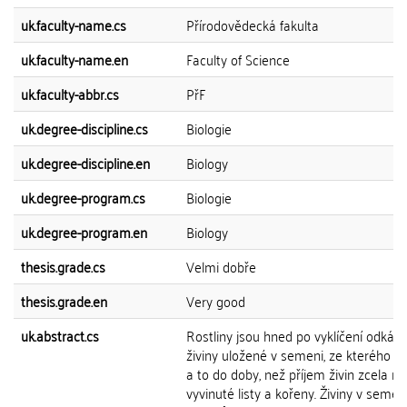
uk.faculty-name.cs
Přírodovědecká fakulta
uk.faculty-name.en
Faculty of Science
uk.faculty-abbr.cs
PřF
uk.degree-discipline.cs
Biologie
uk.degree-discipline.en
Biology
uk.degree-program.cs
Biologie
uk.degree-program.en
Biology
thesis.grade.cs
Velmi dobře
thesis.grade.en
Very good
uk.abstract.cs
Rostliny jsou hned po vyklíčení odkáz
živiny uložené v semeni, ze kterého vykl
a to do doby, než příjem živin zcela na
vyvinuté listy a kořeny. Živiny v seme