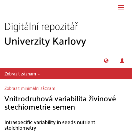
Přeskočit na obsah
Přepn
navig
Zobrazit záznam
Zobrazit minimální záznam
Vnitrodruhová variabilita živinové
stechiometrie semen
Intraspecific variability in seeds nutrient
stoichiometry