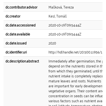
dc.contributor.advisor
Mašková, Tereza
dc.creator
Kesl, Tomáš
dc.date.accessioned
2020-10-19T09:54:44Z
dc.date.available
2020-10-19T09:54:44Z
dc.date.issued
2020
dc.identifier.uri
http://hdl.handle.net/20.500.11956/122
dc.description.abstract
Immediately after germination, the pl
depend on the nutrients stored in the
from which they germinated, until the
nutrient intake is completely replaced
mature leaves and roots. Nutrients in
are important for early development o
vegetative organs. Their content and
concentration in seeds can be influen
various factors such as nutrient availab
in soil, latitude, temperature, photoper