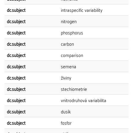
dc.subject
intraspecific variability
dc.subject
nitrogen
dc.subject
phosphorus
dc.subject
carbon
dc.subject
comparison
dc.subject
semena
dc.subject
živiny
dc.subject
stechiometrie
dc.subject
vnitrodruhová variabilita
dc.subject
dusík
dc.subject
fosfor