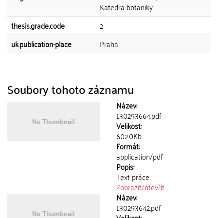
Katedra botaniky
thesis.grade.code
2
uk.publication-place
Praha
Soubory tohoto záznamu
Název:
130293664.pdf
Velikost:
602.0Kb
Formát:
application/pdf
Popis:
Text práce
Zobrazit/
otevřít
Název:
130293642.pdf
Velikost: