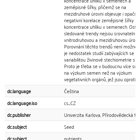
koncentrace uhlíku v semenech a
zeměpisné šířky, přičemž se na
mezidruhové úrovni objevuje i opačný
negativní korelace zeměpisné šířky a
koncentrace uhlíku v semenech. Ostat
sledované trendy nejsou srovnatelné 
vnitrodruhovou a mezidruhovou úrovní
Porovnání těchto trendů není možné, j
je nedostatek studií zabývajících se
variabilitou živinové stechiometrie se
Proto je třeba se v budoucnu více sou
na výzkum semen než na výzkum
vegetativních orgánů, jež jsou oproti...
dc.language
Čeština
dc.language.iso
cs_CZ
dc.publisher
Univerzita Karlova, Přírodovědecká fak
dc.subject
Seed
dc.subject
nutrients