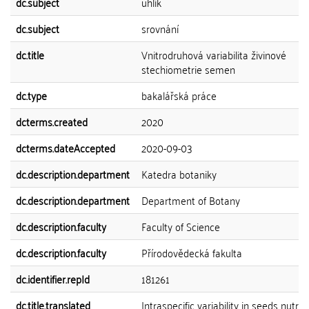
dc.subject
uhlík
dc.subject
srovnání
dc.title
Vnitrodruhová variabilita živinové
stechiometrie semen
dc.type
bakalářská práce
dcterms.created
2020
dcterms.dateAccepted
2020-09-03
dc.description.department
Katedra botaniky
dc.description.department
Department of Botany
dc.description.faculty
Faculty of Science
dc.description.faculty
Přírodovědecká fakulta
dc.identifier.repId
181261
dc.title.translated
Intraspecific variability in seeds nutrie