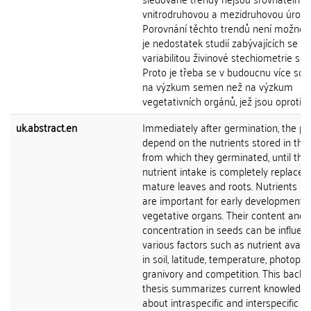
vnitrodruhovou a mezidruhovou úrovní
Porovnání těchto trendů není možné, j
je nedostatek studií zabývajících se
variabilitou živinové stechiometrie se
Proto je třeba se v budoucnu více sou
na výzkum semen než na výzkum
vegetativních orgánů, jež jsou oproti...
uk.abstract.en
Immediately after germination, the pl
depend on the nutrients stored in the
from which they germinated, until the
nutrient intake is completely replaced
mature leaves and roots. Nutrients in
are important for early development o
vegetative organs. Their content and
concentration in seeds can be influen
various factors such as nutrient availab
in soil, latitude, temperature, photoper
granivory and competition. This bachel
thesis summarizes current knowledg
about intraspecific and interspecific