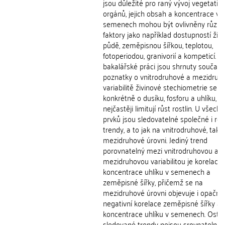
jsou důležité pro raný vývoj vegetativ
orgánů, jejich obsah a koncentrace v
semenech mohou být ovlivněny různ
faktory jako například dostupností živi
půdě, zeměpisnou šířkou, teplotou,
fotoperiodou, granivorií a kompeticí. V
bakalářské práci jsou shrnuty součas
poznatky o vnitrodruhové a mezidruh
variabilitě živinové stechiometrie sem
konkrétně o dusíku, fosforu a uhlíku, je
nejčastěji limitují růst rostlin. U všech t
prvků jsou sledovatelné společné i roz
trendy, a to jak na vnitrodruhové, tak i
mezidruhové úrovni. Jediný trend
porovnatelný mezi vnitrodruhovou a
mezidruhovou variabilitou je korelace
koncentrace uhlíku v semenech a
zeměpisné šířky, přičemž se na
mezidruhové úrovni objevuje i opačný
negativní korelace zeměpisné šířky a
koncentrace uhlíku v semenech. Ostat
sledované trendy nejsou srovnatelné 