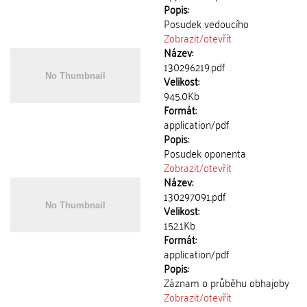
Popis:
Posudek vedoucího
Zobrazit/
otevřít
Název:
130296219.pdf
Velikost:
945.0Kb
Formát:
application/pdf
Popis:
Posudek oponenta
Zobrazit/
otevřít
Název:
130297091.pdf
Velikost:
152.1Kb
Formát:
application/pdf
Popis:
Záznam o průběhu obhajoby
Zobrazit/
otevřít