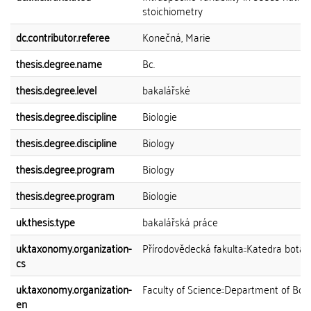
stoichiometry
dc.contributor.referee
Konečná, Marie
thesis.degree.name
Bc.
thesis.degree.level
bakalářské
thesis.degree.discipline
Biologie
thesis.degree.discipline
Biology
thesis.degree.program
Biology
thesis.degree.program
Biologie
uk.thesis.type
bakalářská práce
uk.taxonomy.organization-
Přírodovědecká fakulta::Katedra botan
cs
uk.taxonomy.organization-
Faculty of Science::Department of Bot
en