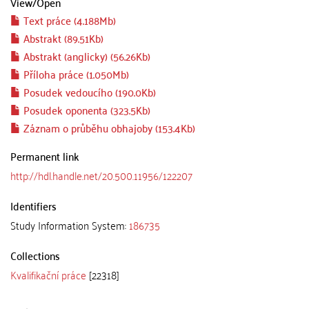
View/
Open
Text práce (4.188Mb)
Abstrakt (89.51Kb)
Abstrakt (anglicky) (56.26Kb)
Příloha práce (1.050Mb)
Posudek vedoucího (190.0Kb)
Posudek oponenta (323.5Kb)
Záznam o průběhu obhajoby (153.4Kb)
Permanent link
http://hdl.handle.net/20.500.11956/122207
Identifiers
Study Information System:
186735
Collections
Kvalifikační práce
[22318]