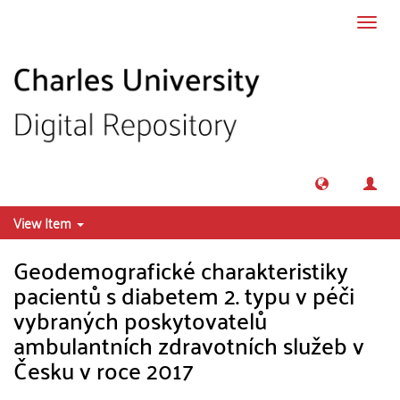
Skip to main content
Toggl
navig
View Item
Geodemografické charakteristiky
pacientů s diabetem 2. typu v péči
vybraných poskytovatelů
ambulantních zdravotních služeb v
Česku v roce 2017