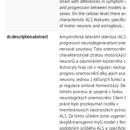
strain with differences in symptom on
and progression between models and
sexes. On the cellular level, there are
characteristic ALS features, specificall
of motor neurons and astrogliosis....
dc.description.abstract
Amyotrofická laterální skleróza (ALS) j
progresivní neurodegenerativní onem
nervové soustavy. Toto onemocnění j
charakteristické ztrátou motorických
neuronů a odumíráním kosterního sval
Astrocyty hrají roli v regulaci nástupu 
progresi onemocnění díky jejich asocia
neurony. Jednou z klíčových funkcí ast
je regulace iontové homeostázy. Dere
tohoto procesu je spojená s řadou
neurologických onemocnění. Cílem té
práce bylo prozkoumat rozdíly v
membránových vlastnostech astrocyt
ALS. Za tímto účelem jsme vygenerova
dvojitě-transgenní myší model s feno
podobným průběhu ALS a specifickou