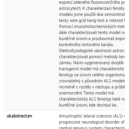
expresí zeleného fluorescenčního prot
astrocytech. K charakterizaci fenotyp
modelu jsme použili dva sensorimotor
testy: wire grid hang test a rotarod tes
Pomocí imunohistochemických metod
dále charakterizovali tento model na
buněčné úrovni a prozkoumali expresi
konkrétního iontového kanálu.
Elektrofyziologické vlastnosti astrocy
charakterizovali pomocí metody terčí
zámku. Námi vygenerovaný dvojitě-
transgenní model má charakteristický
fenotyp na úrovni celého organismu a 
srovnatelný s původním ALS modelem
nicméně s rozdíly v nástupu a průběh
onemocnění. Tento model má
charakteristický ALS fenotyp také na
buněčné úrovni, kde dochází ke...
uk.abstract.en
Amyotrophic lateral sclerosis (ALS) is 
progressive neurological disorder of t
central nervous system characterized