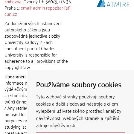
knihovna
, Ovocný trh 560/5, 116 36
Praha 1;
email: admin-repozitar [at]
cuni.cz
Za dodržení všech ustanovení
autorského zákona jsou
zodpovědné jednotlivé složky
Univerzity Karlovy. / Each
constituent part of Charles
University is responsible for
adherence to all provisions of the
copyright law.
Upozornění / Notice:
Získané
Používáme soubory cookies
informace nemohou být použity k
výdělečným účelům nebo vydávány
za studijní, vědeckou nebo jinou
Tyto webové stránky používají soubory
tvůrčí činnost jiné osoby než autora.
cookies a další sledovací nástroje s cílem
/ Any retrieved information shall not
vylepšení uživatelského prostředí, analýzy
be used for any commercial
návštěvnosti webových stránek a zjištění
purposes or claimed as results of
zdroje návštěvnosti.
studying, scientific or any other
creative activities of any person