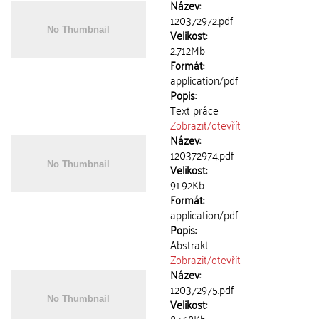
Název:
120372972.pdf
Velikost:
2.712Mb
Formát:
application/pdf
Popis:
Text práce
Zobrazit/
otevřít
Název:
120372974.pdf
Velikost:
91.92Kb
Formát:
application/pdf
Popis:
Abstrakt
Zobrazit/
otevřít
Název:
120372975.pdf
Velikost: