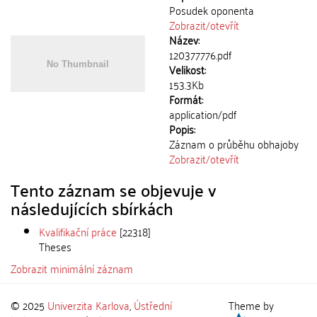
Posudek oponenta
Zobrazit/
otevřít
Název:
120377776.pdf
Velikost:
153.3Kb
Formát:
application/pdf
Popis:
Záznam o průběhu obhajoby
Zobrazit/
otevřít
Tento záznam se objevuje v
následujících sbírkách
Kvalifikační práce
[22318]
Theses
Zobrazit minimální záznam
© 2025
Univerzita Karlova
,
Ústřední
Theme by