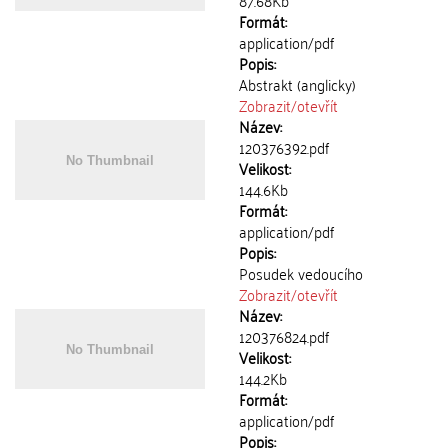
87.68Kb
Formát:
application/pdf
Popis:
Abstrakt (anglicky)
Zobrazit/
otevřít
Název:
120376392.pdf
Velikost:
144.6Kb
Formát:
application/pdf
Popis:
Posudek vedoucího
Zobrazit/
otevřít
Název:
120376824.pdf
Velikost:
144.2Kb
Formát:
application/pdf
Popis: