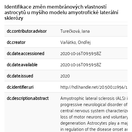
Identifikace změn membránových vlastností
astrocytů u myšího modelu amyotrofické laterální
sklerózy
dc.contributor.advisor
Turečková, Jana
dc.creator
Vaňátko, Ondřej
dc.date.accessioned
2020-10-16T09:59:58Z
dc.date.available
2020-10-16T09:59:58Z
dc.date.issued
2020
dc.identifier.uri
http://hdl.handle.net/20.500.11956/12
dc.description.abstract
Amyotrophic lateral sclerosis (ALS) is 
progressive neurological disorder of t
central nervous system characterized
loss of motor neurons and voluntary 
degeneration. Astrocytes play a major
in regulation of the disease onset and