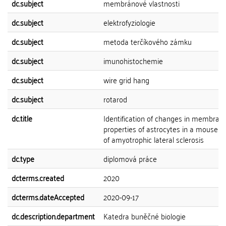
dc.subject
membránové vlastnosti
dc.subject
elektrofyziologie
dc.subject
metoda terčíkového zámku
dc.subject
imunohistochemie
dc.subject
wire grid hang
dc.subject
rotarod
dc.title
Identification of changes in membran
properties of astrocytes in a mouse 
of amyotrophic lateral sclerosis
dc.type
diplomová práce
dcterms.created
2020
dcterms.dateAccepted
2020-09-17
dc.description.department
Katedra buněčné biologie