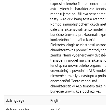
expresí zeleného fluorescenčního prot
astrocytech. K charakterizaci fenotyp
modelu jsme použili dva sensorimotor
testy: wire grid hang test a rotarod tes
Pomocí imunohistochemických metod
dále charakterizovali tento model na
buněčné úrovni a prozkoumali expresi
konkrétního iontového kanálu.
Elektrofyziologické vlastnosti astrocy
charakterizovali pomocí metody terčí
zámku. Námi vygenerovaný dvojitě-
transgenní model má charakteristický
fenotyp na úrovni celého organismu a 
srovnatelný s původním ALS modelem
nicméně s rozdíly v nástupu a průběh
onemocnění. Tento model má
charakteristický ALS fenotyp také na
buněčné úrovni, kde dochází ke...
dc.language
English
dc.language.iso
en_US