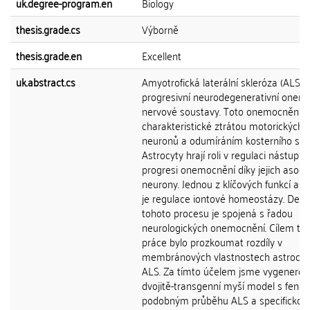
uk.degree-program.en
Biology
thesis.grade.cs
Výborně
thesis.grade.en
Excellent
uk.abstract.cs
Amyotrofická laterální skleróza (ALS) j
progresivní neurodegenerativní onem
nervové soustavy. Toto onemocnění j
charakteristické ztrátou motorických
neuronů a odumíráním kosterního sval
Astrocyty hrají roli v regulaci nástupu 
progresi onemocnění díky jejich asocia
neurony. Jednou z klíčových funkcí ast
je regulace iontové homeostázy. Dere
tohoto procesu je spojená s řadou
neurologických onemocnění. Cílem té
práce bylo prozkoumat rozdíly v
membránových vlastnostech astrocyt
ALS. Za tímto účelem jsme vygenerova
dvojitě-transgenní myší model s feno
podobným průběhu ALS a specifickou