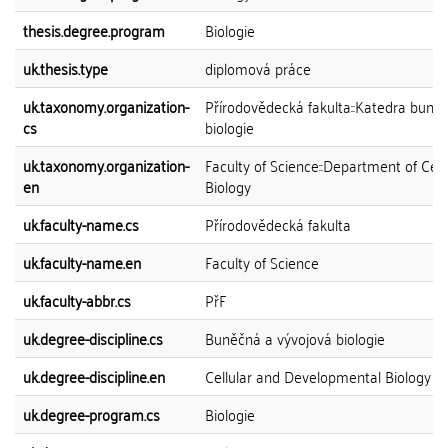
thesis.degree.program
Biologie
uk.thesis.type
diplomová práce
uk.taxonomy.organization-
Přírodovědecká fakulta::Katedra buně
cs
biologie
uk.taxonomy.organization-
Faculty of Science::Department of Cell
en
Biology
uk.faculty-name.cs
Přírodovědecká fakulta
uk.faculty-name.en
Faculty of Science
uk.faculty-abbr.cs
PřF
uk.degree-discipline.cs
Buněčná a vývojová biologie
uk.degree-discipline.en
Cellular and Developmental Biology
uk.degree-program.cs
Biologie