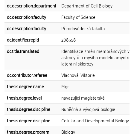
dc.description.department
Department of Cell Biology
dc.description.faculty
Faculty of Science
dc.description.faculty
Přírodovědecká fakulta
dc.identifier.repId
208558
dc.title.translated
Identifikace změn membránových vlas
astrocytů u myšího modelu amyotrofi
laterální sklerózy
dc.contributor.referee
Vlachová, Viktorie
thesis.degree.name
Mgr.
thesis.degree.level
navazující magisterské
thesis.degree.discipline
Buněčná a vývojová biologie
thesis.degree.discipline
Cellular and Developmental Biology
thesis.degree.program
Biology