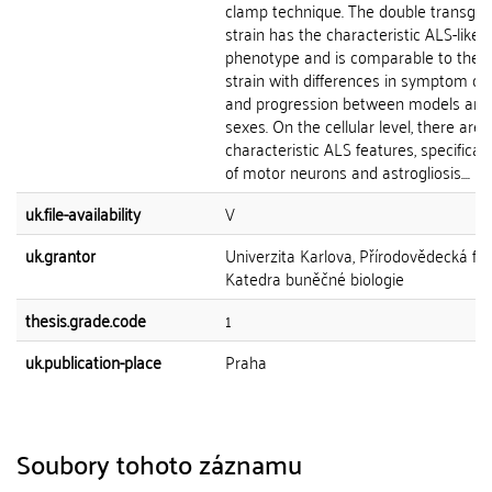
clamp technique. The double transgen
strain has the characteristic ALS-like
phenotype and is comparable to the or
strain with differences in symptom on
and progression between models and
sexes. On the cellular level, there are
characteristic ALS features, specificall
of motor neurons and astrogliosis....
uk.file-availability
V
uk.grantor
Univerzita Karlova, Přírodovědecká fak
Katedra buněčné biologie
thesis.grade.code
1
uk.publication-place
Praha
Soubory tohoto záznamu