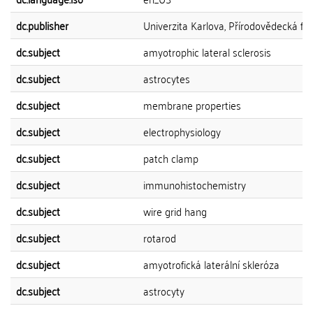
dc.publisher
Univerzita Karlova, Přírodovědecká fak
dc.subject
amyotrophic lateral sclerosis
dc.subject
astrocytes
dc.subject
membrane properties
dc.subject
electrophysiology
dc.subject
patch clamp
dc.subject
immunohistochemistry
dc.subject
wire grid hang
dc.subject
rotarod
dc.subject
amyotrofická laterální skleróza
dc.subject
astrocyty