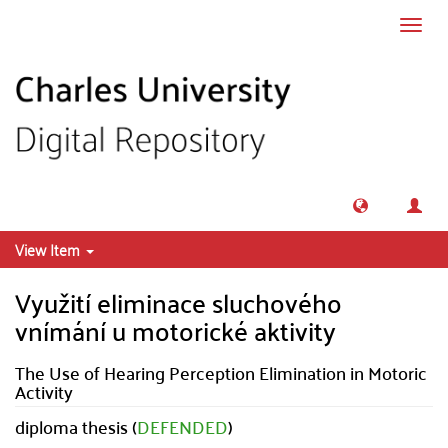
Skip to main content
Toggl
navig
View Item
Využití eliminace sluchového
vnímání u motorické aktivity
The Use of Hearing Perception Elimination in Motoric
Activity
diploma thesis (
DEFENDED
)