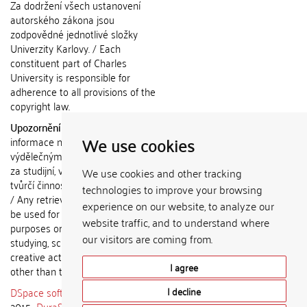
Za dodržení všech ustanovení
autorského zákona jsou
zodpovědné jednotlivé složky
Univerzity Karlovy. / Each
constituent part of Charles
University is responsible for
adherence to all provisions of the
copyright law.
Upozornění / Notice:
Získané
We use cookies
informace nemohou být použity k
výdělečným účelům nebo vydávány
za studijní, vědeckou nebo jinou
We use cookies and other tracking
tvůrčí činnost jiné osoby než autora.
technologies to improve your browsing
/ Any retrieved information shall not
experience on our website, to analyze our
be used for any commercial
website traffic, and to understand where
purposes or claimed as results of
our visitors are coming from.
studying, scientific or any other
creative activities of any person
I agree
other than the author.
DSpace software
copyright © 2002-
I decline
2015
DuraSpace