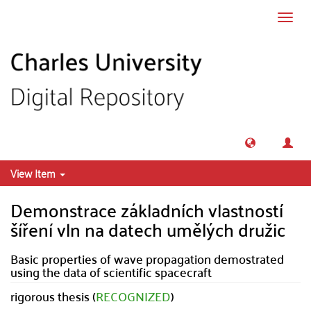
Skip to main content
Toggl
navig
View Item
Demonstrace základních vlastností
šíření vln na datech umělých družic
Basic properties of wave propagation demostrated
using the data of scientific spacecraft
rigorous thesis (
RECOGNIZED
)