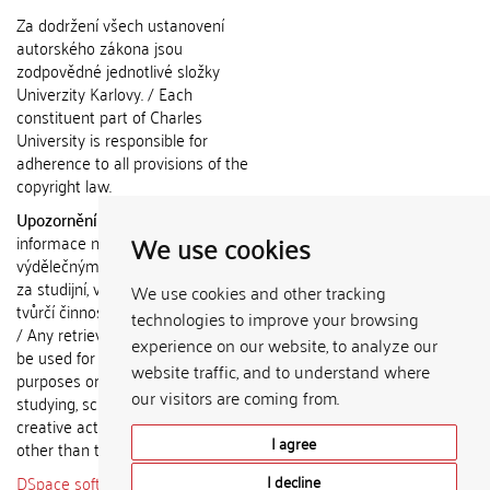
Za dodržení všech ustanovení
autorského zákona jsou
zodpovědné jednotlivé složky
Univerzity Karlovy. / Each
constituent part of Charles
University is responsible for
adherence to all provisions of the
copyright law.
Upozornění / Notice:
Získané
We use cookies
informace nemohou být použity k
výdělečným účelům nebo vydávány
za studijní, vědeckou nebo jinou
We use cookies and other tracking
tvůrčí činnost jiné osoby než autora.
technologies to improve your browsing
/ Any retrieved information shall not
experience on our website, to analyze our
be used for any commercial
website traffic, and to understand where
purposes or claimed as results of
our visitors are coming from.
studying, scientific or any other
creative activities of any person
I agree
other than the author.
DSpace software
copyright © 2002-
I decline