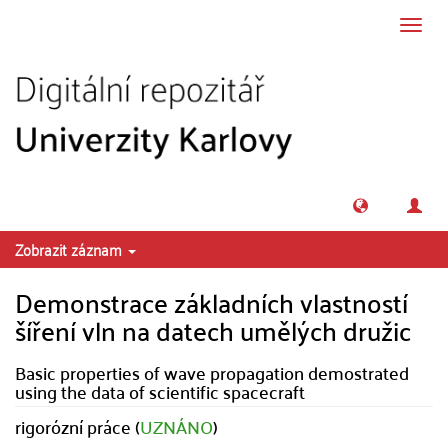
Přeskočit na obsah
Přepn
navig
Zobrazit záznam
Demonstrace základních vlastností
šíření vln na datech umělých družic
Basic properties of wave propagation demostrated
using the data of scientific spacecraft
rigorózní práce (
UZNÁNO
)