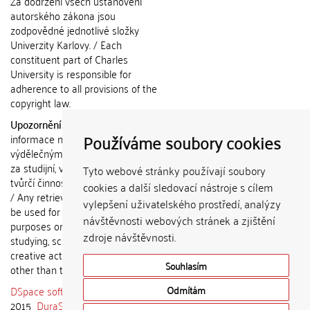
Za dodržení všech ustanovení
autorského zákona jsou
zodpovědné jednotlivé složky
Univerzity Karlovy. / Each
constituent part of Charles
University is responsible for
adherence to all provisions of the
copyright law.
Upozornění / Notice:
Získané
Používáme soubory cookies
informace nemohou být použity k
výdělečným účelům nebo vydávány
za studijní, vědeckou nebo jinou
Tyto webové stránky používají soubory
tvůrčí činnost jiné osoby než autora.
cookies a další sledovací nástroje s cílem
/ Any retrieved information shall not
vylepšení uživatelského prostředí, analýzy
be used for any commercial
návštěvnosti webových stránek a zjištění
purposes or claimed as results of
zdroje návštěvnosti.
studying, scientific or any other
creative activities of any person
Souhlasím
other than the author.
DSpace software
copyright © 2002-
Odmítám
2015
DuraSpace