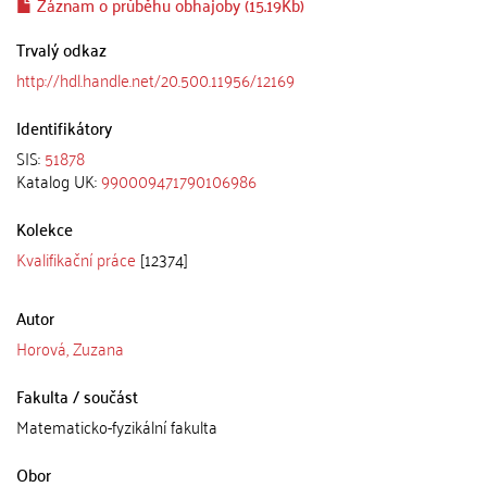
Záznam o průběhu obhajoby (15.19Kb)
Trvalý odkaz
http://hdl.handle.net/20.500.11956/12169
Identifikátory
SIS:
51878
Katalog UK:
990009471790106986
Kolekce
Kvalifikační práce
[12374]
Autor
Horová, Zuzana
Fakulta / součást
Matematicko-fyzikální fakulta
Obor