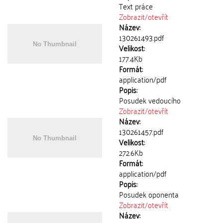
Text práce
Zobrazit/
otevřít
Název:
130261493.pdf
Velikost:
177.4Kb
Formát:
application/pdf
Popis:
Posudek vedoucího
Zobrazit/
otevřít
Název:
130261457.pdf
Velikost:
272.6Kb
Formát:
application/pdf
Popis:
Posudek oponenta
Zobrazit/
otevřít
Název: