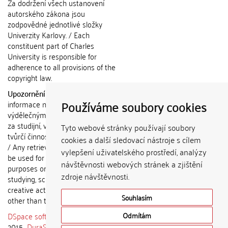
Za dodržení všech ustanovení
autorského zákona jsou
zodpovědné jednotlivé složky
Univerzity Karlovy. / Each
constituent part of Charles
University is responsible for
adherence to all provisions of the
copyright law.
Upozornění / Notice:
Získané
Používáme soubory cookies
informace nemohou být použity k
výdělečným účelům nebo vydávány
za studijní, vědeckou nebo jinou
Tyto webové stránky používají soubory
tvůrčí činnost jiné osoby než autora.
cookies a další sledovací nástroje s cílem
/ Any retrieved information shall not
vylepšení uživatelského prostředí, analýzy
be used for any commercial
návštěvnosti webových stránek a zjištění
purposes or claimed as results of
zdroje návštěvnosti.
studying, scientific or any other
creative activities of any person
Souhlasím
other than the author.
DSpace software
copyright © 2002-
Odmítám
2015
DuraSpace