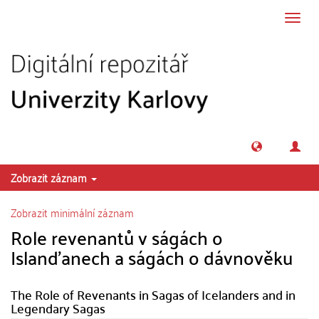
Přeskočit na obsah
Přepn
navig
Zobrazit záznam
Zobrazit minimální záznam
Role revenantů v ságách o
Islanďanech a ságách o dávnověku
The Role of Revenants in Sagas of Icelanders and in
Legendary Sagas