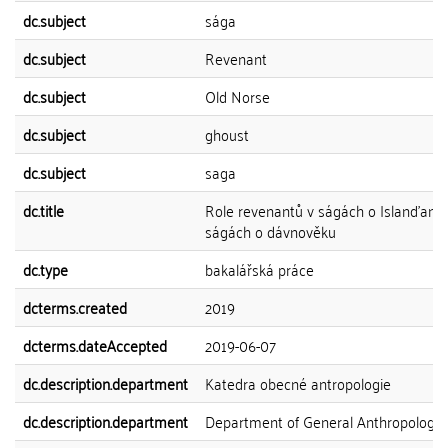
dc.subject
sága
dc.subject
Revenant
dc.subject
Old Norse
dc.subject
ghoust
dc.subject
saga
dc.title
Role revenantů v ságách o Islanďane
ságách o dávnověku
dc.type
bakalářská práce
dcterms.created
2019
dcterms.dateAccepted
2019-06-07
dc.description.department
Katedra obecné antropologie
dc.description.department
Department of General Anthropology