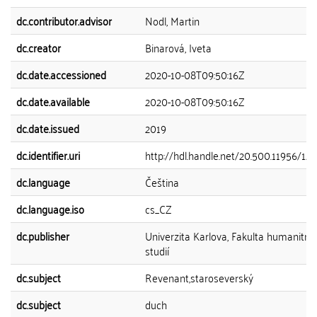
dc.contributor.advisor
Nodl, Martin
dc.creator
Binarová, Iveta
dc.date.accessioned
2020-10-08T09:50:16Z
dc.date.available
2020-10-08T09:50:16Z
dc.date.issued
2019
dc.identifier.uri
http://hdl.handle.net/20.500.11956/12
dc.language
Čeština
dc.language.iso
cs_CZ
dc.publisher
Univerzita Karlova, Fakulta humanitní
studií
dc.subject
Revenant,staroseverský
dc.subject
duch