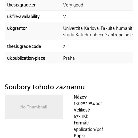
thesis.grade.en
Very good
uk.file-availability
V
uk.grantor
Univerzita Karlova, Fakulta humanitní
studií, Katedra obecné antropologie
thesis.grade.code
2
uk.publication-place
Praha
Soubory tohoto záznamu
Název:
130252954.pdf
Velikost:
673.1Kb
Formát:
application/pdf
Popis: