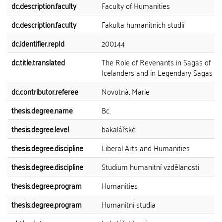
dc.description.faculty
Faculty of Humanities
dc.description.faculty
Fakulta humanitních studií
dc.identifier.repId
200144
dc.title.translated
The Role of Revenants in Sagas of
Icelanders and in Legendary Sagas
dc.contributor.referee
Novotná, Marie
thesis.degree.name
Bc.
thesis.degree.level
bakalářské
thesis.degree.discipline
Liberal Arts and Humanities
thesis.degree.discipline
Studium humanitní vzdělanosti
thesis.degree.program
Humanities
thesis.degree.program
Humanitní studia