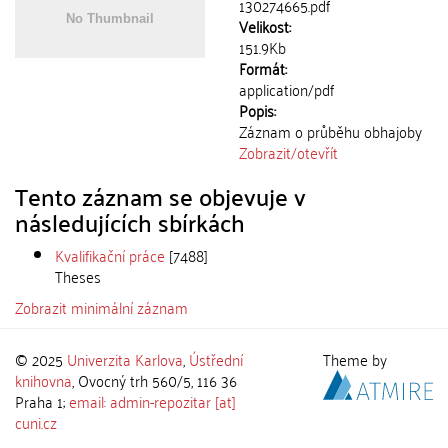
130274665.pdf
Velikost:
151.9Kb
Formát:
application/pdf
Popis:
Záznam o průběhu obhajoby
Zobrazit/
otevřít
Tento záznam se objevuje v
následujících sbírkách
Kvalifikační práce
[7488]
Theses
Zobrazit minimální záznam
© 2025
Univerzita Karlova
,
Ústřední
Theme by
knihovna
, Ovocný trh 560/5, 116 36
Praha 1;
email: admin-repozitar [at]
cuni.cz