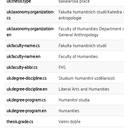
uk.thesis.type
bakalářská práce
uk.taxonomy.organization-
Fakulta humanitních studií::Katedra o
cs
antropologie
uk.taxonomy.organization-
Faculty of Humanities::Department of
en
General Anthropology
uk.faculty-name.cs
Fakulta humanitních studií
uk.faculty-name.en
Faculty of Humanities
uk.faculty-abbr.cs
FHS
uk.degree-discipline.cs
Studium humanitní vzdělanosti
uk.degree-discipline.en
Liberal Arts and Humanities
uk.degree-program.cs
Humanitní studia
uk.degree-program.en
Humanities
thesis.grade.cs
Velmi dobře