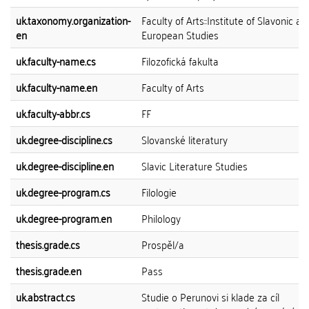
uk.taxonomy.organization-
Faculty of Arts::Institute of Slavonic a
en
European Studies
uk.faculty-name.cs
Filozofická fakulta
uk.faculty-name.en
Faculty of Arts
uk.faculty-abbr.cs
FF
uk.degree-discipline.cs
Slovanské literatury
uk.degree-discipline.en
Slavic Literature Studies
uk.degree-program.cs
Filologie
uk.degree-program.en
Philology
thesis.grade.cs
Prospěl/a
thesis.grade.en
Pass
uk.abstract.cs
Studie o Perunovi si klade za cíl