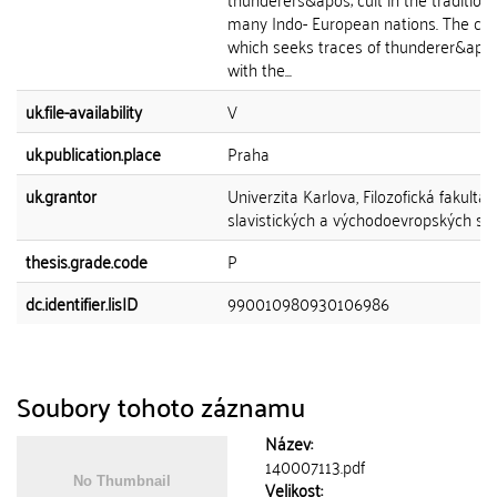
many Indo- European nations. The ch
which seeks traces of thunderer&apos;
with the...
uk.file-availability
V
uk.publication.place
Praha
uk.grantor
Univerzita Karlova, Filozofická fakulta,
slavistických a východoevropských stu
thesis.grade.code
P
dc.identifier.lisID
990010980930106986
Soubory tohoto záznamu
Název:
140007113.pdf
Velikost: