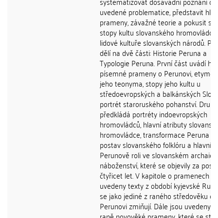
systematizovat dosavadní poznání o
uvedené problematice, představit hlav
prameny, závažné teorie a pokusit se 
stopy kultu slovanského hromovládce
lidové kultuře slovanských národů. Pr
dělí na dvě části: Historie Peruna a
Typologie Peruna. První část uvádí hla
písemné prameny o Perunovi, etymol
jeho teonyma, stopy jeho kultu u
středoevropských a balkánských Slov
portrét staroruského pohanství. Druhý 
předkládá portréty indoevropských
hromovládců, hlavní atributy slovansk
hromovládce, transformace Peruna d
postav slovanského folklóru a hlavní t
Perunově roli ve slovanském archaic
náboženství, které se objevily za posl
čtyřicet let. V kapitole o pramenech js
uvedeny texty z období kyjevské Rusi,
se jako jediné z raného středověku o
Perunovi zmiňují. Dále jsou uvedeny p
raně novověké prameny, které se stal