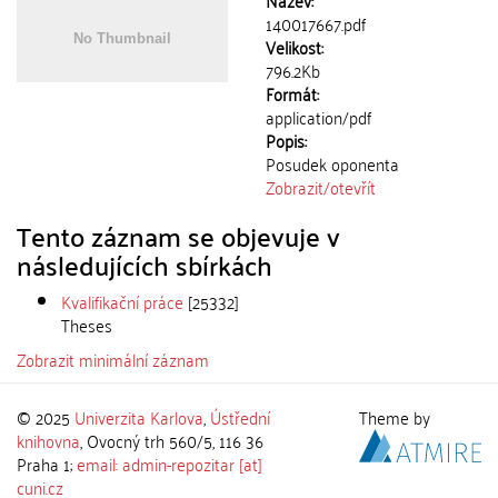
Název:
140017667.pdf
Velikost:
796.2Kb
Formát:
application/pdf
Popis:
Posudek oponenta
Zobrazit/
otevřít
Tento záznam se objevuje v
následujících sbírkách
Kvalifikační práce
[25332]
Theses
Zobrazit minimální záznam
© 2025
Univerzita Karlova
,
Ústřední
Theme by
knihovna
, Ovocný trh 560/5, 116 36
Praha 1;
email: admin-repozitar [at]
cuni.cz