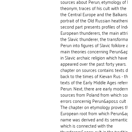
sources about Perun, etymology of hi
theonym, traces of his cult with the Sl
the Central Europe and the Balkans a
portrait of the Old Russian heathenis
second part presents profiles of Indo-
European thunderers, the main attribu
the Slavic thunderer, the transformati
Perun into figures of Slavic folklore an
main theories concerning Perun&apos;
in Slavic archaic religion which have
appeared over the past forty years. T
chapter on sources contains texts dat
back to the times of Kievan Rus - the 
texts of the Early Middle Ages referrin
Perun. Next, there are early modern 
sources from Poland from which som
errors concernig Perun&apos;s cult ar
The chapter on etymology proves the 
European root from which Perun&apo
name was derived and its semantic e
which is connected with the
thunderers&apos; cult in the traditions