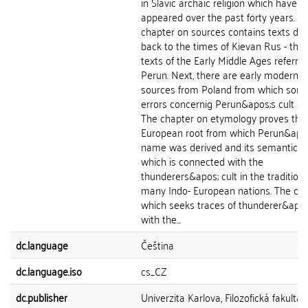
in Slavic archaic religion which have
appeared over the past forty years. T
chapter on sources contains texts dat
back to the times of Kievan Rus - the 
texts of the Early Middle Ages referrin
Perun. Next, there are early modern 
sources from Poland from which som
errors concernig Perun&apos;s cult ar
The chapter on etymology proves the 
European root from which Perun&apo
name was derived and its semantic e
which is connected with the
thunderers&apos; cult in the traditions
many Indo- European nations. The ch
which seeks traces of thunderer&apos;
with the...
dc.language
Čeština
dc.language.iso
cs_CZ
dc.publisher
Univerzita Karlova, Filozofická fakulta