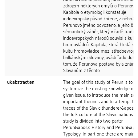
zdrojem některých omylů o Perunově k
Kapitola o etymologii konstatuje
indoevropský původ kořene, z něhož j
Perunovo jméno odvozeno, a jeho šir
sémantický záběr, který v řadě tradic
indoevropských národů souvisí s kult
hromovládců. Kapitola, která hledá st
kultu hromovládce mezi středoevrops
balkánskými Slovany, uvádí řadu dokl
tom, že Perunova postava byla známa
Slovanům z těchto...
uk.abstract.en
The goal of this study of Perun is to
systemize the existing knowledge of 
given issue, to introduce the main sou
important theories and to attempt to 
traces of the Slavic thunderer&apos;s c
the folk culture of the Slavic nations. 
study is divided into two parts:
Perun&apos;s History and Perun&apo
Typology. In part one there are main w