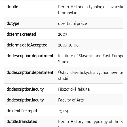
dc.title
Perun. Historie a typologie slovanské
hromovládce
dc.type
dizertační práce
dcterms.created
2007
dcterms.dateAccepted
2007-10-06
dc.description.department
Institute of Slavonic and East Europe
Studies
dc.description.department
Ústav slavistických a východoevropsk
studií
dc.description.faculty
Filozofická fakulta
dc.description.faculty
Faculty of Arts
dc.identifier.repId
25124
dc.title.translated
Perun. History and typology of the Sla