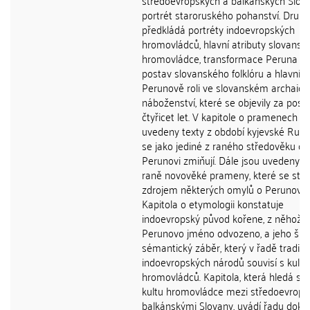
středoevropských a balkánských Slov
portrét staroruského pohanství. Druhý 
předkládá portréty indoevropských
hromovládců, hlavní atributy slovansk
hromovládce, transformace Peruna d
postav slovanského folklóru a hlavní t
Perunově roli ve slovanském archaic
náboženství, které se objevily za posl
čtyřicet let. V kapitole o pramenech js
uvedeny texty z období kyjevské Rusi,
se jako jediné z raného středověku o
Perunovi zmiňují. Dále jsou uvedeny p
raně novověké prameny, které se stal
zdrojem některých omylů o Perunově k
Kapitola o etymologii konstatuje
indoevropský původ kořene, z něhož j
Perunovo jméno odvozeno, a jeho šir
sémantický záběr, který v řadě tradic
indoevropských národů souvisí s kult
hromovládců. Kapitola, která hledá st
kultu hromovládce mezi středoevrops
balkánskými Slovany, uvádí řadu dokl