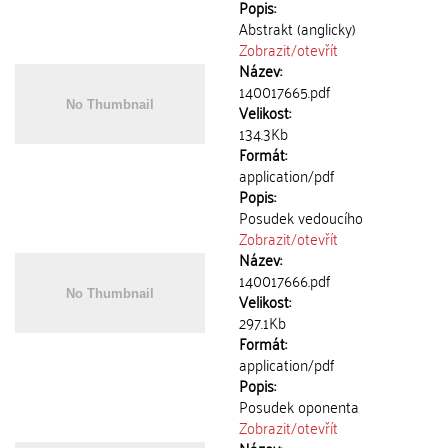
Popis:
Abstrakt (anglicky)
Zobrazit/
otevřít
Název:
140017665.pdf
Velikost:
134.3Kb
Formát:
application/pdf
Popis:
Posudek vedoucího
Zobrazit/
otevřít
Název:
140017666.pdf
Velikost:
297.1Kb
Formát:
application/pdf
Popis:
Posudek oponenta
Zobrazit/
otevřít