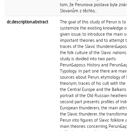
tom, že Perunova postava byla známa
Slovanům z těchto...
dc.description.abstract
The goal of this study of Perun is to
systemize the existing knowledge of 
given issue, to introduce the main sou
important theories and to attempt to 
traces of the Slavic thunderer&apos;s c
the folk culture of the Slavic nations. 
study is divided into two parts:
Perun&apos;s History and Perun&apo
Typology. In part one there are main w
sources about Perun, etymology of hi
theonym, traces of his cult with the Sl
the Central Europe and the Balkans a
portrait of the Old Russian heathenis
second part presents profiles of Indo-
European thunderers, the main attribu
the Slavic thunderer, the transformati
Perun into figures of Slavic folklore an
main theories concerning Perun&apos;