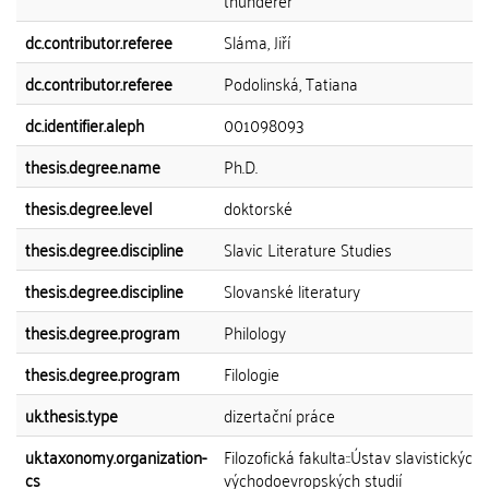
thunderer
dc.contributor.referee
Sláma, Jiří
dc.contributor.referee
Podolinská, Tatiana
dc.identifier.aleph
001098093
thesis.degree.name
Ph.D.
thesis.degree.level
doktorské
thesis.degree.discipline
Slavic Literature Studies
thesis.degree.discipline
Slovanské literatury
thesis.degree.program
Philology
thesis.degree.program
Filologie
uk.thesis.type
dizertační práce
uk.taxonomy.organization-
Filozofická fakulta::Ústav slavistických 
cs
východoevropských studií