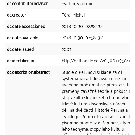
dc.contributor.advisor
Svatoň, Vladimír
dc.creator
Téra, Michal
dc.date.accessioned
2018-10-30T02:58:13Z
dc.date.available
2018-10-30T02:58:13Z
dc.date.issued
2007
dc.identifier.uri
http://hdl.handle.net/20.500.11956/12
dc.description.abstract
Studie o Perunovi si klade za cíl
systematizovat dosavadní poznání o
uvedené problematice, představit hlav
prameny, závažné teorie a pokusit se 
stopy kultu slovanského hromovládce
lidové kultuře slovanských národů. Pr
dělí na dvě části: Historie Peruna a
Typologie Peruna. První část uvádí hla
písemné prameny o Perunovi, etymol
jeho teonyma, stopy jeho kultu u