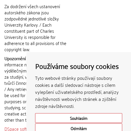
Za dodržení všech ustanovení
autorského zákona jsou
zodpovědné jednotlivé složky
Univerzity Karlovy. / Each
constituent part of Charles
University is responsible for
adherence to all provisions of the
copyright law.
Upozornění / Notice:
Získané
Používáme soubory cookies
informace nemohou být použity k
výdělečným účelům nebo vydávány
za studijní, vědeckou nebo jinou
Tyto webové stránky používají soubory
tvůrčí činnost jiné osoby než autora.
cookies a další sledovací nástroje s cílem
/ Any retrieved information shall not
vylepšení uživatelského prostředí, analýzy
be used for any commercial
návštěvnosti webových stránek a zjištění
purposes or claimed as results of
zdroje návštěvnosti.
studying, scientific or any other
creative activities of any person
Souhlasím
other than the author.
DSpace software
copyright © 2002-
Odmítám