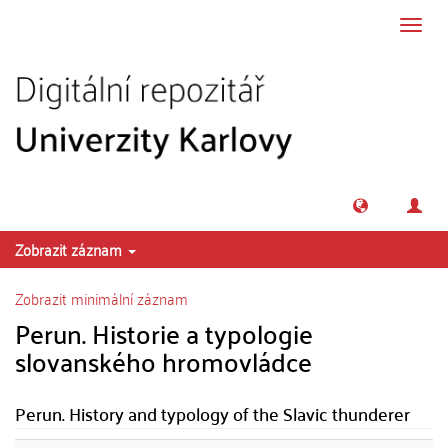
Přeskočit na obsah
Přepn
navig
Zobrazit záznam
Zobrazit minimální záznam
Perun. Historie a typologie
slovanského hromovládce
Perun. History and typology of the Slavic thunderer