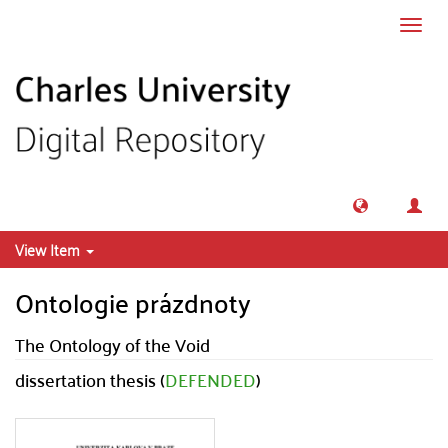
Skip to main content
Toggl
navig
View Item
Ontologie prázdnoty
The Ontology of the Void
dissertation thesis (
DEFENDED
)