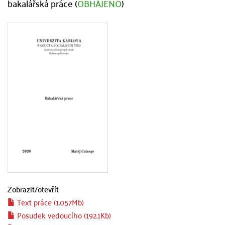
bakalářská práce (
OBHÁJENO
)
Zobrazit/
otevřít
Text práce (1.057Mb)
Posudek vedoucího (192.1Kb)