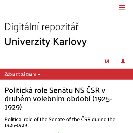
Přeskočit na obsah
Přepn
navig
Zobrazit záznam
Politická role Senátu NS ČSR v
druhém volebním období (1925-
1929)
Political role of the Senate of the ČSR during the
1925-1929