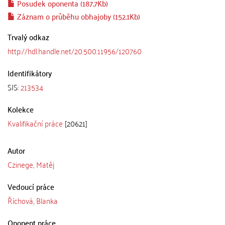
Posudek oponenta (187.7Kb)
Záznam o průběhu obhajoby (152.1Kb)
Trvalý odkaz
http://hdl.handle.net/20.500.11956/120760
Identifikátory
SIS:
213534
Kolekce
Kvalifikační práce
[20621]
Autor
Czinege, Matěj
Vedoucí práce
Říchová, Blanka
Oponent práce