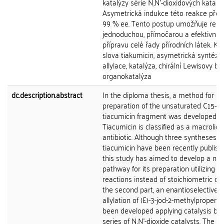
katalýzy série N,N'-dioxidových katalyz
Asymetrická indukce této reakce přes
99 % ee. Tento postup umožňuje relat
jednoduchou, přímočarou a efektivní
přípravu celé řady přírodních látek. Klí
slova tiakumicin, asymetrická syntéza,
allylace, katalýza, chirální Lewisovy bá
organokatalýza
dc.description.abstract
In the diploma thesis, a method for
preparation of the unsaturated C15-C
tiacumicin fragment was developed.
Tiacumicin is classified as a macrolid
antibiotic. Although three syntheses o
tiacumicin have been recently publish
this study has aimed to develop a nov
pathway for its preparation utilizing ca
reactions instead of stoichiometric one
the second part, an enantioselective
allylation of (E)-3-jod-2-methylpropena
been developed applying catalysis by 
series of N,N'-dioxide catalysts. The