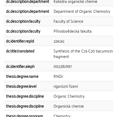
dc.description.department
Katedra organické chemie
dc.description.department
Department of Organic Chemistry
dc.description.faculty
Faculty of Science
dc.description.faculty
Přírodovědecká fakulta
dc.identifier.repId
226161
dc.title.translated
Synthesis of the C15-C20 tiacumicin
fragment
dc.identifier.aleph
002381997
thesis.degree.name
RNDr.
thesis.degree.level
rigorózní řízení
thesis.degree.discipline
Organic Chemistry
thesis.degree.discipline
Organická chemie
thesis.degree.program
Chemistry