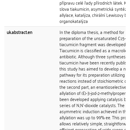
přípravu celé řady přírodních látek. Klí
slova tiakumicin, asymetrická syntéza,
allylace, katalýza, chirální Lewisovy bá
organokatalýza
uk.abstract.en
In the diploma thesis, a method for
preparation of the unsaturated C15-C
tiacumicin fragment was developed.
Tiacumicin is classified as a macrolid
antibiotic. Although three syntheses o
tiacumicin have been recently publish
this study has aimed to develop a nov
pathway for its preparation utilizing ca
reactions instead of stoichiometric one
the second part, an enantioselective
allylation of (E)-3-jod-2-methylpropena
been developed applying catalysis by 
series of N,N'-dioxide catalysts. The
asymmetric induction achieved in the
allylation was up to 99% ee. This pro
allows relatively simple, straightforwa
efficient preparation of wide range of 