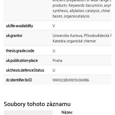
products. Keywords tiacumicin, asymm
synthesis, allylation, catalysis, chiral L
bases, organocatalysis
uk.file-availability
V
uk.grantor
Univerzita Karlova, Přírodovědecká fak
Katedra organické chemie
thesis.grade.code
U
uk.publication-place
Praha
uk.thesis.defenceStatus
U
dc.identifier.lisID
990023819970106986
Soubory tohoto záznamu
Název: