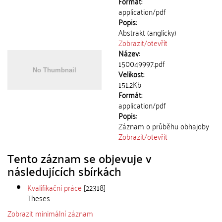
Formát:
application/pdf
Popis:
Abstrakt (anglicky)
Zobrazit/
otevřít
Název:
150049997.pdf
Velikost:
151.2Kb
Formát:
application/pdf
Popis:
Záznam o průběhu obhajoby
Zobrazit/
otevřít
Tento záznam se objevuje v
následujících sbírkách
Kvalifikační práce
[22318]
Theses
Zobrazit minimální záznam