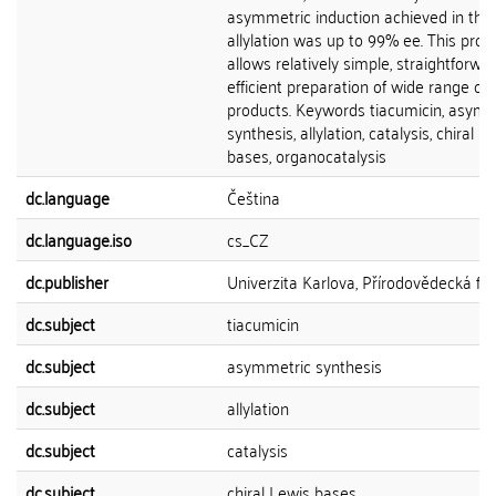
asymmetric induction achieved in the
allylation was up to 99% ee. This pro
allows relatively simple, straightforwa
efficient preparation of wide range of 
products. Keywords tiacumicin, asymm
synthesis, allylation, catalysis, chiral L
bases, organocatalysis
dc.language
Čeština
dc.language.iso
cs_CZ
dc.publisher
Univerzita Karlova, Přírodovědecká fak
dc.subject
tiacumicin
dc.subject
asymmetric synthesis
dc.subject
allylation
dc.subject
catalysis
dc.subject
chiral Lewis bases