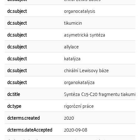
dc.subject
organocatalysis
dc.subject
tikumicin
dc.subject
asymetrická syntéza
dc.subject
allylace
dc.subject
katalýza
dc.subject
chirální Lewisovy báze
dc.subject
organokatalýza
dc.title
Syntéza C15-C20 fragmentu tiakumici
dc.type
rigorózní práce
dcterms.created
2020
dcterms.dateAccepted
2020-09-08