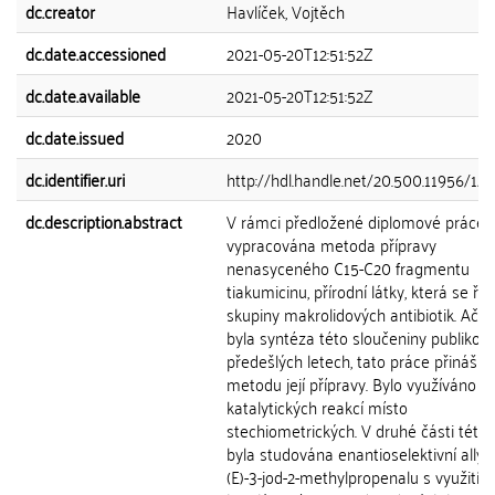
dc.creator
Havlíček, Vojtěch
dc.date.accessioned
2021-05-20T12:51:52Z
dc.date.available
2021-05-20T12:51:52Z
dc.date.issued
2020
dc.identifier.uri
http://hdl.handle.net/20.500.11956/12
dc.description.abstract
V rámci předložené diplomové práce 
vypracována metoda přípravy
nenasyceného C15-C20 fragmentu
tiakumicinu, přírodní látky, která se řa
skupiny makrolidových antibiotik. Ačko
byla syntéza této sloučeniny publikov
předešlých letech, tato práce přináší 
metodu její přípravy. Bylo využíváno
katalytických reakcí místo
stechiometrických. V druhé části této
byla studována enantioselektivní allyl
(E)-3-jod-2-methylpropenalu s využitím