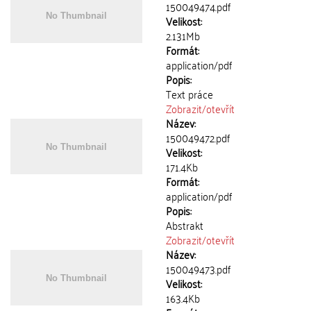
150049474.pdf
Velikost:
2.131Mb
Formát:
application/pdf
Popis:
Text práce
Zobrazit/
otevřít
Název:
150049472.pdf
Velikost:
171.4Kb
Formát:
application/pdf
Popis:
Abstrakt
Zobrazit/
otevřít
Název:
150049473.pdf
Velikost:
163.4Kb