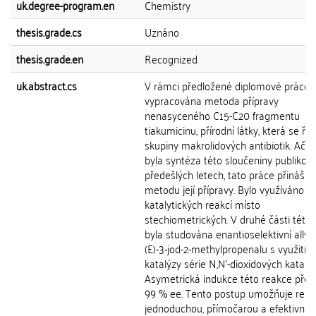
uk.degree-program.en
Chemistry
thesis.grade.cs
Uznáno
thesis.grade.en
Recognized
uk.abstract.cs
V rámci předložené diplomové práce 
vypracována metoda přípravy
nenasyceného C15-C20 fragmentu
tiakumicinu, přírodní látky, která se řa
skupiny makrolidových antibiotik. Ačko
byla syntéza této sloučeniny publikov
předešlých letech, tato práce přináší 
metodu její přípravy. Bylo využíváno
katalytických reakcí místo
stechiometrických. V druhé části této
byla studována enantioselektivní allyl
(E)-3-jod-2-methylpropenalu s využitím
katalýzy série N,N'-dioxidových katalyz
Asymetrická indukce této reakce přes
99 % ee. Tento postup umožňuje relat
jednoduchou, přímočarou a efektivní