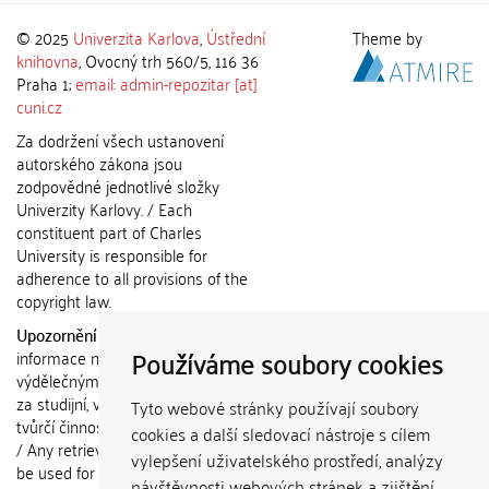
© 2025
Univerzita Karlova
,
Ústřední
Theme by
knihovna
, Ovocný trh 560/5, 116 36
Praha 1;
email: admin-repozitar [at]
cuni.cz
Za dodržení všech ustanovení
autorského zákona jsou
zodpovědné jednotlivé složky
Univerzity Karlovy. / Each
constituent part of Charles
University is responsible for
adherence to all provisions of the
copyright law.
Upozornění / Notice:
Získané
Používáme soubory cookies
informace nemohou být použity k
výdělečným účelům nebo vydávány
za studijní, vědeckou nebo jinou
Tyto webové stránky používají soubory
tvůrčí činnost jiné osoby než autora.
cookies a další sledovací nástroje s cílem
/ Any retrieved information shall not
vylepšení uživatelského prostředí, analýzy
be used for any commercial
návštěvnosti webových stránek a zjištění