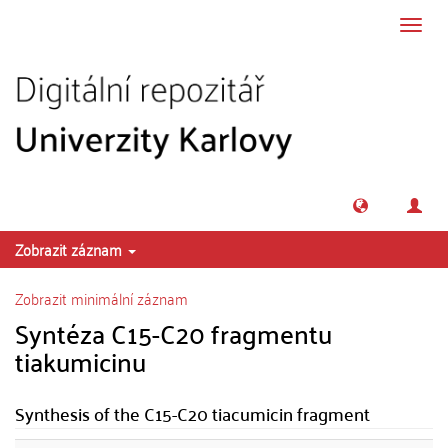
Přeskočit na obsah
Přepn
navig
Zobrazit záznam
Zobrazit minimální záznam
Syntéza C15-C20 fragmentu
tiakumicinu
Synthesis of the C15-C20 tiacumicin fragment