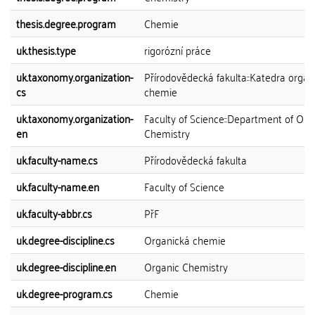
thesis.degree.program
Chemie
uk.thesis.type
rigorózní práce
uk.taxonomy.organization-
Přírodovědecká fakulta::Katedra organ
cs
chemie
uk.taxonomy.organization-
Faculty of Science::Department of Org
en
Chemistry
uk.faculty-name.cs
Přírodovědecká fakulta
uk.faculty-name.en
Faculty of Science
uk.faculty-abbr.cs
PřF
uk.degree-discipline.cs
Organická chemie
uk.degree-discipline.en
Organic Chemistry
uk.degree-program.cs
Chemie