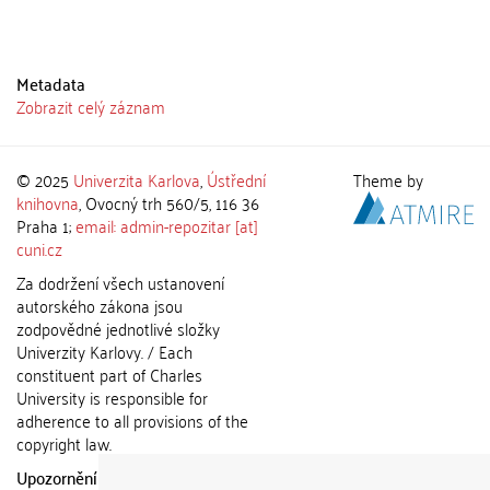
Metadata
Zobrazit celý záznam
© 2025
Univerzita Karlova
,
Ústřední
Theme by
knihovna
, Ovocný trh 560/5, 116 36
Praha 1;
email: admin-repozitar [at]
cuni.cz
Za dodržení všech ustanovení
autorského zákona jsou
zodpovědné jednotlivé složky
Univerzity Karlovy. / Each
constituent part of Charles
University is responsible for
adherence to all provisions of the
copyright law.
Upozornění / Notice:
Získané