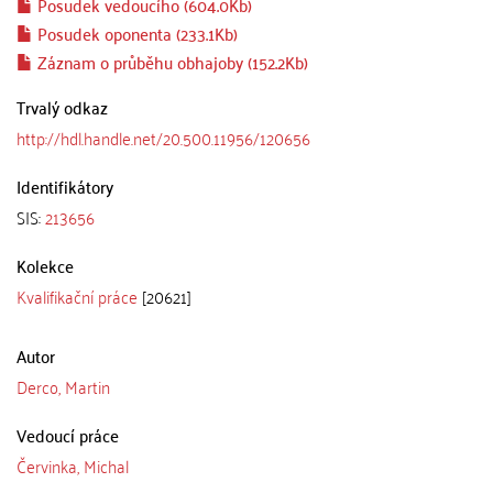
Posudek vedoucího (604.0Kb)
Posudek oponenta (233.1Kb)
Záznam o průběhu obhajoby (152.2Kb)
Trvalý odkaz
http://hdl.handle.net/20.500.11956/120656
Identifikátory
SIS:
213656
Kolekce
Kvalifikační práce
[20621]
Autor
Derco, Martin
Vedoucí práce
Červinka, Michal