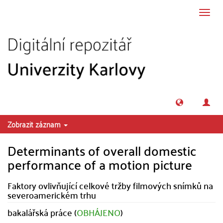
Přeskočit na obsah
Přepn
navig
Zobrazit záznam
Determinants of overall domestic
performance of a motion picture
Faktory ovlivňující celkové tržby filmových snímků na
severoamerickém trhu
bakalářská práce (
OBHÁJENO
)