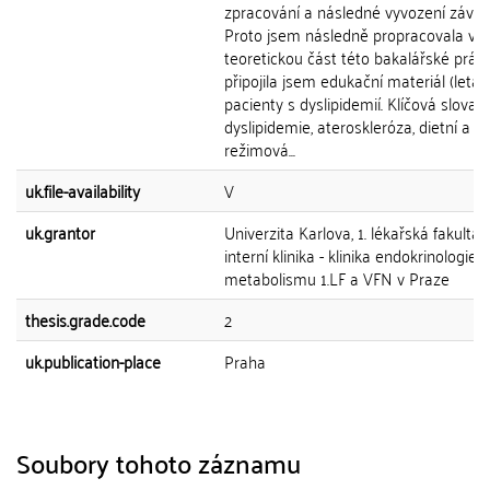
zpracování a následné vyvození závěr
Proto jsem následně propracovala víc
teoretickou část této bakalářské prác
připojila jsem edukační materiál (leták
pacienty s dyslipidemií. Klíčová slova
dyslipidemie, ateroskleróza, dietní a
režimová...
uk.file-availability
V
uk.grantor
Univerzita Karlova, 1. lékařská fakulta, II
interní klinika - klinika endokrinologie a
metabolismu 1.LF a VFN v Praze
thesis.grade.code
2
uk.publication-place
Praha
Soubory tohoto záznamu