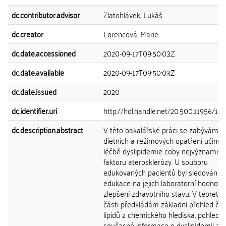
dc.contributor.advisor
Zlatohlávek, Lukáš
dc.creator
Lorencová, Marie
dc.date.accessioned
2020-09-17T09:50:03Z
dc.date.available
2020-09-17T09:50:03Z
dc.date.issued
2020
dc.identifier.uri
http://hdl.handle.net/20.500.11956/12
dc.description.abstract
V této bakalářské práci se zabývám v
dietních a režimových opatření učiněn
léčbě dyslipidemie coby nejvýznamněj
faktoru aterosklerózy. U souboru
edukovaných pacientů byl sledován ef
edukace na jejich laboratorní hodnoty,
zlepšení zdravotního stavu. V teoretic
části předkládám základní přehled čle
lipidů z chemického hlediska, pohled 
současné informace o dyslipidemii a