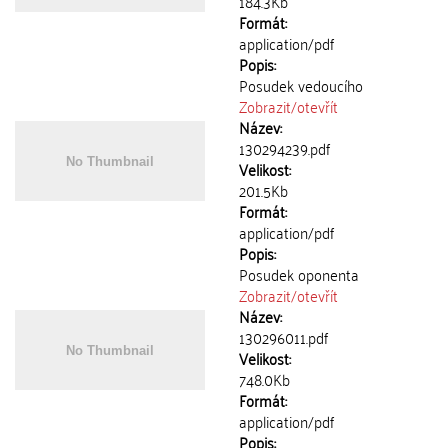
184.3Kb
Formát:
application/pdf
Popis:
Posudek vedoucího
Zobrazit/
otevřít
Název:
130294239.pdf
Velikost:
201.5Kb
Formát:
application/pdf
Popis:
Posudek oponenta
Zobrazit/
otevřít
Název:
130296011.pdf
Velikost:
748.0Kb
Formát:
application/pdf
Popis: