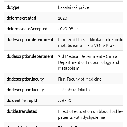
dc.type
bakalářská práce
dcterms.created
2020
dcterms.dateAccepted
2020-08-27
dc.description.department
III. interní klinika - klinika endokrinolog
metabolismu 1.LF a VFN v Praze
dc.description.department
3rd Medical Department - Clinical
Department of Endocrinology and
Metabolism
dc.description.faculty
First Faculty of Medicine
dc.description.faculty
1. lékařská fakulta
dc.identifier.repId
226520
dc.title.translated
Effect of education on blood lipid level
patients with dyslipidemia