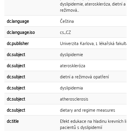
dyslipidemie, ateroskleróza, dietní a
režimová...
dc.language
Čeština
dc.language.iso
cs_CZ
dc.publisher
Univerzita Karlova, 1. lékařská fakulta
dc.subject
dyslipidemie
dc.subject
ateroskleróza
dc.subject
dietní a režimová opatření
dc.subject
dyslipidemia
dc.subject
atherosclerosis
dc.subject
dietary and regime measures
dc.title
Efekt edukace na hladinu krevních lipi
pacientů s dyslipidemií