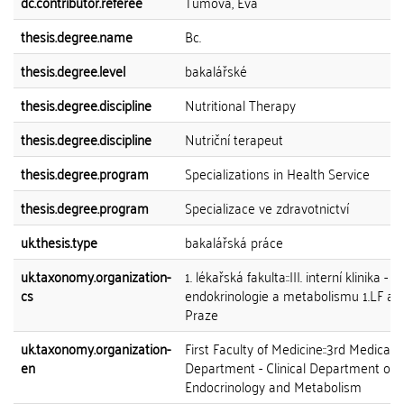
dc.contributor.referee
Tůmová, Eva
thesis.degree.name
Bc.
thesis.degree.level
bakalářské
thesis.degree.discipline
Nutritional Therapy
thesis.degree.discipline
Nutriční terapeut
thesis.degree.program
Specializations in Health Service
thesis.degree.program
Specializace ve zdravotnictví
uk.thesis.type
bakalářská práce
uk.taxonomy.organization-
1. lékařská fakulta::III. interní klinika - kl
cs
endokrinologie a metabolismu 1.LF a 
Praze
uk.taxonomy.organization-
First Faculty of Medicine::3rd Medical
en
Department - Clinical Department of
Endocrinology and Metabolism