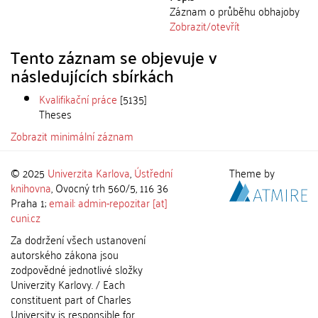
Záznam o průběhu obhajoby
Zobrazit/
otevřít
Tento záznam se objevuje v
následujících sbírkách
Kvalifikační práce
[5135]
Theses
Zobrazit minimální záznam
© 2025
Univerzita Karlova
,
Ústřední
Theme by
knihovna
, Ovocný trh 560/5, 116 36
Praha 1;
email: admin-repozitar [at]
cuni.cz
Za dodržení všech ustanovení
autorského zákona jsou
zodpovědné jednotlivé složky
Univerzity Karlovy. / Each
constituent part of Charles
University is responsible for