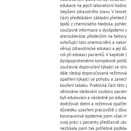
edukace na jejich laboratorní hodnoty,
zlepšení zdravotního stavu. V teoretic
části předkládám základní přehled čle
lipidů z chemického hlediska, pohled 
současné informace o dyslipidemii a
ateroskleróze, především na faktory
ovlivňující tato onemocnění, a nakone
věnuji zdravotnické edukaci a její důle
roli při edukaci pacientů. V kapitole Die
dyslipoproteinémii komplexně pohlíží
současná doporučení týkající se stravo
dále sleduji doporučovaná režimová
opatření týkající se pohybu a zanechá
kouření tabáku. Praktická část této pr
věnována sledování souboru pacientů, 
byli edukováni a následně po edukaci 
dodržovat dietní a režimová opatření.
důsledku uzavření pracoviště z důvod
koronavirové epidemie jsem však mu
svoji práci s pacienty předčasně ukonč
nezískala jsem tak potřebné podklady