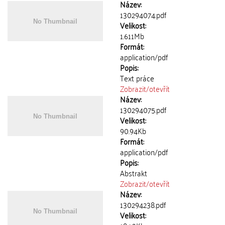
Název:
130294074.pdf
Velikost:
1.611Mb
Formát:
application/pdf
Popis:
Text práce
Zobrazit/
otevřít
Název:
130294075.pdf
Velikost:
90.94Kb
Formát:
application/pdf
Popis:
Abstrakt
Zobrazit/
otevřít
Název:
130294238.pdf
Velikost: