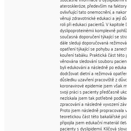
ateroskleróze, především na faktory
ovlivňující tato onemocnění, a nakone
věnuji zdravotnické edukaci a její důle
roli při edukaci pacientů. V kapitole Die
dyslipoproteinémii komplexně pohlíží
současná doporučení týkající se stravo
dále sleduji doporučovaná režimová
opatření týkající se pohybu a zanechá
kouření tabáku. Praktická část této pr
věnována sledování souboru pacientů, 
byli edukováni a následně po edukaci 
dodržovat dietní a režimová opatření.
důsledku uzavření pracoviště z důvod
koronavirové epidemie jsem však mu
svoji práci s pacienty předčasně ukonč
nezískala jsem tak potřebné podklady
zpracování a následné vyvození závěr
Proto jsem následně propracovala víc
teoretickou část této bakalářské prác
připojila jsem edukační materiál (leták
pacienty s dyslipidemií. Klíčová slova