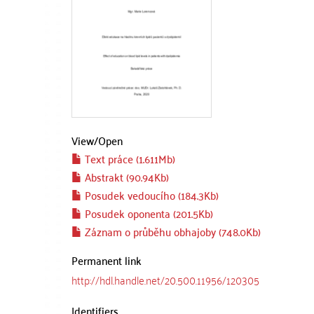
View/
Open
Text práce (1.611Mb)
Abstrakt (90.94Kb)
Posudek vedoucího (184.3Kb)
Posudek oponenta (201.5Kb)
Záznam o průběhu obhajoby (748.0Kb)
Permanent link
http://hdl.handle.net/20.500.11956/120305
Identifiers