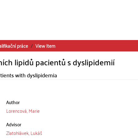
lifikační práce
View Item
ích lipidů pacientů s dyslipidemií
atients with dyslipidemia
Author
Lorencová, Marie
Advisor
Zlatohlávek, Lukáš