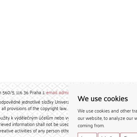
h 560/5, 116 36 Praha 1;
email: admin-repozitar [at] cuni.cz
We use cookies
povědné jednotlivé složky Univerzity Karlovy. / Each constituent
all provisions of the copyright law.
We use cookies and other tr
užity k výdělečným účelům nebo vydávány za studijní, vědeckou
our website, to analyze our w
etrieved information shall not be used for any commercial purposes
coming from.
creative activities of any person other than the author.