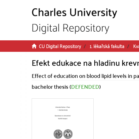
Skip to main content
CU Digital Repository
1. lékařská fakulta
Kva
Efekt edukace na hladinu krevn
Effect of education on blood lipid levels in p
bachelor thesis (
DEFENDED
)