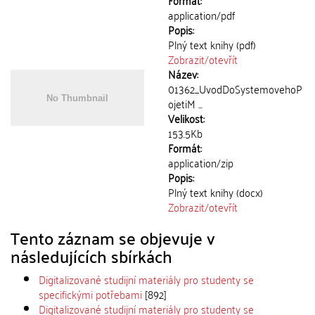
Formát:
application/pdf
Popis:
Plný text knihy (pdf)
Zobrazit/
otevřít
Název:
01362_UvodDoSystemovehoP
ojetiM ...
Velikost:
153.5Kb
Formát:
application/zip
Popis:
Plný text knihy (docx)
Zobrazit/
otevřít
Tento záznam se objevuje v
následujících sbírkách
Digitalizované studijní materiály pro studenty se
specifickými potřebami
[892]
Digitalizované studijní materiály pro studenty se