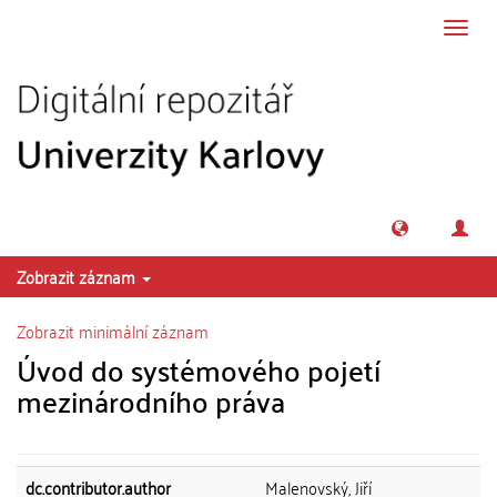
Přeskočit na obsah
Přepn
navig
Zobrazit záznam
Zobrazit minimální záznam
Úvod do systémového pojetí
mezinárodního práva
dc.contributor.author
Malenovský, Jiří