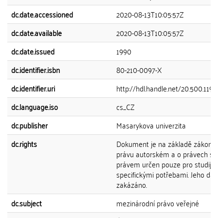
dc.date.accessioned
2020-08-13T10:05:57Z
dc.date.available
2020-08-13T10:05:57Z
dc.date.issued
1990
dc.identifier.isbn
80-210-0097-X
dc.identifier.uri
http://hdl.handle.net/20.500.119
dc.language.iso
cs_CZ
dc.publisher
Masarykova univerzita
dc.rights
Dokument je na základě zákona č
právu autorském a o právech sou
právem určen pouze pro studijní
specifickými potřebami. Jeho další
zakázáno.
dc.subject
mezinárodní právo veřejné