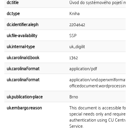
dc.title
Úvod do systémového pojetí me
dc.type
Kniha
dc.identifier.aleph
2204642
uk.file-availability
SSP
uk.internal-type
uk_digilit
uk.carolinaId.book
1362
uk.carolinaFormat
application/pdf
uk.carolinaFormat
application/vnd.openxmlformats-
officedocument.wordprocessing
uk.publication-place
Brno
uk.embargo.reason
This document is accessible for 
special needs only and requires 
authentication using CU Central 
Service.