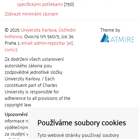
specifickými potřebami
[750]
Zobrazit minimální záznam
© 2025
Univerzita Karlova
,
Ústřední
Theme by
knihovna
, Ovocný trh 560/5, 116 36
Praha 1;
email: admin-repozitar [at]
cuni.cz
Za dodržení všech ustanovení
autorského zákona jsou
zodpovědné jednotlivé složky
Univerzity Karlovy. / Each
constituent part of Charles
University is responsible for
adherence to all provisions of the
copyright law.
Upozornění / Notice:
Získané
Používáme soubory cookies
informace nemohou být použity k
výdělečným účelům nebo vydávány
za studijní, vědeckou nebo jinou
Tyto webové stránky používají soubory