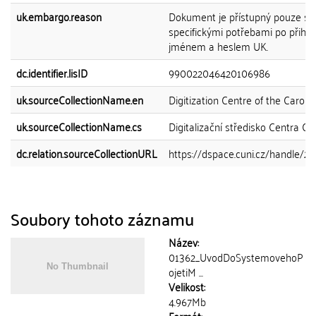
uk.embargo.reason
Dokument je přístupný pouze s
specifickými potřebami po přihlá
jménem a heslem UK.
dc.identifier.lisID
990022046420106986
uk.sourceCollectionName.en
Digitization Centre of the Caroli
uk.sourceCollectionName.cs
Digitalizační středisko Centra Ca
dc.relation.sourceCollectionURL
https://dspace.cuni.cz/handle/2
Soubory tohoto záznamu
Název:
01362_UvodDoSystemovehoP
ojetiM ...
Velikost:
4.967Mb