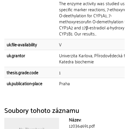
The enzyme activity was studied usin
specific marker reactions, 7-ethoxyres
O-deethylation for CYP1A1, 7-
methoxyresorufin O-demethylation fo
CYP1A2 and 17β-estradiol 4-hydroxylat
CYP1B1. Our results...
uk.file-availability
V
uk.grantor
Univerzita Karlova, Přírodovědecká fak
Katedra biochemie
thesis.grade.code
1
uk.publication-place
Praha
Soubory tohoto záznamu
Název:
120364691.pdf