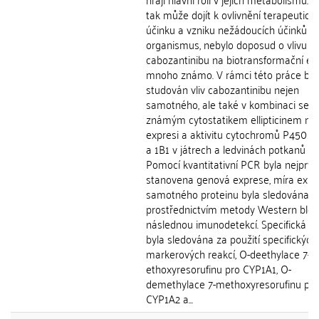
tak může dojít k ovlivnění terapeutick
účinku a vzniku nežádoucích účinků n
organismus, nebylo doposud o vlivu
cabozantinibu na biotransformační e
mnoho známo. V rámci této práce byl
studován vliv cabozantinibu nejen
samotného, ale také v kombinaci se
známým cytostatikem ellipticinem na
expresi a aktivitu cytochromů P450 1A
a 1B1 v játrech a ledvinách potkanů in 
Pomocí kvantitativní PCR byla nejprve
stanovena genová exprese, míra expr
samotného proteinu byla sledována
prostřednictvím metody Western blot
následnou imunodetekcí. Specifická ak
byla sledována za použití specifických
markerových reakcí, O-deethylace 7-
ethoxyresorufinu pro CYP1A1, O-
demethylace 7-methoxyresorufinu pro
CYP1A2 a...