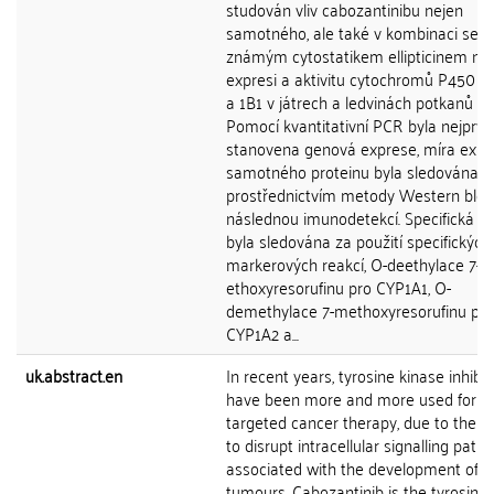
studován vliv cabozantinibu nejen
samotného, ale také v kombinaci se
známým cytostatikem ellipticinem na
expresi a aktivitu cytochromů P450 1A
a 1B1 v játrech a ledvinách potkanů in 
Pomocí kvantitativní PCR byla nejprve
stanovena genová exprese, míra expr
samotného proteinu byla sledována
prostřednictvím metody Western blot
následnou imunodetekcí. Specifická ak
byla sledována za použití specifických
markerových reakcí, O-deethylace 7-
ethoxyresorufinu pro CYP1A1, O-
demethylace 7-methoxyresorufinu pro
CYP1A2 a...
uk.abstract.en
In recent years, tyrosine kinase inhibit
have been more and more used for t
targeted cancer therapy, due to their a
to disrupt intracellular signalling pat
associated with the development of
tumours. Cabozantinib is the tyrosine