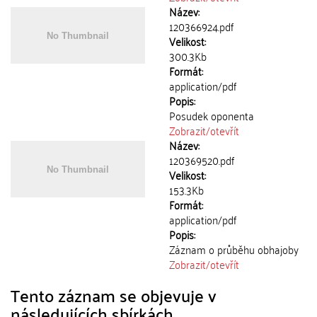
Název:
120366924.pdf
Velikost:
300.3Kb
Formát:
application/pdf
Popis:
Posudek oponenta
Zobrazit/
otevřít
Název:
120369520.pdf
Velikost:
153.3Kb
Formát:
application/pdf
Popis:
Záznam o průběhu obhajoby
Zobrazit/
otevřít
Tento záznam se objevuje v
následujících sbírkách