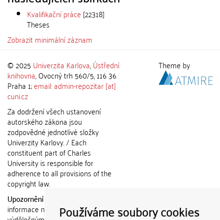
Kvalifikační práce
[22318]
Theses
Zobrazit minimální záznam
© 2025
Univerzita Karlova
,
Ústřední
Theme by
knihovna
, Ovocný trh 560/5, 116 36
Praha 1;
email: admin-repozitar [at]
cuni.cz
Za dodržení všech ustanovení
autorského zákona jsou
zodpovědné jednotlivé složky
Univerzity Karlovy. / Each
constituent part of Charles
University is responsible for
adherence to all provisions of the
copyright law.
Upozornění / Notice:
Získané
Používáme soubory cookies
informace nemohou být použity k
výdělečným účelům nebo vydávány