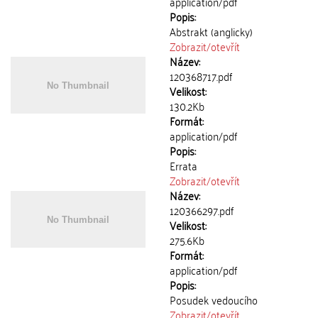
application/pdf
Popis:
Abstrakt (anglicky)
Zobrazit/
otevřít
Název:
120368717.pdf
Velikost:
130.2Kb
Formát:
application/pdf
Popis:
Errata
Zobrazit/
otevřít
Název:
120366297.pdf
Velikost:
275.6Kb
Formát:
application/pdf
Popis:
Posudek vedoucího
Zobrazit/
otevřít