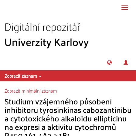
Přeskočit na obsah
Přepn
navig
Zobrazit záznam
Zobrazit minimální záznam
Studium vzájemného působení
inhibitoru tyrosinkinas cabozantinibu
a cytotoxického alkaloidu ellipticinu
na expresi a aktivitu cytochromů
P450 1A1, 1A2 a 1B1