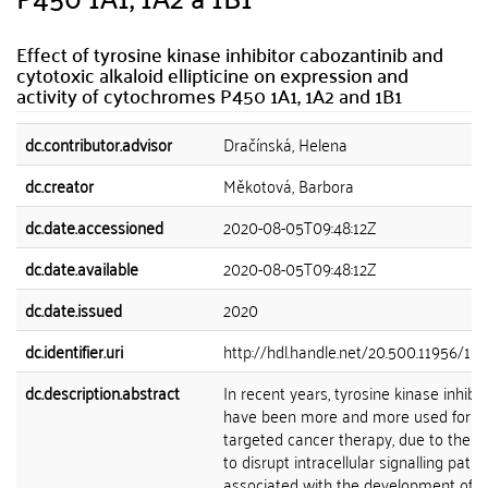
Effect of tyrosine kinase inhibitor cabozantinib and
cytotoxic alkaloid ellipticine on expression and
activity of cytochromes P450 1A1, 1A2 and 1B1
dc.contributor.advisor
Dračínská, Helena
dc.creator
Měkotová, Barbora
dc.date.accessioned
2020-08-05T09:48:12Z
dc.date.available
2020-08-05T09:48:12Z
dc.date.issued
2020
dc.identifier.uri
http://hdl.handle.net/20.500.11956/11
dc.description.abstract
In recent years, tyrosine kinase inhibit
have been more and more used for t
targeted cancer therapy, due to their a
to disrupt intracellular signalling pat
associated with the development of