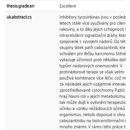
thesis.grade.en
Excellent
uk.abstract.cs
Inhibitory tyrosinkinas jsou v poslední
letech stále více využívány pro cíleno
rakoviny, a to díky jejich schopnosti b
intracelulární signalizační dráhy, které
spojované s vývojem nádorů. Do této
skupiny látek patří cabozantinib, který 
schválen pro léčbu karcinomu štítné ž
vykazuje účinnost proti několika další
typům nádorových onemocnění. V
protinádorové terapii se však velmi ča
používá kombinace více léčiv, což mů
za následek jejich vzájemné interakce
zprostředkované cytochromy P450, kt
hrají hlavní roli v jejich metabolismu. A
tak může dojít k ovlivnění terapeutick
účinku a vzniku nežádoucích účinků n
organismus, nebylo doposud o vlivu
cabozantinibu na biotransformační e
mnoho známo. V rámci této práce byl