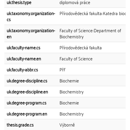
uk.thesis.type
diplomová práce
uk.taxonomy.organization-
Přírodovědecká fakulta::Katedra bioc
cs
uk.taxonomy.organization-
Faculty of Science::Department of
en
Biochemistry
uk.faculty-name.cs
Přírodovědecká fakulta
uk.faculty-name.en
Faculty of Science
uk.faculty-abbr.cs
PřF
uk.degree-discipline.cs
Biochemie
uk.degree-discipline.en
Biochemistry
uk.degree-program.cs
Biochemie
uk.degree-program.en
Biochemistry
thesis.grade.cs
Výborně