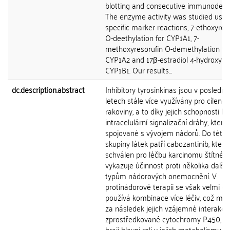
blotting and consecutive immunodetec
The enzyme activity was studied usin
specific marker reactions, 7-ethoxyres
O-deethylation for CYP1A1, 7-
methoxyresorufin O-demethylation fo
CYP1A2 and 17β-estradiol 4-hydroxylat
CYP1B1. Our results...
dc.description.abstract
Inhibitory tyrosinkinas jsou v poslední
letech stále více využívány pro cíleno
rakoviny, a to díky jejich schopnosti b
intracelulární signalizační dráhy, které
spojované s vývojem nádorů. Do této
skupiny látek patří cabozantinib, který 
schválen pro léčbu karcinomu štítné ž
vykazuje účinnost proti několika další
typům nádorových onemocnění. V
protinádorové terapii se však velmi ča
používá kombinace více léčiv, což mů
za následek jejich vzájemné interakce
zprostředkované cytochromy P450, kt
hrají hlavní roli v jejich metabolismu. A