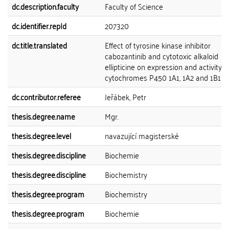
dc.description.faculty
Faculty of Science
dc.identifier.repId
207320
dc.title.translated
Effect of tyrosine kinase inhibitor
cabozantinib and cytotoxic alkaloid
ellipticine on expression and activity o
cytochromes P450 1A1, 1A2 and 1B1
dc.contributor.referee
Jeřábek, Petr
thesis.degree.name
Mgr.
thesis.degree.level
navazující magisterské
thesis.degree.discipline
Biochemie
thesis.degree.discipline
Biochemistry
thesis.degree.program
Biochemistry
thesis.degree.program
Biochemie