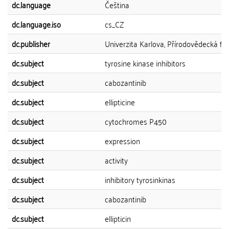
dc.language
Čeština
dc.language.iso
cs_CZ
dc.publisher
Univerzita Karlova, Přírodovědecká fak
dc.subject
tyrosine kinase inhibitors
dc.subject
cabozantinib
dc.subject
ellipticine
dc.subject
cytochromes P450
dc.subject
expression
dc.subject
activity
dc.subject
inhibitory tyrosinkinas
dc.subject
cabozantinib
dc.subject
ellipticin