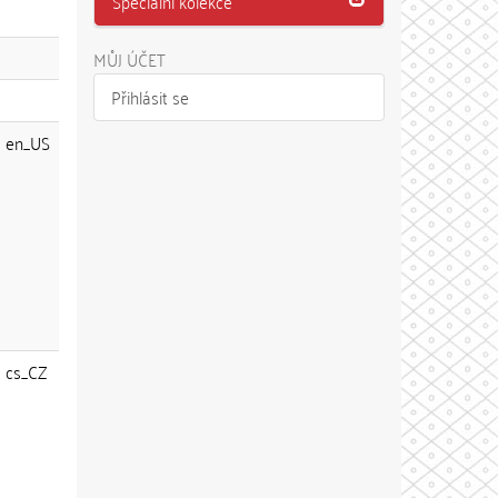
Speciální kolekce
MŮJ ÚČET
Přihlásit se
en_US
cs_CZ