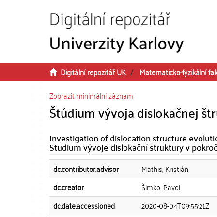
Přeskočit na obsah
Digitální repozitář UK
Matematicko-fyzikální fak
Zobrazit minimální záznam
Štúdium vývoja dislokačnej štr
Investigation of dislocation structure evolu
Studium vývoje dislokační struktury v pokroč
dc.contributor.advisor
Mathis, Kristián
dc.creator
Šimko, Pavol
dc.date.accessioned
2020-08-04T09:55:21Z