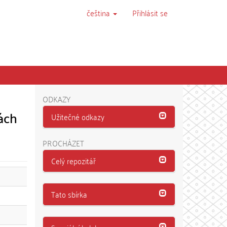
čeština
Přihlásit se
ODKAZY
ách
Užitečné odkazy
PROCHÁZET
Celý repozitář
Tato sbírka