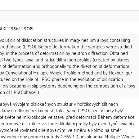
.500.11956/119789
evolution of dislocation structures in mag- nesium alloys containing
dered phase (LPSO). Before de- formation the samples were studied
opy, in the process of deformation by neutron diffraction. Obtained
of two types, axial and radial diffraction profiles (created by planes
on of deformation and orthogonally to the direction of deformation).
 by Convolutional Multiple Whole Profile method and by Hexbur- ger
cused on the role of LPSO phase in the evolution of dislocation
f dislocations in slip systems depending on the composition of alloys
ion of LPSO phase. 1
abývá vývojem dislokačných struktur v hořčíkových slitinách
dány na dlouhé vzdálenosti, takz- vané LPSO fáze. Vzorky byly
ké světelné mikroskopie ve stavu před deformací. Během deformace
tronové dif- rakce. Získané difrakční profily byly dvou typů, axiální a
ly (vytvořené rovinami orientovanými ve směru a kolmo na směr
yly vyhodnoceny pomocí metody CMWP (Convolutional Multiple Whole