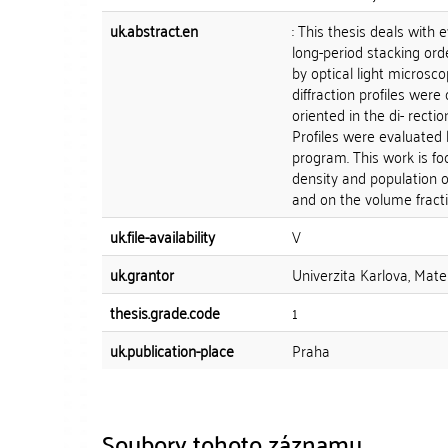
uk.abstract.en
: This thesis deals with 
long-period stacking or
by optical light microsc
diffraction profiles were 
oriented in the di- recti
Profiles were evaluated
program. This work is fo
density and population o
and on the volume fract
uk.file-availability
V
uk.grantor
Univerzita Karlova, Matem
thesis.grade.code
1
uk.publication-place
Praha
Soubory tohoto záznamu