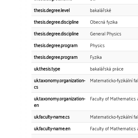
thesis.degree.level
bakalářské
thesis.degree.discipline
Obecná fyzika
thesis.degree.discipline
General Physics
thesis.degree.program
Physics
thesis.degree.program
Fyzika
uk.thesis.type
bakalářská práce
uk.taxonomy.organization-
Matematicko-fyzikální fa
cs
uk.taxonomy.organization-
Faculty of Mathematics 
en
uk.faculty-name.cs
Matematicko-fyzikální fa
uk.faculty-name.en
Faculty of Mathematics 