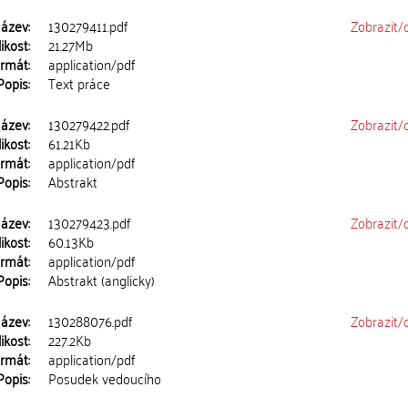
ázev:
130279411.pdf
Zobrazit/
ikost:
21.27Mb
rmát:
application/pdf
Popis:
Text práce
ázev:
130279422.pdf
Zobrazit/
ikost:
61.21Kb
rmát:
application/pdf
Popis:
Abstrakt
ázev:
130279423.pdf
Zobrazit/
ikost:
60.13Kb
rmát:
application/pdf
Popis:
Abstrakt (anglicky)
ázev:
130288076.pdf
Zobrazit/
ikost:
227.2Kb
rmát:
application/pdf
Popis:
Posudek vedoucího