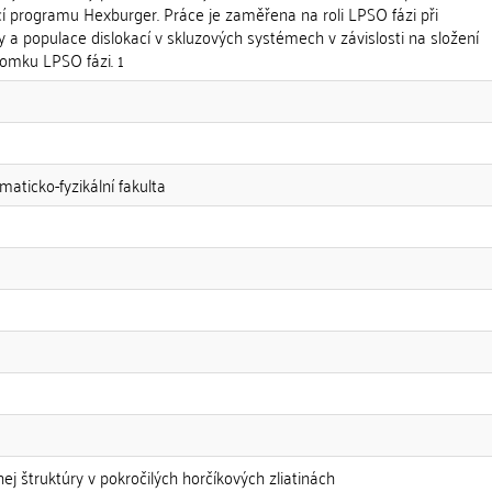
í programu Hexburger. Práce je zaměřena na roli LPSO fázi při
ty a populace dislokací v skluzových systémech v závislosti na složení
lomku LPSO fázi. 1
maticko-fyzikální fakulta
ej štruktúry v pokročilých horčíkových zliatinách