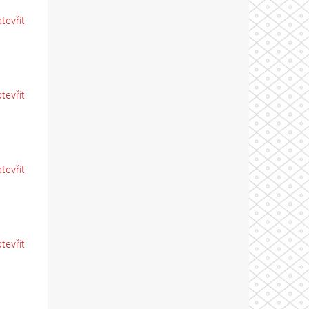
otevřít
otevřít
otevřít
otevřít