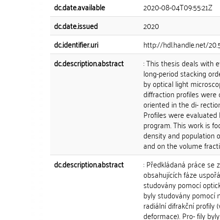
dc.date.available
2020-08-04T09:55:21Z
dc.date.issued
2020
dc.identifier.uri
http://hdl.handle.net/20
dc.description.abstract
: This thesis deals with 
long-period stacking or
by optical light microsc
diffraction profiles were 
oriented in the di- recti
Profiles were evaluated
program. This work is fo
density and population o
and on the volume fract
dc.description.abstract
: Předkládaná práce se z
obsahujících fáze uspořá
studovány pomocí optic
byly studovány pomocí neu
radiální difrakční profi
deformace). Pro- fily b