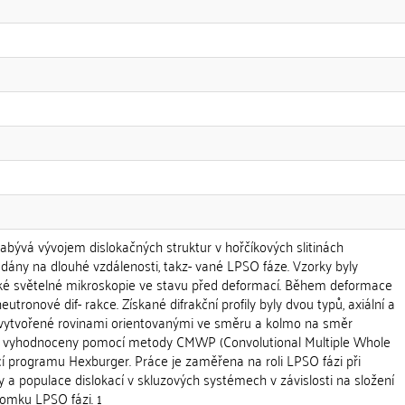
abývá vývojem dislokačných struktur v hořčíkových slitinách
dány na dlouhé vzdálenosti, takz- vané LPSO fáze. Vzorky byly
ké světelné mikroskopie ve stavu před deformací. Během deformace
tronové dif- rakce. Získané difrakční profily byly dvou typů, axiální a
ly (vytvořené rovinami orientovanými ve směru a kolmo na směr
yly vyhodnoceny pomocí metody CMWP (Convolutional Multiple Whole
í programu Hexburger. Práce je zaměřena na roli LPSO fázi při
ty a populace dislokací v skluzových systémech v závislosti na složení
lomku LPSO fázi. 1