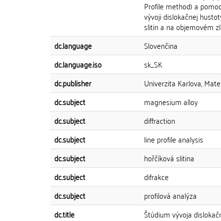
Profile method) a pomoc
vývoji dislokačnej husto
slitin a na objemovém z
dc.language
Slovenčina
dc.language.iso
sk_SK
dc.publisher
Univerzita Karlova, Mate
dc.subject
magnesium alloy
dc.subject
diffraction
dc.subject
line profile analysis
dc.subject
hořčíková slitina
dc.subject
difrakce
dc.subject
profilová analýza
dc.title
Štúdium vývoja dislokačn