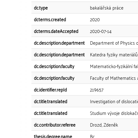
dc.type
bakalářská práce
dcterms.created
2020
dcterms.dateAccepted
2020-07-14
dc.description.department
Department of Physics o
dc.description.department
Katedra fyziky materiálů
dc.description.faculty
Matematicko-fyzikální fa
dc.description.faculty
Faculty of Mathematics 
dc.identifier.repId
219657
dc.title.translated
Investigation of disloca
dc.title.translated
Studium vývoje dislokačn
dc.contributor.referee
Drozd, Zdeněk
thesis.degree.name
Bc.