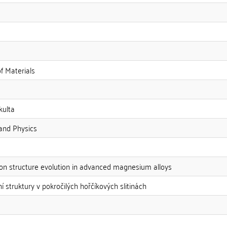
f Materials
kulta
and Physics
tion structure evolution in advanced magnesium alloys
í struktury v pokročilých hořčíkových slitinách