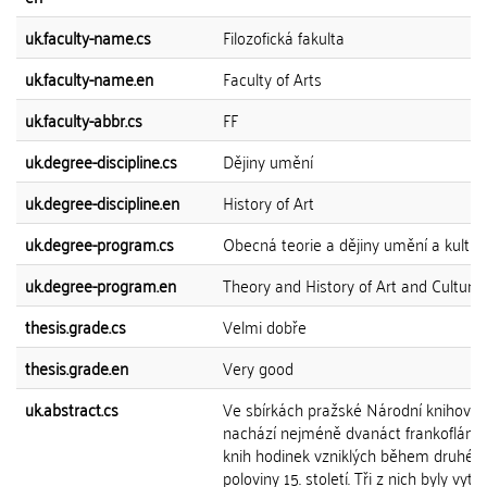
uk.faculty-name.cs
Filozofická fakulta
uk.faculty-name.en
Faculty of Arts
uk.faculty-abbr.cs
FF
uk.degree-discipline.cs
Dějiny umění
uk.degree-discipline.en
History of Art
uk.degree-program.cs
Obecná teorie a dějiny umění a kultur
uk.degree-program.en
Theory and History of Art and Culture
thesis.grade.cs
Velmi dobře
thesis.grade.en
Very good
uk.abstract.cs
Ve sbírkách pražské Národní knihovny
nachází nejméně dvanáct frankoflám
knih hodinek vzniklých během druhé
poloviny 15. století. Tři z nich byly vyt