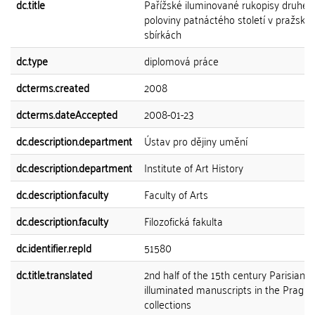
dc.title
Pařížské iluminované rukopisy druhé
poloviny patnáctého století v pražský
sbírkách
dc.type
diplomová práce
dcterms.created
2008
dcterms.dateAccepted
2008-01-23
dc.description.department
Ústav pro dějiny umění
dc.description.department
Institute of Art History
dc.description.faculty
Faculty of Arts
dc.description.faculty
Filozofická fakulta
dc.identifier.repId
51580
dc.title.translated
2nd half of the 15th century Parisian
illuminated manuscripts in the Prague
collections