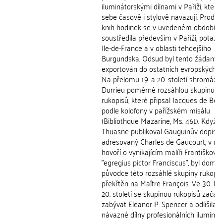
iluminátorskými dílnami v Paříži, které
sebe časově i stylově navazují. Produ
knih hodinek se v uvedeném období
soustředila především v Paříži, potaž
Ile-de-France a v oblasti tehdejšího
Burgundska. Odsud byl tento žádaný ar
exportován do ostatních evropských ob
Na přelomu 19. a 20. století shromáždi
Durrieu poměrně rozsáhlou skupinu
rukopisů, které připsal Jacques de Be
podle kolofony v pařížském misálu
(Bibliothque Mazarine, Ms. 461). Když 
Thuasne publikoval Gauguinův dopis
adresovaný Charles de Gaucourt, v n
hovoří o vynikajícím malíři Františkovi
"egregius pictor Franciscus", byl domn
původce této rozsáhlé skupiny rukopi
překřtěn na Maître François. Ve 30. le
20. století se skupinou rukopisů začal
zabývat Eleanor P. Spencer a odlišila tř
návazné dílny profesionálních iluminá