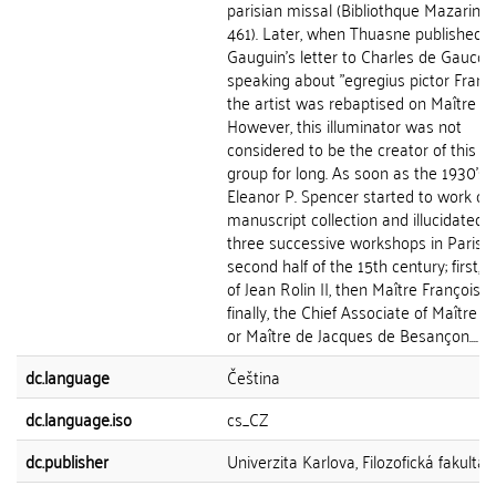
parisian missal (Bibliothque Mazarine,
461). Later, when Thuasne published
Gauguin's letter to Charles de Gaucou
speaking about "egregius pictor Franci
the artist was rebaptised on Maître Fr
However, this illuminator was not
considered to be the creator of this la
group for long. As soon as the 1930's,
Eleanor P. Spencer started to work on
manuscript collection and illucidated 
three successive workshops in Paris o
second half of the 15th century; first, 
of Jean Rolin II, then Maître François a
finally, the Chief Associate of Maître F
or Maître de Jacques de Besançon....
dc.language
Čeština
dc.language.iso
cs_CZ
dc.publisher
Univerzita Karlova, Filozofická fakulta