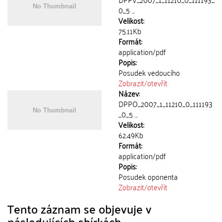
0_5 ...
Velikost:
75.11Kb
Formát:
application/pdf
Popis:
Posudek vedoucího
Zobrazit/
otevřít
Název:
DPPO_2007_1_11210_0_111193
_0_5 ...
Velikost:
62.49Kb
Formát:
application/pdf
Popis:
Posudek oponenta
Zobrazit/
otevřít
Tento záznam se objevuje v
následujících sbírkách