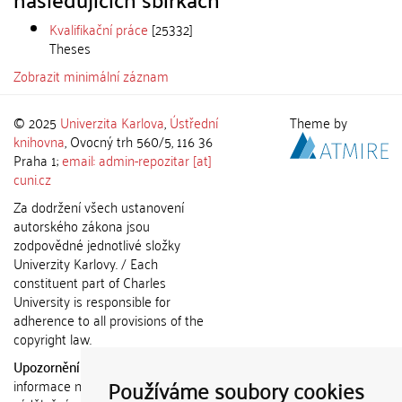
Kvalifikační práce
[25332]
Theses
Zobrazit minimální záznam
© 2025
Univerzita Karlova
,
Ústřední
Theme by
knihovna
, Ovocný trh 560/5, 116 36
Praha 1;
email: admin-repozitar [at]
cuni.cz
Za dodržení všech ustanovení
autorského zákona jsou
zodpovědné jednotlivé složky
Univerzity Karlovy. / Each
constituent part of Charles
University is responsible for
adherence to all provisions of the
copyright law.
Upozornění / Notice:
Získané
Používáme soubory cookies
informace nemohou být použity k