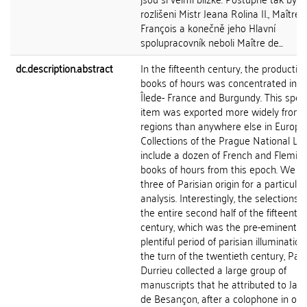
rozlišeni Mistr Jeana Rolina II., Maître
François a konečně jeho Hlavní
spolupracovník neboli Maître de...
dc.description.abstract
In the fifteenth century, the production
books of hours was concentrated in t
Îlede- France and Burgundy. This speci
item was exported more widely from 
regions than anywhere else in Europe
Collections of the Prague National Lib
include a dozen of French and Flemis
books of hours from this epoch. We s
three of Parisian origin for a particular
analysis. Interestingly, the selections 
the entire second half of the fifteenth
century, which was the pre-eminently
plentiful period of parisian illumination
the turn of the twentieth century, Paul
Durrieu collected a large group of
manuscripts that he attributed to Jac
de Besançon, after a colophone in on