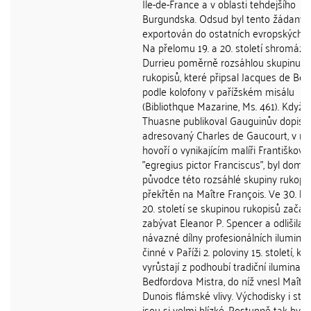
Ile-de-France a v oblasti tehdejšího
Burgundska. Odsud byl tento žádaný ar
exportován do ostatních evropských ob
Na přelomu 19. a 20. století shromáždi
Durrieu poměrně rozsáhlou skupinu
rukopisů, které připsal Jacques de Be
podle kolofony v pařížském misálu
(Bibliothque Mazarine, Ms. 461). Když 
Thuasne publikoval Gauguinův dopis
adresovaný Charles de Gaucourt, v n
hovoří o vynikajícím malíři Františkovi
"egregius pictor Franciscus", byl domn
původce této rozsáhlé skupiny rukopi
překřtěn na Maître François. Ve 30. le
20. století se skupinou rukopisů začal
zabývat Eleanor P. Spencer a odlišila tř
návazné dílny profesionálních iluminá
činné v Paříži 2. poloviny 15. století, kt
vyrůstají z podhoubí tradiční iluminace
Bedfordova Mistra, do níž vnesl Maîtr
Dunois flámské vlivy. Východisky i sty
jsou si velmi blízké. Postupně tak byli