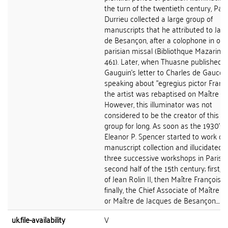
the turn of the twentieth century, Paul
Durrieu collected a large group of
manuscripts that he attributed to Jac
de Besançon, after a colophone in on
parisian missal (Bibliothque Mazarine,
461). Later, when Thuasne published
Gauguin's letter to Charles de Gaucou
speaking about "egregius pictor Franci
the artist was rebaptised on Maître Fr
However, this illuminator was not
considered to be the creator of this la
group for long. As soon as the 1930's,
Eleanor P. Spencer started to work on
manuscript collection and illucidated 
three successive workshops in Paris o
second half of the 15th century; first, 
of Jean Rolin II, then Maître François a
finally, the Chief Associate of Maître F
or Maître de Jacques de Besançon....
uk.file-availability
V