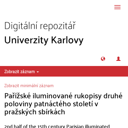
Přeskočit na obsah
Přepn
navig
Zobrazit záznam
Zobrazit minimální záznam
Pařížské iluminované rukopisy druhé
poloviny patnáctého století v
pražských sbírkách
2nd half of the 15th century Parisian illuminated