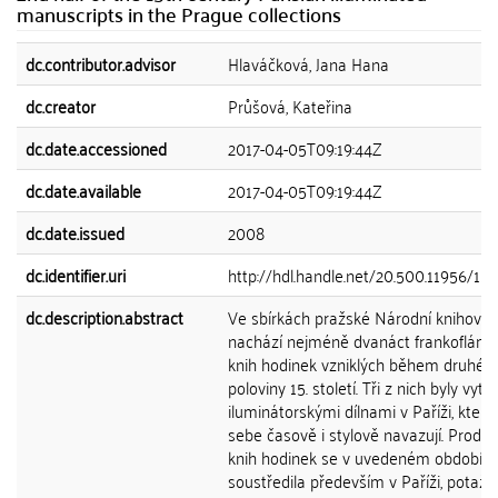
manuscripts in the Prague collections
dc.contributor.advisor
Hlaváčková, Jana Hana
dc.creator
Průšová, Kateřina
dc.date.accessioned
2017-04-05T09:19:44Z
dc.date.available
2017-04-05T09:19:44Z
dc.date.issued
2008
dc.identifier.uri
http://hdl.handle.net/20.500.11956/11
dc.description.abstract
Ve sbírkách pražské Národní knihovny
nachází nejméně dvanáct frankoflám
knih hodinek vzniklých během druhé
poloviny 15. století. Tři z nich byly vyt
iluminátorskými dílnami v Paříži, které
sebe časově i stylově navazují. Produ
knih hodinek se v uvedeném období
soustředila především v Paříži, potaž