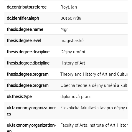
dc.contributor.referee
Royt, Jan
dc.identifier.aleph
001607785
thesis.degree.name
Mgr.
thesis.degree.level
magisterské
thesis.degree.discipline
Dějiny umění
thesis.degree.discipline
History of Art
thesis.degree.program
Theory and History of Art and Culture
thesis.degree.program
Obecná teorie a dějiny umění a kultur
uk.thesis.type
diplomová práce
uk.taxonomy.organization-
Filozofická fakulta::Ústav pro dějiny u
cs
uk.taxonomy.organization-
Faculty of Arts::Institute of Art History
en