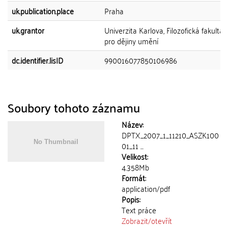
uk.publication.place
Praha
uk.grantor
Univerzita Karlova, Filozofická fakulta,
pro dějiny umění
dc.identifier.lisID
990016077850106986
Soubory tohoto záznamu
Název:
DPTX_2007_1_11210_ASZK100
01_11 ...
Velikost:
4.358Mb
Formát:
application/pdf
Popis:
Text práce
Zobrazit/
otevřít