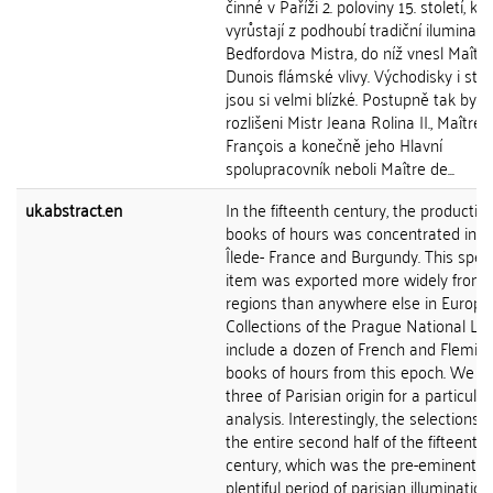
činné v Paříži 2. poloviny 15. století, kt
vyrůstají z podhoubí tradiční iluminace
Bedfordova Mistra, do níž vnesl Maîtr
Dunois flámské vlivy. Východisky i sty
jsou si velmi blízké. Postupně tak byli
rozlišeni Mistr Jeana Rolina II., Maître
François a konečně jeho Hlavní
spolupracovník neboli Maître de...
uk.abstract.en
In the fifteenth century, the production
books of hours was concentrated in t
Îlede- France and Burgundy. This speci
item was exported more widely from 
regions than anywhere else in Europe
Collections of the Prague National Lib
include a dozen of French and Flemis
books of hours from this epoch. We s
three of Parisian origin for a particular
analysis. Interestingly, the selections 
the entire second half of the fifteenth
century, which was the pre-eminently
plentiful period of parisian illumination