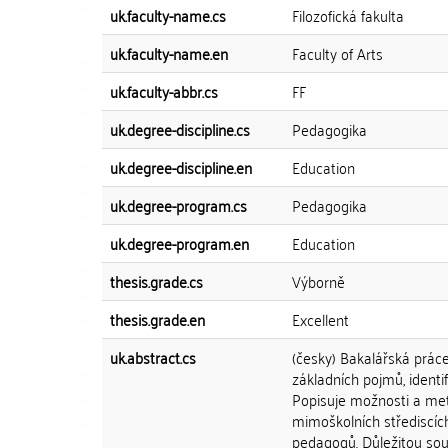
uk.faculty-name.cs
Filozofická fakulta
uk.faculty-name.en
Faculty of Arts
uk.faculty-abbr.cs
FF
uk.degree-discipline.cs
Pedagogika
uk.degree-discipline.en
Education
uk.degree-program.cs
Pedagogika
uk.degree-program.en
Education
thesis.grade.cs
Výborně
thesis.grade.en
Excellent
uk.abstract.cs
(česky) Bakalářská prá
základních pojmů, identif
Popisuje možnosti a meto
mimoškolních střediscíc
pedagogů. Důležitou sou