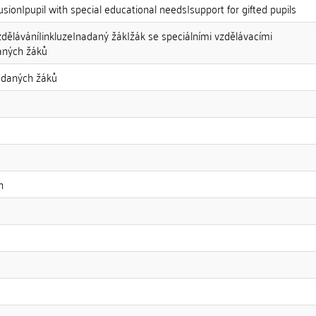
lusion|pupil with special educational needs|support for gifted pupils
zdělávání|inkluze|nadaný žák|žák se speciálními vzdělávacími
aných žáků
adaných žáků
n