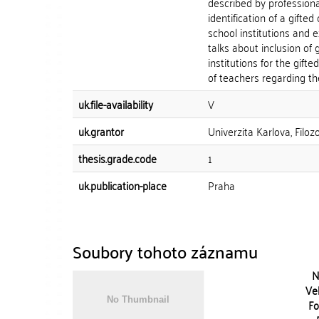
described by professiona
identification of a gifte
school institutions and e
talks about inclusion of 
institutions for the gif
of teachers regarding the
uk.file-availability
V
uk.grantor
Univerzita Karlova, Filoz
thesis.grade.code
1
uk.publication-place
Praha
Soubory tohoto záznamu
N
Vel
Fo