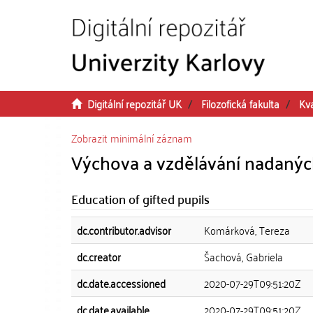
Přeskočit na obsah
Digitální repozitář UK
Filozofická fakulta
Kva
Zobrazit minimální záznam
Výchova a vzdělávání nadanýc
Education of gifted pupils
dc.contributor.advisor
Komárková, Tereza
dc.creator
Šachová, Gabriela
dc.date.accessioned
2020-07-29T09:51:20Z
dc.date.available
2020-07-29T09:51:20Z