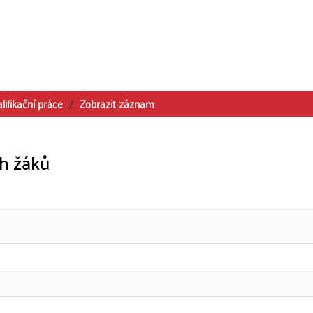
lifikační práce
Zobrazit záznam
h žáků