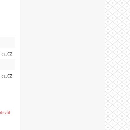
cs_CZ
cs_CZ
otevřít