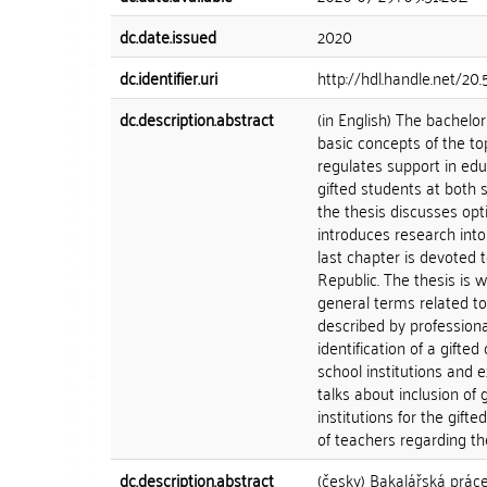
dc.date.issued
2020
dc.identifier.uri
http://hdl.handle.net/20
dc.description.abstract
(in English) The bachelor
basic concepts of the top
regulates support in edu
gifted students at both s
the thesis discusses opt
introduces research into
last chapter is devoted t
Republic. The thesis is w
general terms related t
described by professiona
identification of a gifte
school institutions and e
talks about inclusion of 
institutions for the gif
of teachers regarding the
dc.description.abstract
(česky) Bakalářská prá