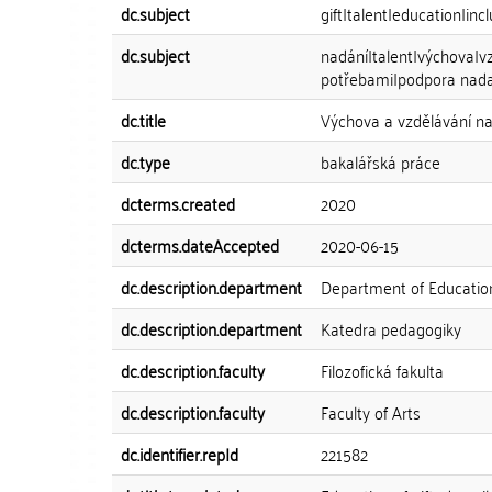
dc.subject
gift|talent|education|inc
dc.subject
nadání|talent|výchova|v
potřebami|podpora nad
dc.title
Výchova a vzdělávání n
dc.type
bakalářská práce
dcterms.created
2020
dcterms.dateAccepted
2020-06-15
dc.description.department
Department of Educatio
dc.description.department
Katedra pedagogiky
dc.description.faculty
Filozofická fakulta
dc.description.faculty
Faculty of Arts
dc.identifier.repId
221582