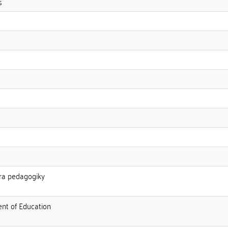
s
edra pedagogiky
ent of Education