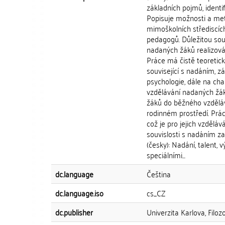
základních pojmů, identif
Popisuje možnosti a meto
mimoškolních střediscíc
pedagogů. Důležitou sou
nadaných žáků realizován
Práce má čistě teoretic
související s nadáním, z
psychologie, dále na cha
vzdělávání nadaných žák
žáků do běžného vzděláv
rodinném prostředí. Prá
což je pro jejich vzdělá
souvislosti s nadáním zah
(česky): Nadání, talent, 
speciálními...
dc.language
Čeština
dc.language.iso
cs_CZ
dc.publisher
Univerzita Karlova, Filozo