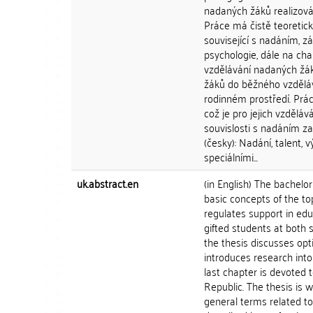
nadaných žáků realizován
Práce má čistě teoretic
související s nadáním, z
psychologie, dále na cha
vzdělávání nadaných žák
žáků do běžného vzděláv
rodinném prostředí. Prá
což je pro jejich vzdělá
souvislosti s nadáním zah
(česky): Nadání, talent, 
speciálními...
uk.abstract.en
(in English) The bachelor
basic concepts of the top
regulates support in edu
gifted students at both s
the thesis discusses opt
introduces research into
last chapter is devoted t
Republic. The thesis is w
general terms related t