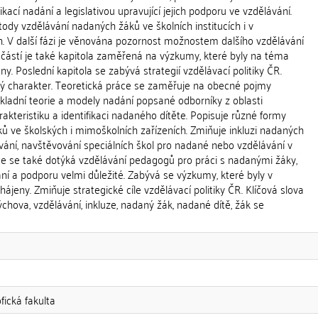
ikací nadání a legislativou upravující jejich podporu ve vzdělávání.
dy vzdělávání nadaných žáků ve školních institucích i v
h. V další fázi je věnována pozornost možnostem dalšího vzdělávání
částí je také kapitola zaměřená na výzkumy, které byly na téma
y. Poslední kapitola se zabývá strategií vzdělávací politiky ČR.
ký charakter. Teoretická práce se zaměřuje na obecné pojmy
ákladní teorie a modely nadání popsané odborníky z oblasti
rakteristiku a identifikaci nadaného dítěte. Popisuje různé formy
ů ve školských i mimoškolních zařízeních. Zmiňuje inkluzi nadaných
ání, navštěvování speciálních škol pro nadané nebo vzdělávání v
ce se také dotýká vzdělávání pedagogů pro práci s nadanými žáky,
vání a podporu velmi důležité. Zabývá se výzkumy, které byly v
ájeny. Zmiňuje strategické cíle vzdělávací politiky ČR. Klíčová slova
výchova, vzdělávání, inkluze, nadaný žák, nadané dítě, žák se
fická fakulta