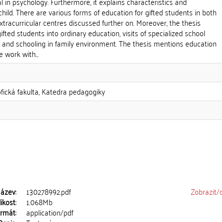
l in psychology. Furthermore, it explains characteristics and
d child. There are various forms of education for gifted students in both
xtracurricular centres discussed further on. Moreover, the thesis
gifted students into ordinary education, visits of specialized school
ted and schooling in family environment. The thesis mentions education
 work with...
ofická fakulta, Katedra pedagogiky
ázev:
130278992.pdf
Zobrazit/
ikost:
1.068Mb
rmát:
application/pdf