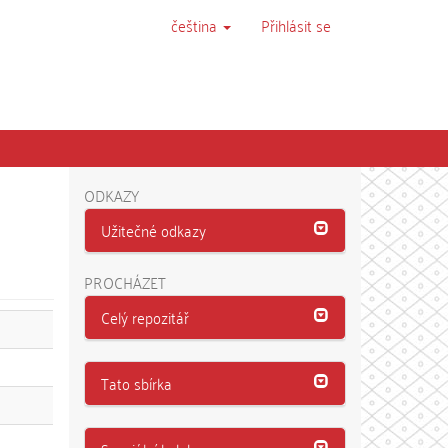
čeština
Přihlásit se
ODKAZY
Užitečné odkazy
PROCHÁZET
Celý repozitář
Tato sbírka