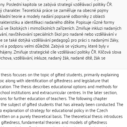
y. Poslední kapitola se zabývá strategií vzdělávací politiky ČR.
ký charakter. Teoretická práce se zaměřuje na obecné pojmy
ákladní teorie a modely nadání popsané odborníky z oblasti
rakteristiku a identifikaci nadaného dítěte. Popisuje různé formy
ů ve školských i mimoškolních zařízeních. Zmiňuje inkluzi nadaných
ání, navštěvování speciálních škol pro nadané nebo vzdělávání v
ce se také dotýká vzdělávání pedagogů pro práci s nadanými žáky,
vání a podporu velmi důležité. Zabývá se výzkumy, které byly v
ájeny. Zmiňuje strategické cíle vzdělávací politiky ČR. Klíčová slova
výchova, vzdělávání, inkluze, nadaný žák, nadané dítě, žák se
 thesis focuses on the topic of gifted students, primarily explaining
ic along with identification of giftedness and legislature that
cation. The thesis describes educational options and methods for
chool institutions and extracurricular centres. In the later section,
ions for further education of teachers. The following chapter
 the subject of gifted students that has already been conducted. The
o explanation of strategy for educational policy in the Czech
ritten on a purely theoretical basis. The theoretical thesis introduces
o giftedness, fundamental theories and models of giftedness