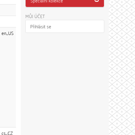
Speciální kolekce
MŮJ ÚČET
Přihlásit se
en_US
cs_CZ