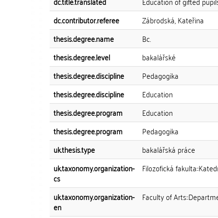
dc.title.translated
Education of gifted pupil
dc.contributor.referee
Zábrodská, Kateřina
thesis.degree.name
Bc.
thesis.degree.level
bakalářské
thesis.degree.discipline
Pedagogika
thesis.degree.discipline
Education
thesis.degree.program
Education
thesis.degree.program
Pedagogika
uk.thesis.type
bakalářská práce
uk.taxonomy.organization-
Filozofická fakulta::Kat
cs
uk.taxonomy.organization-
Faculty of Arts::Departm
en